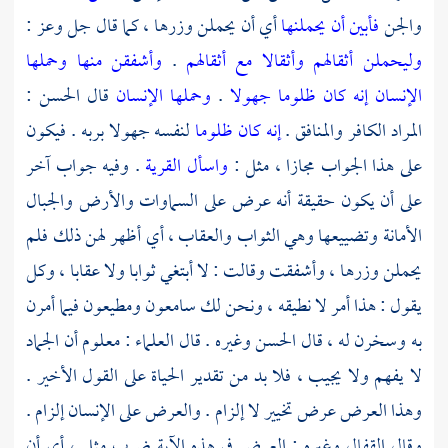
والجن
فأبين أن يحملنها
أي أن يحملن وزرها ، كما قال جل وعز :
وليحملن أثقالهم وأثقالا مع أثقالهم
.
وأشفقن منها وحملها
الإنسان إنه كان ظلوما جهولا
.
وحملها الإنسان
قال
الحسن
:
المراد الكافر والمنافق .
إنه كان ظلوما
لنفسه جهولا بربه . فيكون
على هذا الجواب مجازا ، مثل :
واسأل القرية
. وفيه جواب آخر
على أن يكون حقيقة أنه عرض على السماوات والأرض والجبال
الأمانة وتضييعها وهي الثواب والعقاب ، أي أظهر لهن ذلك فلم
يحملن وزرها ، وأشفقت وقالت : لا أبتغي ثوابا ولا عقابا ، وكل
يقول : هذا أمر لا نطيقه ، ونحن لك سامعون ومطيعون فيما أمرن
به وسخرن له ، قال
الحسن
وغيره . قال العلماء : معلوم أن الجماد
لا يفهم ولا يجيب ، فلا بد من تقدير الحياة على القول الأخير .
وهذا العرض عرض تخيير لا إلزام . والعرض على الإنسان إلزام .
وقال
القفال
وغيره : العرض في هذه الآية ضرب مثل ، أي أن