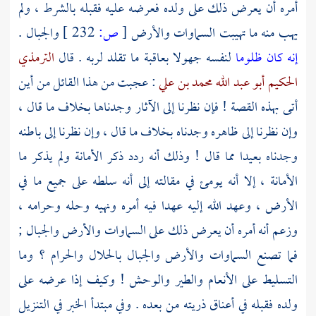
أمره أن يعرض ذلك على ولده فعرضه عليه فقبله بالشرط ، ولم
يهب منه ما تهيبت السماوات والأرض
[
ص:
232 ]
والجبال .
إنه كان ظلوما
لنفسه جهولا بعاقبة ما تقلد لربه . قال
الترمذي
الحكيم أبو عبد الله محمد بن علي
: عجبت من هذا القائل من أين
أتى بهذه القصة ! فإن نظرنا إلى الآثار وجدناها بخلاف ما قال ،
وإن نظرنا إلى ظاهره وجدناه بخلاف ما قال ، وإن نظرنا إلى باطنه
وجدناه بعيدا مما قال ! وذلك أنه ردد ذكر الأمانة ولم يذكر ما
الأمانة ، إلا أنه يومئ في مقالته إلى أنه سلطه على جميع ما في
الأرض ، وعهد الله إليه عهدا فيه أمره ونهيه وحله وحرامه ،
وزعم أنه أمره أن يعرض ذلك على السماوات والأرض والجبال ;
فما تصنع السماوات والأرض والجبال بالحلال والحرام ؟ وما
التسليط على الأنعام والطير والوحش ! وكيف إذا عرضه على
ولده فقبله في أعناق ذريته من بعده . وفي مبتدأ الخبر في التنزيل