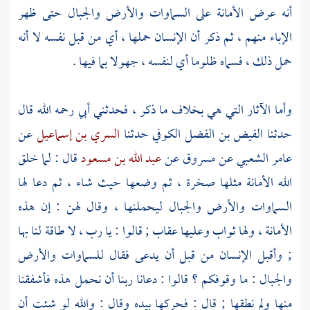
أنه عرض الأمانة على السماوات والأرض والجبال حتى ظهر
الإباء منهم ، ثم ذكر أن الإنسان حملها ، أي من قبل نفسه لا أنه
حمل ذلك ، فسماه ظلوما أي لنفسه ، جهولا بما فيها .
وأما الآثار التي هي بخلاف ما ذكر ، فحدثني
أبي
رحمه الله قال
حدثنا
الفيض بن الفضل الكوفي
حدثنا
السري بن إسماعيل
عن
عامر الشعبي
عن
مسروق
عن
عبد الله بن مسعود
قال : لما خلق
الله الأمانة مثلها صخرة ، ثم وضعها حيث شاء ، ثم دعا لها
السماوات والأرض والجبال ليحملنها ، وقال لهن : إن هذه
الأمانة ، ولها ثواب وعليها عقاب ; قالوا : يا رب ، لا طاقة لنا بها
; وأقبل الإنسان من قبل أن يدعى فقال للسماوات والأرض
والجبال : ما وقوفكم ؟ قالوا : دعانا ربنا أن نحمل هذه فأشفقنا
منها ولم نطقها ; قال : فحركها بيده وقال : والله لو شئت أن