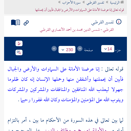
الرئيسية
تفسير القرطبي
سورة الأحزاب
تراجم الأعلام
قوله تعالى إنا عرضنا الأمانة على السماوات والأرض والجبال فأبين أن يحملنها
تفسير القرطبي
القرطبي - شمس الدين محمد بن أحمد الأنصاري القرطبي
جزء
صفحة
14
230
قوله تعالى :
إنا عرضنا الأمانة على السماوات والأرض والجبال
فأبين أن يحملنها وأشفقن منها وحملها الإنسان إنه كان ظلوما
جهولا ليعذب الله المنافقين والمنافقات والمشركين والمشركات
ويتوب الله على المؤمنين والمؤمنات وكان الله غفورا رحيما
.
لما بين تعالى في هذه السورة من الأحكام ما بين ، أمر بالتزام
أوامره .
والأمانة تعم جميع وظائف الدين
على الصحيح من