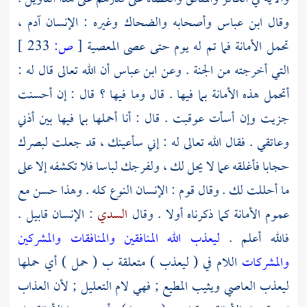
وقال
ابن عباس
وأصحابه
والضحاك
وغيره : الإنسان آدم ،
تحمل الأمانة فما تم له يوم حتى عصى المعصية
[
ص:
233 ]
التي أخرجته من الجنة . وعن
ابن عباس
أن الله تعالى قال له :
أتحمل هذه الأمانة بما فيها . قال وما فيها ؟ قال : إن أحسنت
جزيت وإن أسأت عوقبت . قال : أنا أحملها بما فيها بين أذني
وعاتقي . فقال الله تعالى له : إني سأعينك ، قد جعلت لبصرك
حجابا فأغلقه عما لا يحل لك ، ولفرجك لباسا فلا تكشفه إلا على
ما أحللت لك . وقال قوم : الإنسان النوع كله . وهذا حسن مع
عموم الأمانة كما ذكرناه أولا . وقال
السدي
: الإنسان
قابيل
.
فالله أعلم .
ليعذب الله المنافقين والمنافقات والمشركين
والمشركات
اللام في ( ليعذب ) متعلقة ب ( حمل ) أي حملها
ليعذب العاصي ويثيب المطيع ; فهي لام التعليل ; لأن العذاب