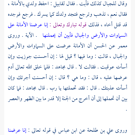
وقال للجبال كذلك فأبت . فقال
لقابيل
: احفظ ولدي بالأمانة ،
فقال نعم ، تذهب وترجع فتجد ولدك كما يسرك . فرجع فوجده
قد قتل أخاه ، فذلك
قوله تبارك وتعالى :
إنا عرضنا الأمانة على
السماوات والأرض والجبال فأبين أن يحملنها
. الآية . وروى
معمر
عن
الحسن
أن الأمانة عرضت على السماوات والأرض
والجبال ، قالت : وما فيها ؟ قيل لها : إن أحسنت جوزيت وإن
أسأت عوقبت . فقالت لا . قال
مجاهد
: فلما خلق الله تعالى
آدم
عرضها عليه ، قال : وما هي ؟ قال : إن أحسنت أجرتك وإن
أسأت عذبتك . قال : فقد تحملتها يا رب . قال
مجاهد :
فما كان
بين أن تحملها إلى أن أخرج من الجنة إلا قدر ما بين الظهر والعصر
.
وروى
علي بن طلحة
عن
ابن عباس
في قوله تعالى :
إنا عرضنا