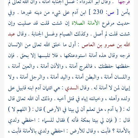
فرجها
. وقال
أبو الدرداء
: غسل الجنابة أمانة ، وأن الله تعالى لم
يأمن
[
ص:
230 ]
ابن
آدم
على شيء من دينه غيرها . وفي
حديث مرفوع
الأمانة الصلاة
إن شئت قلت قد صليت وإن
شئت قلت لم أصل . وكذلك الصيام وغسل الجنابة . وقال
عبد
الله بن عمرو بن العاص
: أول ما خلق الله تعالى من الإنسان
فرجه وقال هذه أمانة استودعتكها ، فلا تلبسها إلا بحق . فإن
حفظتها حفظتك ، فالفرج أمانة ، والأذن أمانة ، والعين أمانة ،
واللسان أمانة ، والبطن أمانة ، واليد أمانة ، والرجل أمانة ، ولا
إيمان لمن لا أمانة له . وقال
السدي
: هي ائتمان
آدم
ابنه
قابيل
على
ولده وأهله ، وخيانته إياه في قتل أخيه . وذلك أن الله تعالى قال
له : ( يا
آدم ،
هل تعلم أن لي بيتا في الأرض ) قال : ( اللهم لا )
قال : ( فإن لي بيتا بمكة فأته ) فقال للسماء : احفظي ولدي
بالأمانة ؟ فأبت ، وقال للأرض : احفظي ولدي بالأمانة فأبت ،