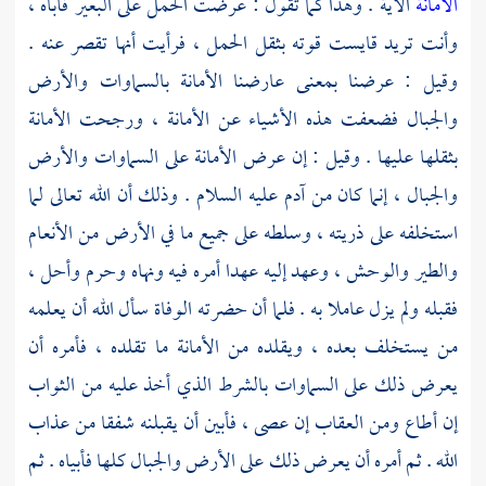
الأمانة
الآية . وهذا كما تقول : عرضت الحمل على البعير فأباه ،
وأنت تريد قايست قوته بثقل الحمل ، فرأيت أنها تقصر عنه .
وقيل : عرضنا بمعنى عارضنا الأمانة بالسماوات والأرض
والجبال فضعفت هذه الأشياء عن الأمانة ، ورجحت الأمانة
بثقلها عليها . وقيل : إن عرض الأمانة على السماوات والأرض
والجبال ، إنما كان من
آدم
عليه السلام . وذلك أن الله تعالى لما
استخلفه على ذريته ، وسلطه على جميع ما في الأرض من الأنعام
والطير والوحش ، وعهد إليه عهدا أمره فيه ونهاه وحرم وأحل ،
فقبله ولم يزل عاملا به . فلما أن حضرته الوفاة سأل الله أن يعلمه
من يستخلف بعده ، ويقلده من الأمانة ما تقلده ، فأمره أن
يعرض ذلك على السماوات بالشرط الذي أخذ عليه من الثواب
إن أطاع ومن العقاب إن عصى ، فأبين أن يقبلنه شفقا من عذاب
الله . ثم أمره أن يعرض ذلك على الأرض والجبال كلها فأبياه . ثم