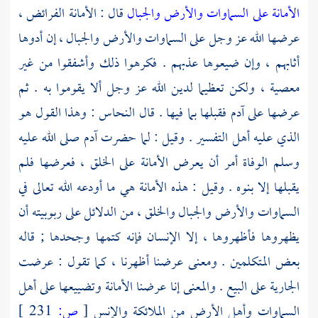
الأمانة على السماوات والأرض والجبال
قال : الأمانة الفرائض ،
عرضها الله عز وجل على السماوات والأرض والجبال ، إن أدوها
أثابهم ، وإن ضيعوها عذبهم . فكرهوا ذلك وأشفقوا من غير
معصية ، ولكن تعظيما لدين الله عز وجل ألا يقوموا به . ثم
عرضها على
آدم
فقبلها بما فيها . قال
النحاس
: وهذا القول هو
الذي عليه أهل التفسير . وقيل : لما حضرت
آدم
صلى الله عليه
وسلم الوفاة أمر أن يعرض الأمانة على الخلق ، فعرضها فلم
يقبلها إلا بنوه . وقيل : هذه الأمانة هي ما أودعه الله تعالى في
السماوات والأرض والجبال والخلق ، من الدلائل على ربوبيته أن
يظهروها فأظهروها ، إلا الإنسان فإنه كتمها وجحدها ; قاله
بعض المتكلمين . ومعنى عرضنا أظهرنا ، كما تقول : عرضت
الجارية على البيع . والمعنى إنا عرضنا الأمانة وتضييعها على أهل
السماوات وأهل الأرض من الملائكة والإنس
[
ص:
231 ]