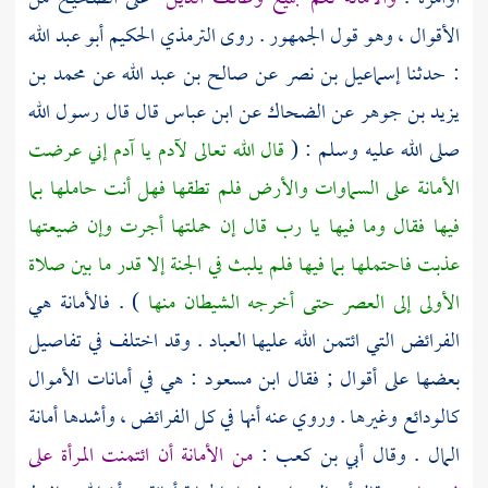
الأقوال ، وهو قول الجمهور . روى
الترمذي الحكيم أبو عبد الله
: حدثنا
إسماعيل بن نصر
عن
صالح بن عبد الله
عن
محمد بن
يزيد بن جوهر
عن
الضحاك
عن
ابن عباس
قال قال رسول الله
صلى الله عليه وسلم : (
قال الله تعالى
لآدم
يا
آدم
إني عرضت
الأمانة على السماوات والأرض فلم تطقها فهل أنت حاملها بما
فيها فقال وما فيها يا رب قال إن حملتها أجرت وإن ضيعتها
عذبت فاحتملها بما فيها فلم يلبث في الجنة إلا قدر ما بين صلاة
الأولى إلى العصر حتى أخرجه الشيطان منها
) . فالأمانة هي
الفرائض التي ائتمن الله عليها العباد . وقد اختلف في تفاصيل
بعضها على أقوال ; فقال
ابن مسعود
: هي في أمانات الأموال
كالودائع وغيرها . وروي عنه أنها في كل الفرائض ، وأشدها أمانة
المال . وقال
أبي بن كعب
:
من الأمانة أن ائتمنت المرأة على