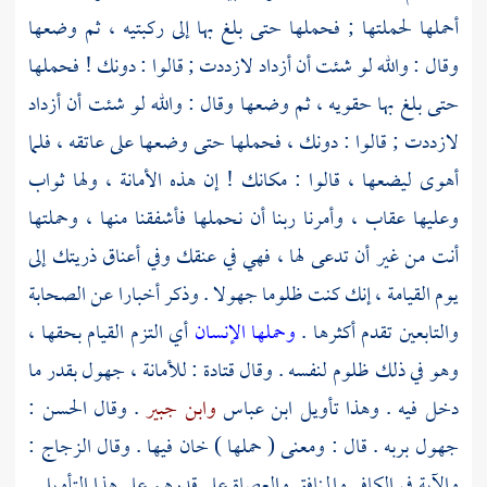
أحملها لحملتها ; فحملها حتى بلغ بها إلى ركبتيه ، ثم وضعها
وقال : والله لو شئت أن أزداد لازددت ; قالوا : دونك ! فحملها
حتى بلغ بها حقويه ، ثم وضعها وقال : والله لو شئت أن أزداد
لازددت ; قالوا : دونك ، فحملها حتى وضعها على عاتقه ، فلما
أهوى ليضعها ، قالوا : مكانك ! إن هذه الأمانة ، ولها ثواب
وعليها عقاب ، وأمرنا ربنا أن نحملها فأشفقنا منها ، وحملتها
أنت من غير أن تدعى لها ، فهي في عنقك وفي أعناق ذريتك إلى
يوم القيامة ، إنك كنت ظلوما جهولا . وذكر أخبارا عن الصحابة
والتابعين تقدم أكثرها .
وحملها الإنسان
أي التزم القيام بحقها ،
وهو في ذلك ظلوم لنفسه . وقال
قتادة
: للأمانة ، جهول بقدر ما
دخل فيه . وهذا تأويل
ابن عباس
وابن جبير
. وقال
الحسن
:
جهول بربه . قال : ومعنى ( حملها ) خان فيها . وقال
الزجاج
:
والآية في الكافر والمنافق والعصاة على قدرهم على هذا التأويل .