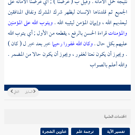
نتيجة حمل الأمانة . وقيل ب ( عرضنا ) ; أي عرضنا الأمانة على
الجميع ثم قلدناها الإنسان ليظهر شرك المشرك ونفاق المنافقين
ليعذبهم الله ، وإيمان المؤمن ليثيبه الله .
ويتوب الله على المؤمنين
والمؤمنات
قراءة
الحسن
بالرفع ، يقطعه من الأول ; أي يتوب الله
عليهم بكل حال .
وكان الله غفورا رحيما
خبر بعد خبر ل ( كان )
. ويجوز أن يكون نعتا لغفور ، ويجوز أن يكون حالا من المضمر .
والله أعلم بالصواب
السابق
التالي
الخدمات العلمية
تفسير الآية
ترجمة علم
عناوين الشجرة