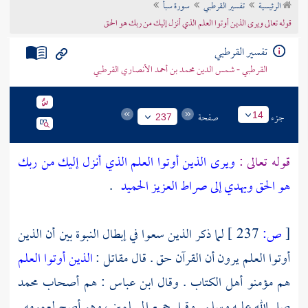
الرئيسية
تفسير القرطبي
سورة سبأ
تراجم الأعلام
قوله تعالى ويرى الذين أوتوا العلم الذي أنزل إليك من ربك هو الحق
تفسير القرطبي
القرطبي - شمس الدين محمد بن أحمد الأنصاري القرطبي
جزء
صفحة
14
237
قوله تعالى :
ويرى الذين أوتوا العلم الذي أنزل إليك من ربك
هو الحق ويهدي إلى صراط العزيز الحميد
.
[
ص:
237 ]
لما ذكر الذين سعوا في إبطال النبوة بين أن الذين
أوتوا العلم يرون أن القرآن حق . قال
مقاتل
:
الذين أوتوا العلم
هم مؤمنو أهل الكتاب . وقال
ابن عباس
: هم أصحاب
محمد
صلى الله عليه وسلم . وقيل جميع المسلمين ، وهو أصح لعمومه .