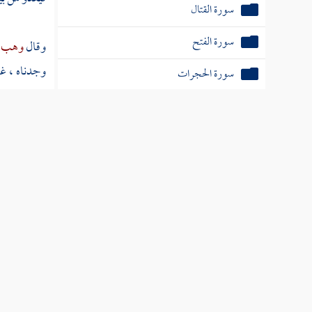
سورة القتال
سورة الفتح
وقال
وهب ب
وجدناه ، غ
سورة الحجرات
العصر ، فعق
سورة ق
بمدينة
تدمر
سورة الذاريات
[
ص:
244 ]
سورة الطور
سورة النجم
سورة القمر
سورة الرحمن
سورة الواقعة