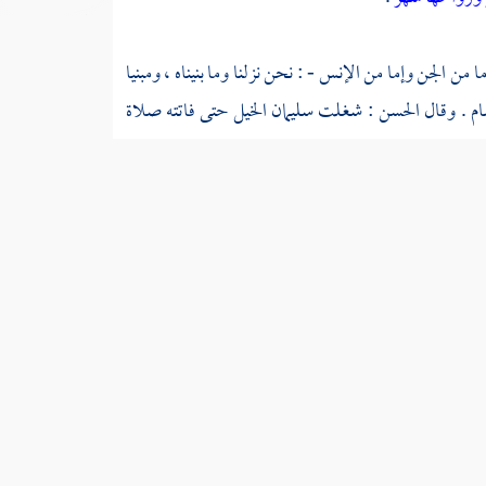
ما من الجن وإما من الإنس - : نحن نزلنا وما بنيناه ، ومبنيا
ام
. وقال
الحسن
: شغلت
سليمان
الخيل حتى فاتته صلاة
دوها شهر ورواحها شهر . وقال
ابن زيد
: كان مستقر
سليمان
العمد والرخام الأبيض والأصفر . وفيه يقول
النابغة
:
وخيس الجن إني قد أذنت لهم
فعه بطاعته
قبه معاقبة