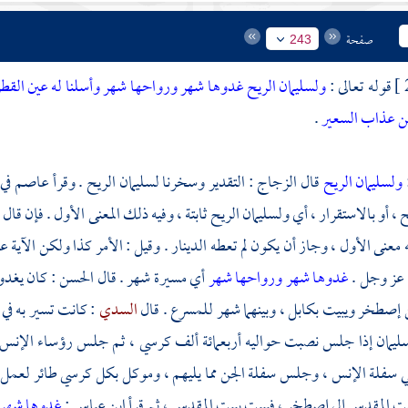
صفحة
243
قوله تعالى :
ولسليمان الريح غدوها شهر ورواحها شهر وأسلنا له عين القطر
من عذاب السعير
.
ولسليمان الريح
قال
الزجاج
: التقدير وسخرنا
لسليمان
الريح . وقرأ
عاصم
في
 ، أو بالاستقرار ، أي
ولسليمان
الريح ثابتة ، وفيه ذلك المعنى الأول . فإن قال
 معنى الأول ، وجاز أن يكون لم تعطه الدينار . وقيل : الأمر كذا ولكن الآية 
ه عز وجل .
غدوها شهر ورواحها شهر
أي مسيرة شهر . قال
الحسن
: كان يغد
ن
إصطخر
ويبيت
بكابل
، وبينهما شهر للمسرع . قال
السدي
: كانت تسير به في
ليمان
إذا جلس نصبت حواليه أربعمائة ألف كرسي ، ثم جلس رؤساء الإنس م
لي سفلة الإنس ، وجلس سفلة الجن مما يليهم ، وموكل بكل كرسي طائر لعمل 
ت المقدس إلى إصطخر ، فيبيت ببيت المقدس ، ثم قرأ
ابن عباس
:
غدوها شهر 