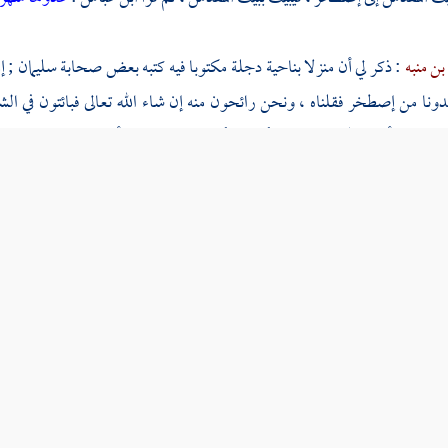
ن منبه
: ذكر لي أن منزلا بناحية
دجلة
مكتوبا فيه كتبه بعض صحابة
سليمان
; إ
دونا من
إصطخر
فقلناه ، ونحن رائحون منه إن شاء الله تعالى فبائتون في
الش
ر الخيل فأبدله الله خيرا منها وأسرع ، أبدله الريح تجري بأمره حيث شاء ، غ
، وكان أمر الشياطين قبل شخوصه من
الشام
إلى
العراق
، فبنوها له بالصفاح و
إلا
سليمان
إذ قال الإله له قم في البرية فاحددها عن الفند 
يبنون
تدمر
بالصفاح والعمد فمن أطاعك فان
كما أطاعك وادلله على الرشد ومن عصاك فعا
تنهى الظلوم ولا تقعد على ضمد