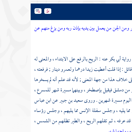
 ومن الجن من يعمل بين يديه بإذن ربه ومن يزغ منهم عن
 رواية
أبي بكر
عنه : الريح بالرفع على الابتداء ، والمعنى له
 قائل : إذا قلت أعطيت زيدا درهما ولعمرو دينار ; فرفعته ،
على خلاف هذا من جهة المعنى ; لأنه قد علم أنه لم يسخرها
و من
دمشق
فيقيل
بإصطخر
، وبينهما مسيرة شهر للمسرع ،
 اليوم مسيرة شهرين . وروى
سعيد بن جبير
عن
ابن عباس
ما يليه ، وجلس سفلة الإنس مما يليهم ، وجلس رؤساء
قد عرفه ، ثم تقلهم الريح ، والطير تظلهم من الشمس ،
ورواحها شهر
.