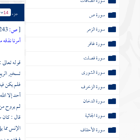
سورة الصافات
جزء
سورة ص
14
سورة الزمر
[
ص:
243 ]
أمرنا نذقه 
سورة غافر
سورة فصلت
قوله تعالى :
سورة الشورى
تسخير الريح
فلم يكن فيه
سورة الزخرف
أحد إلا الل
سورة الدخان
ثم يروح م
سورة الجاثية
قال : كان
س
الإنس مما ي
سورة الأحقاف
فيغدو من بي