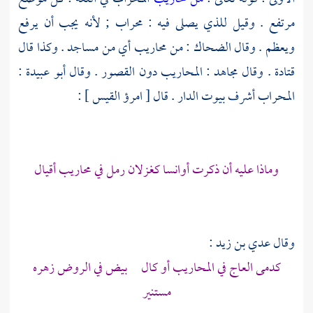
مرتفع . وقيل للذي يصلى فيه : محراب ; لأنه يجب أن يرفع
ويعظم . وقال
الضحاك
: من محاريب أي من مساجد . وكذا قال
قتادة
. وقال
مجاهد
: المحاريب دون القصور . وقال
أبو عبيدة
:
المحراب أشرف بيوت الدار . قال [
امرؤ القيس
] :
وماذا عليه أن ذكرت أوانسا كغزلان رمل في محاريب أقيال
وقال
عدي بن زيد
:
كدمى العاج في المحاريب أو كال بيض في الروض زهره
مستنير