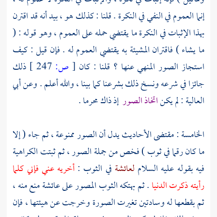
إنما العموم في النفي في النكرة . قلنا : كذلك هو ، بيد أنه قد اقترن
بهذا الإثبات في النكرة ما يقتضي حمله على العموم ، وهو قوله : (
ما يشاء ) فاقتران المشيئة به يقتضي العموم له . فإن قيل : كيف
استجاز الصور المنهي عنها ؟ قلنا : كان
[
ص:
247 ]
ذلك
جائزا في شرعه ونسخ ذلك بشرعنا كما بينا ، والله أعلم . وعن
أبي
العالية
: لم يكن
اتخاذ الصور
إذ ذاك محرما .
الخامسة : مقتضى الأحاديث يدل أن الصور ممنوعة ، ثم جاء ( إلا
ما كان رقما في ثوب ) فخص من جملة الصور ، ثم ثبتت الكراهية
فيه بقوله عليه السلام
لعائشة
في الثوب :
أخريه عني فإني كلما
رأيته ذكرت الدنيا
. ثم بهتكه الثوب المصور على
عائشة
منع منه ،
ثم بقطعها له وسادتين تغيرت الصورة وخرجت عن هيئتها ، فإن