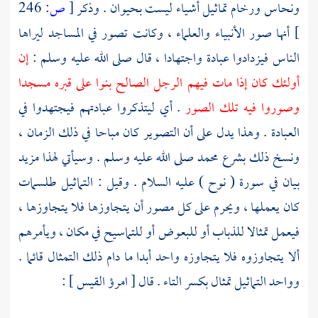
ونحاس ورخام تماثيل أشياء ليست بحيوان . وذكر
[
ص:
246
]
أنها صور الأنبياء والعلماء ، وكانت تصور في المساجد ليراها
الناس فيزدادوا عبادة واجتهادا ، قال صلى الله عليه وسلم :
إن
أولئك كان إذا مات فيهم الرجل الصالح بنوا على قبره مسجدا
وصوروا فيه تلك الصور
. أي ليتذكروا عبادتهم فيجتهدوا في
العبادة . وهذا يدل على أن التصوير كان مباحا في ذلك الزمان ،
ونسخ ذلك بشرع
محمد
صلى الله عليه وسلم . وسيأتي لهذا مزيد
بيان في سورة (
نوح
) عليه السلام . وقيل : التماثيل طلسمات
كان يعملها ، ويحرم على كل مصور أن يتجاوزها فلا يتجاوزها ،
فيعمل تمثالا للذباب أو للبعوض أو للتماسيح في مكان ، ويأمرهم
ألا يتجاوزوه فلا يتجاوزه واحد أبدا ما دام ذلك التمثال قائما .
وواحد التماثيل تمثال بكسر التاء . قال [
امرؤ القيس
] :