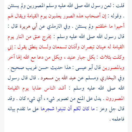
قلت : لعن رسول الله صلى الله عليه وسلم المصورين ولم يستثن
. وقوله :
إن أصحاب هذه الصور يعذبون يوم القيامة ويقال لهم
أحيوا ما خلقتم
ولم يستثن . وفي
الترمذي
عن
أبي هريرة
قال :
قال رسول الله صلى الله عليه وسلم :
يخرج عنق من النار يوم
القيامة له عينان تبصران وأذنان تسمعان ولسان ينطق يقول : إني
وكلت بثلاث : بكل جبار عنيد ، وبكل من دعا مع الله إلها آخر
وبالمصورين
قال
أبو عيسى
: هذا حديث حسن غريب صحيح .
وفي
البخاري
ومسلم
عن
عبد الله بن مسعود
. قال قال رسول
الله صلى الله عليه وسلم :
أشد الناس عذابا يوم القيامة
المصورون
. يدل على المنع من تصوير شيء ، أي شيء كان . وقد
قال جل وعز :
ما كان لكم أن تنبتوا شجرها
على ما تقدم بيانه
فاعلمه .