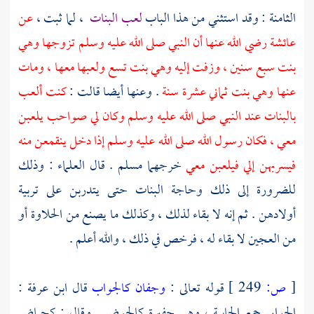
الثامنة : وقد استثني من هذا الباب
لعب البنات
، لما ثبت ،
عن
عائشة
رضي الله عنها أن النبي صلى الله عليه وسلم تزوجها وهي
بنت سبع سنين ، وزفت إليه وهي بنت تسع ولعبها معها ، ومات
عنها وهي بنت ثماني عشرة سنة
. وعنها أيضا قالت :
كنت ألعب
بالبنات عند النبي صلى الله عليه وسلم وكان لي صواحب يلعبن
معي ، فكان رسول الله صلى الله عليه وسلم إذا دخل ينقمعن منه
فيسربهن إلي فيلعبن معي
خرجهما
مسلم
. قال العلماء : وذلك
للضرورة إلى ذلك وحاجة البنات حتى يتدربن على تربية
أولادهن . ثم إنه لا بقاء لذلك ، وكذلك ما يصنع من الحلاوة أو
من العجين لا بقاء له ، فرخص في ذلك ، والله أعلم .
[
ص:
249 ]
قوله تعالى :
وجفان كالجواب
قال
ابن عرفة
:
الجوابي جمع الجابية ، وهي حفيرة كالحوض . وقال : كحياض