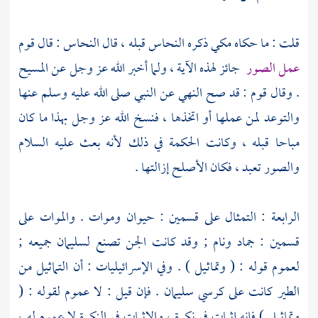
قلت : ما حكاه
مكي
ذكره
النحاس
قبله ، قال
النحاس
: قال قوم
عمل الصور
جائز لهذه الآية ، ولما أخبر الله عز وجل عن
المسيح
. وقال قوم : قد صح النهي عن النبي صلى الله عليه وسلم عنها
والتوعد لمن عملها أو اتخذها ، فنسخ الله عز وجل بهذا ما كان
مباحا قبله ، وكانت الحكمة في ذلك لأنه بعث عليه السلام
والصور تعبد ، فكان الأصلح إزالتها .
الرابعة : التمثال على قسمين : حيوان وموات . والموات على
قسمين : جماد ونام ; وقد كانت الجن تصنع
لسليمان
جميعه ;
لعموم قوله : ( وتماثيل ) . وفي الإسرائيليات : أن التماثيل من
الطير كانت على كرسي
سليمان
. فإن قيل : لا عموم لقوله : (
وتماثيل ) فإنه إثبات في نكرة ، والإثبات في النكرة لا عموم له ،