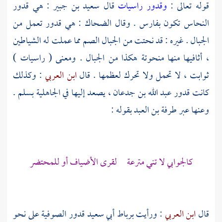
قوله تعالى :
وقدور راسيات
قال
سعيد بن جبير
: هي قدور
النحاس تكون
بفارس
. وقال
الضحاك
: هي قدور تعمل من
الجبال . غيره : قد نحتت من الجبال الصم مما عملت له الشياطين
، أثافيها منها منحوتة هكذا من الجبال . ومعنى ( راسيات )
ثوابت ، لا تحمل ولا تحرك لعظمها . قال
ابن العربي
: وكذلك
كانت قدور
عبد الله بن جدعان
، يصعد إليها في الجاهلية بسلم .
وعنها عبر
طرفة بن العبد
بقوله :
كالجوابي لا تني مترعة لقرى الأضياف أو للمحتضر
قال
ابن العربي
: ورأيت برباط
أبي سعيد
قدور الصوفية على نحو