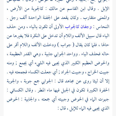
الإبل . وقال
ابن القاسم
عن
مالك
: كالجوبة من الأرض ،
والمعنى متقارب . وكان يقعد على الجفنة الواحدة ألف رجل .
النحاس
:
وجفان كالجواب
الأولى أن تكون بالياء ، ومن حذف
الياء قال سبيل الألف واللام أن تدخل على النكرة فلا يغيرها عن
حالها ، فلما كان يقال ( جواب ) ودخلت الألف واللام أقر على
حاله فحذف الياء . وواحد الجوابي جابية ، وهي القدر العظيمة ،
والحوض العظيم الكبير الذي يجبى فيه الشيء أي يجمع ; ومنه
جبيت الخراج ، وجبيت الجراد ; أي جعلت الكساء فجمعته فيه .
إلا أن ليثا روى عن
مجاهد
قال : الجوابي جمع جوبة ، والجوبة
الحفرة الكبيرة تكون في الجبل فيها ماء المطر . وقال
الكسائي
:
جبوت الماء في الحوض وجبيته أي جمعته ، والجابية : الحوض
الذي يجبى فيه الماء للإبل ، قال :