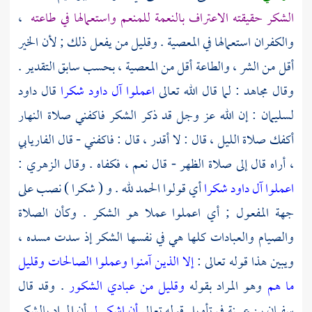
الشكر حقيقته الاعتراف بالنعمة للمنعم واستعمالها في طاعته
،
والكفران استعمالها في المعصية . وقليل من يفعل ذلك ; لأن الخير
أقل من الشر ، والطاعة أقل من المعصية ، بحسب سابق التقدير .
وقال
مجاهد
: لما قال الله تعالى
اعملوا آل داود شكرا
قال
داود
لسليمان
: إن الله عز وجل قد ذكر الشكر فاكفني صلاة النهار
أكفك صلاة الليل ، قال : لا أقدر ، قال : فاكفني - قال
الفاريابي
، أراه قال إلى صلاة الظهر - قال نعم ، فكفاه . وقال
الزهري
:
اعملوا آل داود شكرا
أي قولوا الحمد لله . و ( شكرا ) نصب على
جهة المفعول ; أي اعملوا عملا هو الشكر . وكأن الصلاة
والصيام والعبادات كلها هي في نفسها الشكر إذ سدت مسده ،
ويبين هذا قوله تعالى :
إلا الذين آمنوا وعملوا الصالحات وقليل
ما هم
وهو المراد بقوله
وقليل من عبادي الشكور
. وقد قال
سفيان بن عيينة
في تأويل قوله تعالى
أن اشكر لي
أن المراد بالشكر