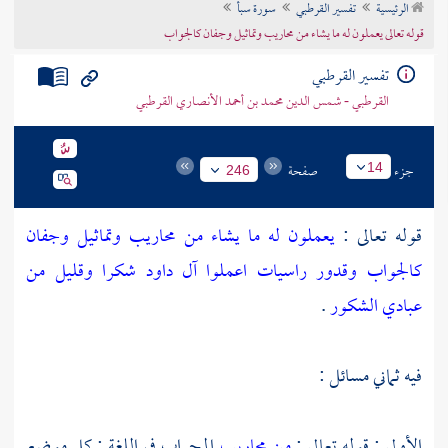
الرئيسية
تفسير القرطبي
سورة سبأ
تراجم الأعلام
قوله تعالى يعملون له ما يشاء من محاريب وتماثيل وجفان كالجواب
تفسير القرطبي
القرطبي - شمس الدين محمد بن أحمد الأنصاري القرطبي
جزء
صفحة
14
246
قوله تعالى :
يعملون له ما يشاء من محاريب وتماثيل وجفان
كالجواب وقدور راسيات اعملوا آل داود شكرا وقليل من
عبادي الشكور
.
فيه ثماني مسائل :
الأولى : قوله تعالى :
من محاريب
المحراب في اللغة : كل موضع