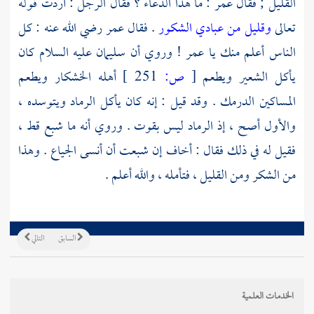
القليل ; فقال
عمر
: ما هذا الدعاء ؟ فقال الرجل : أردت قوله
تعالى
وقليل من عبادي الشكور
. فقال
عمر
رضي الله عنه : كل
الناس أعلم منك يا
عمر
! وروي أن
سليمان
عليه السلام كان
يأكل الشعير ويطعم
[
ص:
251 ]
أهله الخشكار ويطعم
المساكين الدرمك . وقد قيل : إنه كان يأكل الرماد ويتوسده ،
والأول أصح ، إذ الرماد ليس بقوت . وروي أنه ما شبع قط ،
فقيل له في ذلك فقال : أخاف إن شبعت أن أنسى الجياع . وهذا
من الشكر ومن القليل ، فتأمله ، والله أعلم .
السابق
التالي
الخدمات العلمية