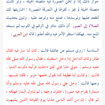
جواز ذلك إذا لم تكن الصورة فيه متصلة الهيئة ، ولو كانت
متصلة الهيئة لم يجز ، لقولها في النمرقة المصورة : اشتريتها لك
لتقعد عليها وتوسدها ، فمنع منه وتوعد عليه . وتبين بحديث
الصلاة إلى الصور
أن ذلك جائز في الرقم في الثوب ثم نسخه
المنع منه . فهكذا استقر الأمر فيه والله أعلم ; قاله
ابن العربي
.
السادسة : روى
مسلم
عن
عائشة
قالت :
كان لنا ستر فيه تمثال
طائر وكان الداخل إذا دخل استقبله ، فقال رسول الله صلى الله
عليه وسلم : حولي هذا فإني كلما دخلت فرأيته ذكرت الدنيا .
قالت : وكانت لنا قطيفة كنا نقول علمها حرير ، فكنا نلبسها
.
وعنها قالت :
دخل علي رسول الله صلى الله عليه وسلم وأنا
مستترة بقرام فيه صورة ، فتلون وجهه ، ثم تناول الستر فهتكه ،
ثم قال : إن من أشد الناس عذابا يوم القيامة الذين يشبهون