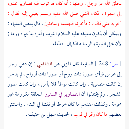
بخلق الله عز وجل . وعنها : أنه كان لها ثوب فيه تصاوير ممدود
إلى سهوة ، فكان النبي صلى الله عليه وسلم يصلي إليه فقال :
أخريه عني قالت : فأخرته فجعلته وسادتين
. قال بعض العلماء :
ويمكن أن يكون تهتيكه عليه السلام الثوب وأمره بتأخيره ورعا ;
لأن محل النبوة والرسالة الكمال . فتأمله .
[
ص:
248 ]
السابعة قال
المزني
عن
الشافعي
: إن دعي رجل
إلى عرس فرأى صورة ذات روح أو صورا ذات أرواح ، لم يدخل
إن كانت منصوبة . وإن كانت توطأ فلا بأس ، وإن كانت صور
الشجر . ولم يختلفوا أن
التصاوير في الستور
المعلقة مكروهة غير
محرمة . وكذلك عندهم ما كان خرطا أو نقشا في البناء . واستثنى
بعضهم
ما كان رقما في ثوب
، لحديث
سهل بن حنيف
.