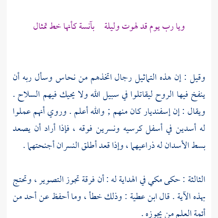
ويا رب يوم قد لهوت وليلة بآنسة كأنها خط تمثال
وقيل : إن هذه التماثيل رجال اتخذهم من نحاس وسأل ربه أن
ينفخ فيها الروح ليقاتلوا في سبيل الله ولا يحيك فيهم السلاح .
ويقال : إن
إسفنديار
كان منهم ; والله أعلم . وروي أنهم عملوا
له أسدين في أسفل كرسيه ونسرين فوقه ، فإذا أراد أن يصعد
بسط الأسدان له ذراعيهما ، وإذا قعد أطلق النسران أجنحتهما .
الثالثة : حكى
مكي
في الهداية له : أن فرقة تجوز التصوير ، وتحتج
بهذه الآية . قال
ابن عطية
: وذلك خطأ ، وما أحفظ عن أحد من
أئمة العلم من يجوزه .