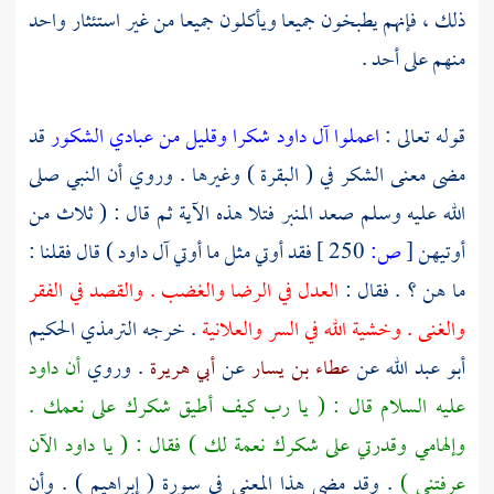
ذلك ، فإنهم يطبخون جميعا ويأكلون جميعا من غير استئثار واحد
منهم على أحد .
قوله تعالى :
اعملوا آل داود شكرا وقليل من عبادي الشكور
قد
مضى معنى الشكر في ( البقرة ) وغيرها . وروي أن النبي صلى
الله عليه وسلم صعد المنبر فتلا هذه الآية ثم قال : ( ثلاث من
أوتيهن
[
ص:
250 ]
فقد أوتي مثل ما أوتي آل
داود
) قال فقلنا :
ما هن ؟ . فقال :
العدل في الرضا والغضب . والقصد في الفقر
والغنى . وخشية الله في السر والعلانية
. خرجه
الترمذي الحكيم
أبو عبد الله
عن
عطاء بن يسار
عن
أبي هريرة
. وروي
أن
داود
عليه السلام قال : ( يا رب كيف أطيق شكرك على نعمك .
وإلهامي وقدرتي على شكرك نعمة لك ) فقال : ( يا
داود
الآن
عرفتني )
. وقد مضى هذا المعنى في سورة ( إبراهيم ) . وأن