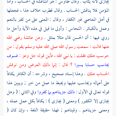
يجازى لأنه يثاب . وقال
طاوس
: هو المناقشة في الحساب ، وأما
المؤمن فلا يناقش الحساب . وقال
قطرب
خلاف هذا ، فجعلها
في أهل المعاصي غير الكفار ، وقال : المعنى على من كفر بالنعم
وعمل بالكبائر .
النحاس
: وأولى ما قيل في هذه الآية وأجل ما
روي فيها : أن
الحسن
قال مثلا بمثل .
وعن
عائشة
رضي الله
عنها قالت : سمعت رسول الله صلى الله عليه وسلم يقول : من
حوسب هلك فقلت : يا نبي الله ، فأين قوله جل وعز :
فسوف
يحاسب حسابا يسيرا
؟ قال : إنما ذلك العرض ومن نوقش
الحساب هلك
. وهذا إسناد صحيح ، وشرحه : أن الكافر يكافأ
على أعماله ويحاسب عليها ويحبط ما عمل من خير ; ويبين هذا
قوله تعالى في الأول :
ذلك جزيناهم بما كفروا
وفي الثاني : ( وهل
يجازى إلا الكفور ) ومعنى ( يجازى ) : يكافأ بكل عمل عمله ،
ومعنى جزيناهم . وقيناهم ; فهذا حقيقة اللغة ، وإن كان (