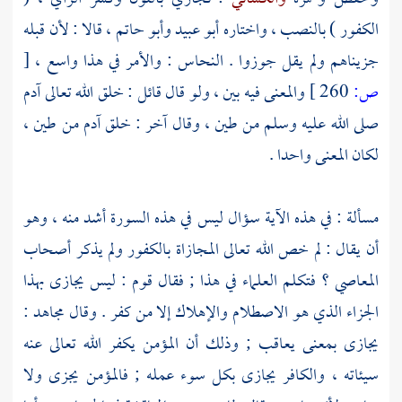
الكفور ) بالنصب ، واختاره
أبو عبيد
وأبو حاتم
، قالا : لأن قبله
جزيناهم ولم يقل جوزوا .
النحاس
: والأمر في هذا واسع ،
[
ص:
260 ]
والمعنى فيه بين ، ولو قال قائل : خلق الله تعالى
آدم
صلى الله عليه وسلم من طين ، وقال آخر : خلق
آدم
من طين ،
لكان المعنى واحدا .
مسألة : في هذه الآية سؤال ليس في هذه السورة أشد منه ، وهو
أن يقال : لم خص الله تعالى المجازاة بالكفور ولم يذكر أصحاب
المعاصي ؟ فتكلم العلماء في هذا ; فقال قوم : ليس يجازى بهذا
الجزاء الذي هو الاصطلام والإهلاك إلا من كفر . وقال
مجاهد
:
يجازى بمعنى يعاقب ; وذلك أن المؤمن يكفر الله تعالى عنه
سيئاته ، والكافر يجازى بكل سوء عمله ; فالمؤمن يجزى ولا