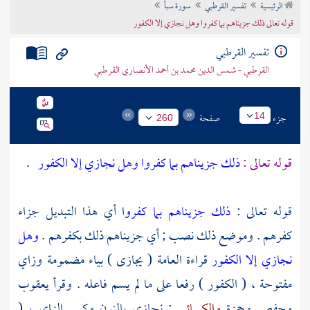
الرئيسية
تفسير القرطبي
سورة سبأ
تراجم الأعلام
قوله تعالى ذلك جزيناهم بما كفروا وهل نجازي إلا الكفور
تفسير القرطبي
القرطبي - شمس الدين محمد بن أحمد الأنصاري القرطبي
جزء
صفحة
14
260
قوله تعالى :
ذلك جزيناهم بما كفروا وهل نجازي إلا الكفور
.
قوله تعالى :
ذلك جزيناهم بما كفروا
أي هذا التبديل جزاء
كفرهم . وموضع ذلك نصب ; أي جزيناهم ذلك بكفرهم .
وهل
نجازي إلا الكفور
قراءة العامة ( يجازى ) بياء مضمومة وزاي
مفتوحة ، ( الكفور ) رفعا على ما لم يسم فاعله . وقرأ
يعقوب
وحفص
وحمزة
والكسائي
: نجازي بالنون وكسر الزاي ، (