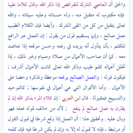
والحق أن
العاصي التارك للفرائض إذا ذكر الله وقال كلاما طيبا
فإنه مكتوب له متقبل منه ، وله حسناته وعليه سيئاته ، والله
تعالى يتقبل من كل من اتقى الشرك . وأيضا فإن الكلام الطيب
عمل صالح ، وإنما يستقيم قول من يقول : إن العمل هو الرافع
للكلم ، بأن يتأول أنه يزيده في رفعه وحسن موقعه إذا تعاضد
معه . كما أن صاحب الأعمال من صلاة وصيام وغير ذلك ، إذا
تخلل أعماله كلم طيب وذكر الله تعالى كانت الأعمال أشرف ;
فيكون قوله :
والعمل الصالح يرفعه
موعظة وتذكرة وحضا على
الأعمال . وأما الأقوال التي هي أعمال في نفوسها ; كالتوحيد
والتسبيح فمقبولة . قال
ابن العربي
: إن
كلام المرء بذكر الله إن لم
يقترن به عمل صالح لم ينفع
; لأن من خالف قوله فعله فهو
وبال عليه . وتحقيق هذا : أن العمل إذا وقع شرطا في قبول القول
أو مرتبطا ، فإنه لا قبول له إلا به وإن لم يكن شرطا فيه فإن كلمه