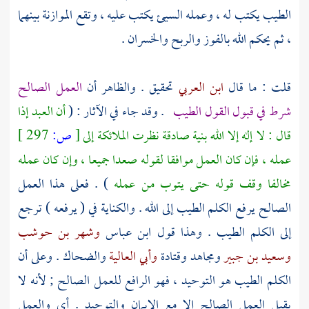
الطيب يكتب له ، وعمله السيئ يكتب عليه ، وتقع الموازنة بينهما
، ثم يحكم الله بالفوز والربح والخسران .
قلت : ما قال
ابن العربي
تحقيق . والظاهر أن
العمل الصالح
شرط في قبول القول الطيب
. وقد جاء في الآثار : (
أن العبد إذا
قال : لا إله إلا الله بنية صادقة نظرت الملائكة إلى
[
ص:
297 ]
عمله ، فإن كان العمل موافقا لقوله صعدا جميعا ، وإن كان عمله
مخالفا وقف قوله حتى يتوب من عمله
) . فعلى هذا العمل
الصالح يرفع الكلم الطيب إلى الله . والكناية في ( يرفعه ) ترجع
إلى الكلم الطيب . وهذا قول
ابن عباس
وشهر بن حوشب
وسعيد بن جبير
ومجاهد
وقتادة
وأبي العالية
والضحاك
. وعلى أن
الكلم الطيب هو التوحيد ، فهو الرافع للعمل الصالح ; لأنه لا
يقبل العمل الصالح إلا مع الإيمان والتوحيد . أي والعمل