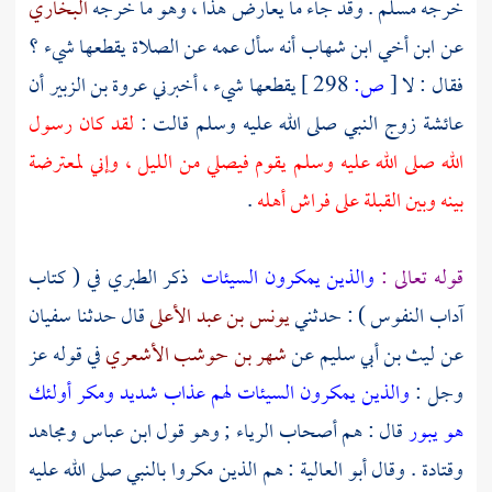
خرجه
مسلم
. وقد جاء ما يعارض هذا ، وهو ما خرجه
البخاري
عن ابن أخي
ابن شهاب
أنه سأل عمه عن الصلاة يقطعها شيء ؟
فقال : لا
[
ص:
298 ]
يقطعها شيء ، أخبرني
عروة بن الزبير
أن
عائشة
زوج النبي صلى الله عليه وسلم قالت :
لقد كان رسول
الله صلى الله عليه وسلم يقوم فيصلي من الليل ، وإني لمعترضة
بينه وبين القبلة على فراش أهله
.
قوله تعالى :
والذين يمكرون السيئات
ذكر
الطبري
في ( كتاب
آداب النفوس ) : حدثني
يونس بن عبد الأعلى
قال حدثنا
سفيان
عن
ليث بن أبي سليم
عن
شهر بن حوشب الأشعري
في قوله عز
وجل :
والذين يمكرون السيئات لهم عذاب شديد ومكر أولئك
هو يبور
قال : هم أصحاب الرياء ; وهو قول
ابن عباس
ومجاهد
وقتادة
. وقال
أبو العالية
: هم الذين مكروا بالنبي صلى الله عليه