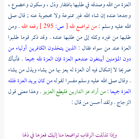
العزة من الله وصدقه في طلبها بافتقار وذل ، وسكون وخضوع ،
وجدها عنده إن شاء الله غير ممنوعة ولا محجوبة عنه ; قال صلى
الله عليه وسلم :
من تواضع لله
[
ص:
295 ]
رفعه الله
. ومن
طلبها من غيره وكله إلى من طلبها عنده . وقد ذكر قوما طلبوا
العزة عند من سواه فقال :
الذين يتخذون الكافرين أولياء من
دون المؤمنين أيبتغون عندهم العزة فإن العزة لله جميعا
. فأنبأك
صريحا لا إشكال فيه أن العزة له يعز بها من يشاء ويذل من يشاء
. وقال صلى الله عليه وسلم مفسرا لقوله
من كان يريد العزة فلله
العزة جميعا
:
من أراد عز الدارين فليطع العزيز
. وهذا معنى قول
الزجاج
. ولقد أحسن من قال :
وإذا تذللت الرقاب تواضعا منا إليك فعزها في ذلها