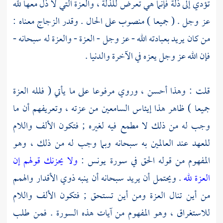
تؤدي إلى ذلة فإنما هي تعرض للذلة ، والعزة التي لا ذل معها لله
عز وجل . ( جميعا ) منصوب على الحال . وقدر
الزجاج
معناه :
من كان يريد بعبادته الله - عز وجل - العزة - والعزة له سبحانه -
فإن الله عز وجل يعزه في الآخرة والدنيا .
قلت : وهذا أحسن ، وروي مرفوعا على ما يأتي ( فلله العزة
جميعا ) ظاهر هذا إيئاس السامعين من عزته ، وتعريفهم أن ما
وجب له من ذلك لا مطمع فيه لغيره ; فتكون الألف واللام
للعهد عند العالمين به سبحانه وبما وجب له من ذلك ، وهو
المفهوم من قوله الحق في سورة يونس :
ولا يحزنك قولهم إن
العزة لله
. ويحتمل أن يريد سبحانه أن ينبه ذوي الأقدار والهمم
من أين تنال العزة ومن أين تستحق ; فتكون الألف واللام
للاستغراق ، وهو المفهوم من آيات هذه السورة . فمن طلب