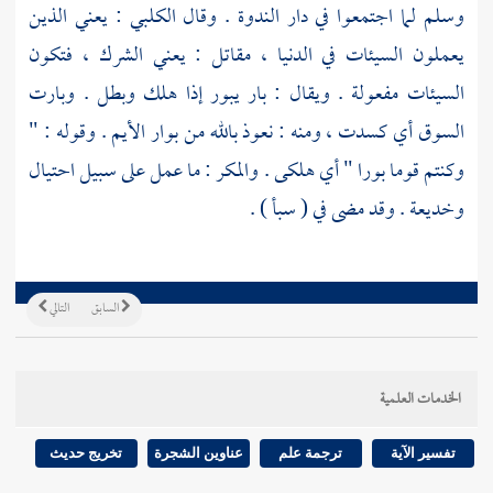
وسلم لما اجتمعوا في دار الندوة . وقال
الكلبي
: يعني الذين
يعملون السيئات في الدنيا ،
مقاتل
: يعني الشرك ، فتكون
السيئات مفعولة . ويقال : بار يبور إذا هلك وبطل . وبارت
السوق أي كسدت ، ومنه : نعوذ بالله من بوار الأيم . وقوله : "
وكنتم قوما بورا " أي هلكى . والمكر : ما عمل على سبيل احتيال
وخديعة . وقد مضى في ( سبأ ) .
السابق
التالي
الخدمات العلمية
تفسير الآية
ترجمة علم
عناوين الشجرة
تخريج حديث