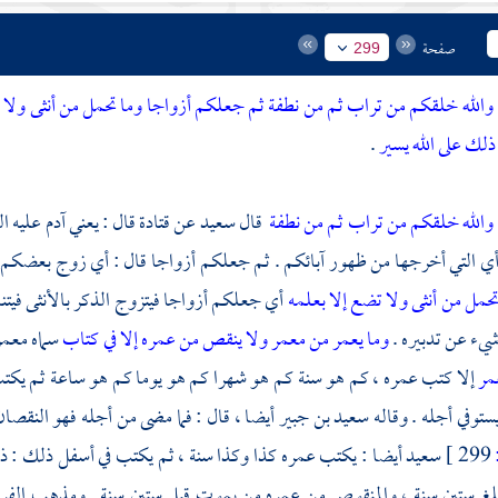
صفحة
299
والله خلقكم من تراب ثم من نطفة ثم جعلكم أزواجا وما تحمل من أنثى ولا ت
ذلك على الله يسير
.
والله خلقكم من تراب ثم من نطفة
قال
سعيد
عن
قتادة
قال : يعني
آدم
عليه ا
أي التي أخرجها من ظهور آبائكم . ثم جعلكم أزواجا قال : أي زوج بعضكم بعضا
تحمل من أنثى ولا تضع إلا بعلمه
أي جعلكم أزواجا فيتزوج الذكر بالأنثى فيتناس
شيء عن تدبيره .
وما يعمر من معمر ولا ينقص من عمره إلا في كتاب
سماه معمرا
مر
إلا كتب عمره ، كم هو سنة كم هو شهرا كم هو يوما كم هو ساعة ثم يك
ستوفي أجله . وقاله
سعيد بن جبير
أيضا ، قال : فما مضى من أجله فهو النقصان 
299 ]
سعيد
أيضا : يكتب عمره كذا وكذا سنة ، ثم يكتب في أسفل ذلك : ذ
بلغ ستين سنة ، والمنقوص من عمره من يموت قبل ستين سنة . ومذهب
الفر