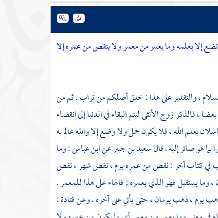
ضع إلا بعلمه وما يعمر من معمر ولا ينقص من عمره إلا
لسلام ، والتقدير على هذا : خلق أصلكم من تراب . ثم من
 ، فالذكر زوج الأنثى ليتم البقاء في الدنيا إلى انقضاء
لان بعلم الله ، فلا يكون حمل ولا وضع إلا والله عالم به
 بما هو صائر إليه . قال
سعيد بن جبير
عن
ابن عباس
:
وما
تب في كتاب آخر : نقص من عمره يوم ، نقص شهر ، نقص
، وما يستقبل فهو الذي يعمره ; فالهاء على هذا للمعمر .
هب يوم ، ذهب يومان ، حتى يأتي على آخره . وعن
قتادة
:
اء
في معنى وما يعمر من معمر أي ما يكون من عمره ولا