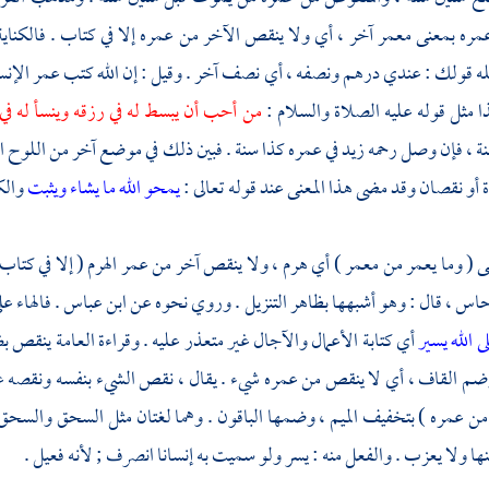
ه بمعنى معمر آخر ، أي ولا ينقص الآخر من عمره إلا في كتاب . فالكناية في
له قولك : عندي درهم ونصفه ، أي نصف آخر . وقيل : إن الله كتب عمر الإنسان
 مثل قوله عليه الصلاة والسلام :
من أحب أن يبسط له في رزقه وينسأ له في
ة ، فإن وصل رحمه زيد في عمره كذا سنة . فبين ذلك في موضع آخر من اللوح ا
ة أو نقصان وقد مضى هذا المعنى عند قوله تعالى :
يمحو الله ما يشاء ويثبت
والك
نى ( وما يعمر من معمر ) أي هرم ، ولا ينقص آخر من عمر الهرم ( إلا في كتا
حاس
، قال : وهو أشبهها بظاهر التنزيل . وروي نحوه عن
ابن عباس
. فالهاء ع
 الله يسير
أي كتابة الأعمال والآجال غير متعذر عليه . وقراءة العامة ينقص 
وضم القاف ، أي لا ينقص من عمره شيء . يقال ، نقص الشيء بنفسه ونقصه غيره
من عمره ) بتخفيف الميم ، وضمها الباقون . وهما لغتان مثل السحق والسحق 
ها ولا يعزب . والفعل منه : يسر ولو سميت به إنسانا انصرف ; لأنه فعيل .