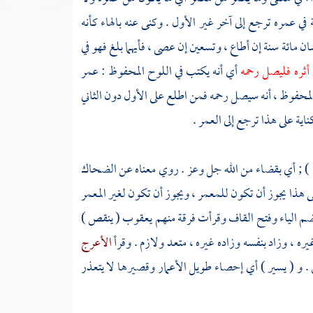
 عمره ترجع إلى آخر غير الأول . وكنى عنه بالهاء كأنه
 مائة سنة إن أطاع ، وتسعين إن عصى ، فأيهما بلغ فهو في
 أثره فليصل رحمه
أي أنه يكتب في اللوح المحفوظ : عمر
لمحفوظ ، أنه سيصل رحمه فمن اطلع على الأول دون الثاني
ناية على هذا ترجع إلى العمر .
ب ) ; أي بقضاء من الله جل وعز . روي معناه عن
الضحاك
لى هذا يجوز أن تكون للمعمر ، ويجوز أن تكون لغير المعمر
بضم الياء وفتح القاف وقرأت فرقة منهم
يعقوب
( ينقص )
 ، وزاد بنفسه وزاده غيره ، متعد ولازم . وقرأ
الأعرج
. و ( يسير ) أي إحصاء طويل الأعمار وقصيرها لا يتعذر