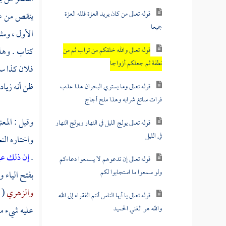
قوله تعالى من كان يريد العزة فلله العزة
ينقص من عمر
جميعا
الأول ، ومث
كتاب . وهذا
قوله تعالى والله خلقكم من تراب ثم من
نطفة ثم جعلكم أزواجا
فلان كذا سن
ظن أنه زياد
قوله تعالى وما يستوي البحران هذا عذب
فرات سائغ شرابه وهذا ملح أجاج
وقيل : المع
قوله تعالى يولج الليل في النهار ويولج النهار
في الليل
واختاره
الن
.
إن ذلك على
قوله تعالى إن تدعوهم لا يسمعوا دعاءكم
ولو سمعوا ما استجابوا لكم
بفتح الياء 
والزهري
( 
قوله تعالى يا أيها الناس أنتم الفقراء إلى الله
والله هو الغني الحميد
عليه شيء من