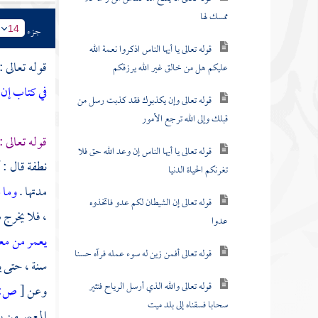
ممسك لها
جزء
14
قوله تعالى يا أيها الناس اذكروا نعمة الله
قوله تعالى :
عليكم هل من خالق غير الله يرزقكم
في كتاب إن 
قوله تعالى وإن يكذبوك فقد كذبت رسل من
قبلك وإلى الله ترجع الأمور
قوله تعالى :
قوله تعالى يا أيها الناس إن وعد الله حق فلا
نطفة قال : 
تغرنكم الحياة الدنيا
مدتها .
وما 
قوله تعالى إن الشيطان لكم عدو فاتخذوه
، فلا يخرج 
عدوا
يعمر من مع
قوله تعالى أفمن زين له سوء عمله فرآه حسنا
سنة ، حتى ي
قوله تعالى والله الذي أرسل الرياح فتثير
وعن
[
ص:
سحابا فسقناه إلى بلد ميت
المعمر من 