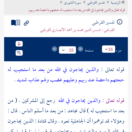
الرئيسية
تفسير القرطبي
سورة الشورى
تراجم الأعلام
قوله تعالى والذين يحاجون في الله من بعد ما استجيب له حجتهم داحضة عند ربهم
تفسير القرطبي
القرطبي - شمس الدين محمد بن أحمد الأنصاري القرطبي
جزء
صفحة
16
15
قوله تعالى :
والذين يحاجون في الله من بعد ما استجيب له
حجتهم داحضة عند ربهم وعليهم غضب ولهم عذاب شديد
.
قوله تعالى :
والذين يحاجون في الله
رجع إلى المشركين . ( من
بعد ما استجيب له ) قال
مجاهد
: من بعد ما أسلم الناس . قال :
وهؤلاء قد توهموا أن الجاهلية تعود . وقال
قتادة
: الذين يحاجون
في الله
اليهود
والنصارى
، ومحاجتهم قولهم : نبينا قبل نبيكم