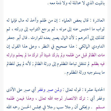
بالميت الذي لا محاللة له ولا ذمة معه .
العاشرة : قال بعض العلماء : إن من ظلم وأخذ له مال فإنما له
ثواب ما احتبس عنه إلى موته ، ثم يرجع الثواب إلى ورثته ، ثم
كذلك إلى آخرهم ; لأن المال يصير بعده للوارث . قال
أبو جعفر
الداودي المالكي
: هذا صحيح في النظر ، وعلى هذا القول إن
مات الظالم قبل من ظلمه ولم يترك شيئا أو ترك ما لم يعلم وارثه
فيه بظلم
لم تنتقل تباعة المظلوم إلى ورثة الظالم ; لأنه لم يبق للظالم
ما يستوجبه ورثة المظلوم .
الحادية عشرة : قوله تعالى :
ولمن صبر وغفر
أي صبر على الأذى
وغفر أي :
ترك الانتصار لوجه الله تعالى ، وهذا فيمن ظلمه
مسلم
. ويحكى أن رجلا سب رجلا في مجلس
الحسن
رحمه الله