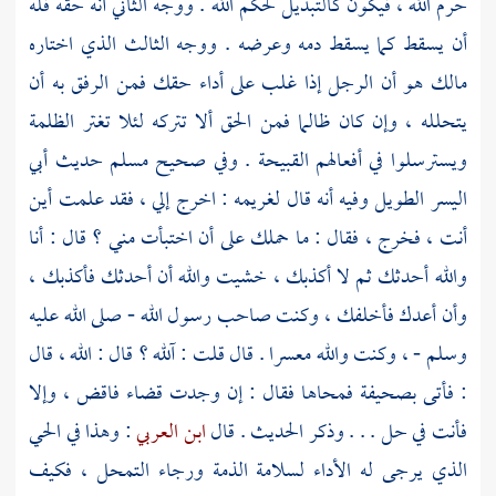
حرم الله ، فيكون كالتبديل لحكم الله . ووجه الثاني أنه حقه فله
أن يسقط كما يسقط دمه وعرضه . ووجه الثالث الذي اختاره
مالك
هو أن الرجل إذا غلب على أداء حقك فمن الرفق به أن
يتحلله ، وإن كان ظالما فمن الحق ألا تتركه لئلا تغتر الظلمة
ويسترسلوا في أفعالهم القبيحة . وفي صحيح
مسلم
حديث
أبي
اليسر الطويل
وفيه أنه قال لغريمه : اخرج إلي ، فقد علمت أين
أنت ، فخرج ، فقال : ما حملك على أن اختبأت مني ؟ قال : أنا
والله أحدثك ثم لا أكذبك ، خشيت والله أن أحدثك فأكذبك ،
وأن أعدك فأخلفك ، وكنت صاحب رسول الله - صلى الله عليه
وسلم - ، وكنت والله معسرا . قال قلت : آلله ؟ قال : الله ، قال
: فأتى بصحيفة فمحاها فقال : إن وجدت قضاء فاقض ، وإلا
فأنت في حل . . . وذكر الحديث . قال
ابن العربي
: وهذا في الحي
الذي يرجى له الأداء لسلامة الذمة ورجاء التمحل ، فكيف