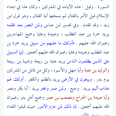
السورة . وقيل : هذه الآيات في المشركين ، وكان هذا في ابتداء
الإسلام قبل الأمر بالقتال ثم نسختها آية القتال ، وهو قول
ابن
زيد
، وقد تقدم . وفي تفسير
ابن عباس
ولمن انتصر بعد ظلمه
يريد
حمزة بن عبد المطلب
،
وعبيدة
وعليا
وجميع
المهاجرين
رضوان الله عليهم .
فأولئك ما عليهم من سبيل
يريد
حمزة بن
عبد المطلب
وعبيدة
وعليا
رضوان الله عليهم أجمعين .
إنما السبيل
على الذين يظلمون الناس
يريد
عتبة بن ربيعة
وشيبة بن ربيعة
والوليد بن عتبة
وأبا جهل
والأسود
، وكل من قاتل من المشركين
يوم
بدر
.
ويبغون في الأرض
يريد بالظلم والكفر .
أولئك لهم
عذاب أليم
يريد : وجيع .
ولمن صبر وغفر
يريد :
أبا بكر
وعمر
وأبا عبيدة بن الجراح
ومصعب بن عمير
وجميع أهل
بدر
رضوان
الله عليهم أجمعين .
إن ذلك لمن عزم الأمور
حيث قبلوا الفداء
وصبروا على الأذى .