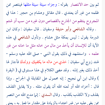
ثم بين
حد الانتصار
بقوله :
وجزاء سيئة سيئة مثلها
فينتصر ممن
ظلمه من غير أن يعتدي . قال
مقاتل
وهشام بن حجير
: هذا في
المجروح ينتقم من الجارح بالقصاص دون غيره من سب أو شتم
. وقاله
الشافعي
وأبو حنيفة
وسفيان
. قال
سفيان
: وكان
ابن
شبرمة
يقول : ليس
بمكة
مثل
هشام
. وتأول
الشافعي
في هذه
الآية أن
للإنسان أن يأخذ من مال من خانه مثل ما خانه من غير
علمه ،
واستشهد في ذلك بقول النبي - صلى الله عليه وسلم -
لهند زوج أبي سفيان
:
خذي من ماله ما يكفيك وولدك
فأجاز لها
أخذ ذلك بغير إذنه . وقد مضى الكلام في هذا مستوفى في ( البقرة
) وقال
ابن أبي نجيح
: إنه محمول على المقابلة في الجراح . وإذا
قال : أخزاه الله أو لعنه الله أن يقول مثله . ولا يقابل القذف
بقذف ولا الكذب بكذب . وقال
السدي
: إنما مدح الله من انتصر
ممن بغى عليه من غير اعتداء بالزيادة على مقدار ما فعل به ، يعني