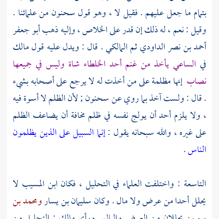
بتمام ما جعل عليهم . فقيل لا ، وهو قول
سحنون
من علمائنا .
وقيل : نعم ، له ذلك إن قدر على الخلاص ، وإليه ذهب
أبو جعفر
أحمد بن نصر الداودي ثم المالكي
. قال : ويدل عليه قول
مالك
في
الساعي يأخذ من غنم أحد الخلطاء شاة وليس في جميعها
نصاب
إنها مظلمة على من أخذت له لا يرجع على أصحابه بشيء
. قال : ولست آخذ بما روي عن
سحنون ;
لأن الظلم لا أسوة فيه
، ولا يلزم أحد أن يولج نفسه في ظلم مخافة أن يضاعف الظلم
على غيره ، والله سبحانه يقول :
إنما السبيل على الذين يظلمون
الناس
.
التاسعة : واختلفت العلماء في التحليل ، فكان
ابن المسيب
لا
يحلل أحدا من عرض ولا مال . وكان
سليمان بن يسار
ومحمد بن
سيرين
يحللان من العرض والمال . ورأى
مالك
: التحليل من