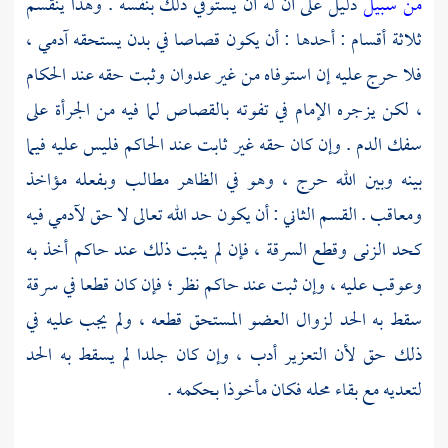
من سبيل
دليل على أن له أن يستوفي ذلك بنفسه . وهذا ينقسم
ثلاثة أقسام : أحدها : أن يكون قصاصا في بدن يستحقه آدمي ،
فلا حرج عليه إن استوفاه من غير عدوان وثبت حقه عند الحكام
، لكن يزجره الإمام في تفوته بالقصاص لما فيه من الجرأة على
سفك الدم . وإن كان حقه غير ثابت عند الحاكم فليس عليه فيما
بينه وبين الله حرج ، وهو في الظاهر مطالب وبفعله مؤاخذ
ومعاقب . القسم الثاني : أن يكون حد الله تعالى لا حق لآدمي فيه
كحد الزنى وقطع السرقة ، فإن لم يثبت ذلك عند حاكم أخذ به
وعوقب عليه ، وإن ثبت عند حاكم نظر ؛ فإن كان قطعا في سرقة
سقط به الحد لزوال العضو المستحق قطعه ، ولم يجب عليه في
ذلك حق لأن التعزير أدب ، وإن كان جلدا لم يسقط به الحد
لتعديه مع بقاء محله فكان مأخوذا بحكمه .