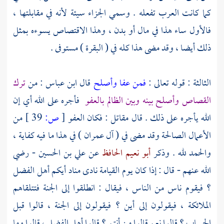
كما كانت العرب تفعله . وسمي الجزاء سيئة لأنه في مقابلتها ،
فالأول ساء هذا في مال أو بدن ، وهذا الاقتصاص يسوءه بمثل
ذلك أيضا ، وقد مضى هذا كله في ( البقرة ) مستوفى .
الثالثة : قوله تعالى :
فمن عفا وأصلح
قال
ابن عباس
: من
ترك
القصاص وأصلح بينه وبين الظالم بالعفو
فأجره على الله أي إن
الله يأجره على ذلك . قال
مقاتل
: فكان العفو
[
ص:
39 ]
من
الأعمال الصالحة وقد مضى في ( آل عمران ) في هذا ما فيه كفاية ،
والحمد لله . وذكر
أبو نعيم الحافظ
عن
علي بن الحسين
- رضي
الله عنهم - قال : إذا كان يوم القيامة نادى مناد أيكم أهل الفضل
؟ فيقوم ناس من الناس ، فيقال : انطلقوا إلى الجنة فتتلقاهم
الملائكة ، فيقولون إلى أين ؟ فيقولون إلى الجنة ، قالوا قبل
الحساب ؟ قالوا نعم قالوا من أنتم ؟ قالوا أهل الفضل ، قالوا وما