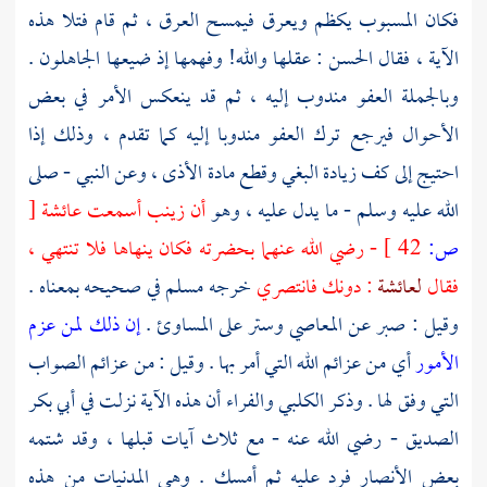
فكان المسبوب يكظم ويعرق فيمسح العرق ، ثم قام فتلا هذه
الآية ، فقال
الحسن
: عقلها والله! وفهمها إذ ضيعها الجاهلون .
وبالجملة العفو مندوب إليه ، ثم قد ينعكس الأمر في بعض
الأحوال فيرجع ترك العفو مندوبا إليه كما تقدم ، وذلك إذا
احتيج إلى كف زيادة البغي وقطع مادة الأذى ، وعن النبي - صلى
الله عليه وسلم - ما يدل عليه ، وهو
أن
زينب
أسمعت
عائشة
[
ص:
42 ]
- رضي الله عنهما بحضرته فكان ينهاها فلا تنتهي ،
فقال
لعائشة
: دونك فانتصري
خرجه
مسلم
في صحيحه بمعناه .
وقيل : صبر عن المعاصي وستر على المساوئ .
إن ذلك لمن عزم
الأمور
أي من عزائم الله التي أمر بها . وقيل : من عزائم الصواب
التي وفق لها . وذكر
الكلبي
والفراء
أن هذه الآية نزلت في
أبي بكر
الصديق
- رضي الله عنه - مع ثلاث آيات قبلها ، وقد شتمه
بعض
الأنصار
فرد عليه ثم أمسك . وهي المدنيات من هذه