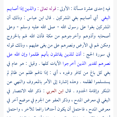
فيه إحدى عشرة مسألة : الأولى :
قوله تعالى :
والذين إذا أصابهم
البغي
أي أصابهم بغي المشركين . قال
ابن عباس
: وذلك أن
المشركين بغوا على رسول الله - صلى الله عليه وسلم - وعلى
أصحابه وآذوهم وأخرجوهم من
مكة
فأذن الله لهم بالخروج
ومكن لهم في الأرض ونصرهم على من بغى عليهم ، وذلك قوله
في سورة الحج :
أذن للذين يقاتلون بأنهم ظلموا وإن الله على
نصرهم لقدير الذين أخرجوا
الآيات كلها . وقيل : هو عام في
بغي كل باغ من كافر وغيره ، أي : إذا نالهم ظلم من ظالم لم
يستسلموا لظلمه . وهذه إشارة إلى الأمر بالمعروف والنهي عن
المنكر وإقامة الحدود . قال
ابن العربي
: ذكر الله الانتصار في
البغي في معرض المدح ، وذكر العفو عن الجرم في موضع آخر في
معرض المدح ، فاحتمل أن يكون أحدهما رافعا للآخر ، واحتمل