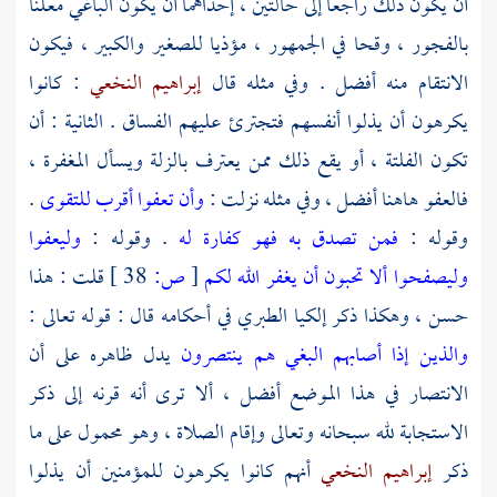
أن يكون ذلك راجعا إلى حالتين ، إحداهما أن يكون الباغي معلنا
بالفجور ، وقحا في الجمهور ، مؤذيا للصغير والكبير ، فيكون
الانتقام منه أفضل . وفي مثله قال
إبراهيم النخعي
: كانوا
يكرهون أن يذلوا أنفسهم فتجترئ عليهم الفساق . الثانية : أن
تكون الفلتة ، أو يقع ذلك ممن يعترف بالزلة ويسأل المغفرة ،
فالعفو هاهنا أفضل ، وفي مثله نزلت :
وأن تعفوا أقرب للتقوى
.
وقوله :
فمن تصدق به فهو كفارة له
. وقوله :
وليعفوا
وليصفحوا ألا تحبون أن يغفر الله لكم
[
ص:
38 ]
قلت : هذا
حسن ، وهكذا ذكر إلكيا
الطبري
في أحكامه قال : قوله تعالى :
والذين إذا أصابهم البغي هم ينتصرون
يدل ظاهره على أن
الانتصار في هذا الموضع أفضل ، ألا ترى أنه قرنه إلى ذكر
الاستجابة لله سبحانه وتعالى وإقام الصلاة ، وهو محمول على ما
ذكر
إبراهيم النخعي
أنهم كانوا يكرهون للمؤمنين أن يذلوا