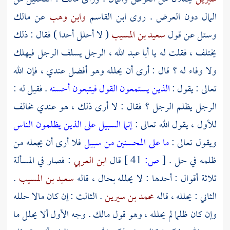
المال دون العرض . روى
ابن القاسم
وابن وهب
عن
مالك
وسئل عن قول
سعيد بن المسيب
( لا أحلل أحدا ) فقال : ذلك
يختلف ، فقلت له يا
أبا عبد الله
، الرجل يسلف الرجل فيهلك
ولا وفاء له ؟ قال : أرى أن يحلله وهو أفضل عندي ، فإن الله
تعالى : يقول :
الذين يستمعون القول فيتبعون أحسنه
. فقيل له :
الرجل يظلم الرجل ؟ فقال : لا أرى ذلك ، هو عندي مخالف
للأول ، يقول الله تعالى :
إنما السبيل على الذين يظلمون الناس
ويقول تعالى :
ما على المحسنين من سبيل
فلا أرى أن يجعله من
ظلمه في حل .
[
ص:
41 ]
قال
ابن العربي
: فصار في المسألة
ثلاثة أقوال : أحدها : لا يحلله بحال ، قاله
سعيد بن المسيب
.
الثاني : يحلله ، قاله
محمد بن سيرين
. الثالث : إن كان مالا حلله
وإن كان ظلما لم يحلله ، وهو قول
مالك
. وجه الأول ألا يحلل ما