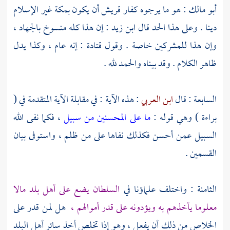
أبو مالك
: هو ما يرجوه كفار
قريش
أن يكون
بمكة
غير الإسلام
دينا . وعلى هذا الحد قال
ابن زيد
: إن هذا كله منسوخ بالجهاد ،
وإن هذا للمشركين خاصة . وقول
قتادة
: إنه عام ، وكذا يدل
ظاهر الكلام . وقد بيناه والحمد لله .
السابعة : قال
ابن العربي
: هذه الآية : في مقابلة الآية المتقدمة في (
براءة ) وهي قوله :
ما على المحسنين من سبيل
، فكما نفى الله
السبيل عمن أحسن فكذلك نفاها على من ظلم ، واستوفى بيان
القسمين .
الثامنة : واختلف علماؤنا في
السلطان يضع على أهل بلد مالا
معلوما يأخذهم به ويؤدونه على قدر أموالهم ،
هل لمن قدر على
الخلاص من ذلك أن يفعل ، وهو إذا تخلص أخذ سائر أهل البلد