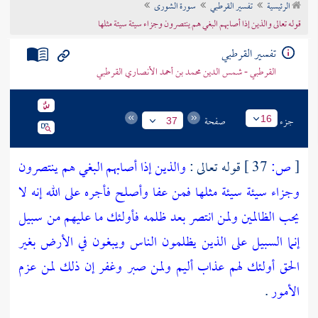
الرئيسية
تفسير القرطبي
سورة الشورى
تراجم الأعلام
قوله تعالى والذين إذا أصابهم البغي هم ينتصرون وجزاء سيئة سيئة مثلها
تفسير القرطبي
القرطبي - شمس الدين محمد بن أحمد الأنصاري القرطبي
جزء
صفحة
16
37
[
ص:
37 ]
قوله تعالى :
والذين إذا أصابهم البغي هم ينتصرون
وجزاء سيئة سيئة مثلها فمن عفا وأصلح فأجره على الله إنه لا
يحب الظالمين ولمن انتصر بعد ظلمه فأولئك ما عليهم من سبيل
إنما السبيل على الذين يظلمون الناس ويبغون في الأرض بغير
الحق أولئك لهم عذاب أليم ولمن صبر وغفر إن ذلك لمن عزم
الأمور
.