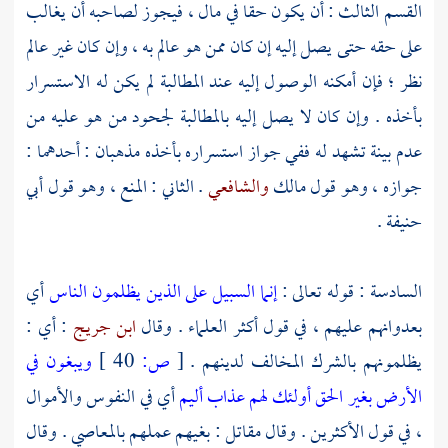
القسم الثالث : أن يكون حقا في مال ، فيجوز لصاحبه أن يغالب
على حقه حتى يصل إليه إن كان ممن هو عالم به ، وإن كان غير عالم
نظر ؛ فإن أمكنه الوصول إليه عند المطالبة لم يكن له الاستسرار
بأخذه . وإن كان لا يصل إليه بالمطالبة لجحود من هو عليه من
عدم بينة تشهد له ففي جواز استسراره بأخذه مذهبان : أحدهما :
جوازه ، وهو قول
مالك
والشافعي
. الثاني : المنع ، وهو قول
أبي
حنيفة
.
السادسة : قوله تعالى :
إنما السبيل على الذين يظلمون الناس
أي
بعدوانهم عليهم ، في قول أكثر العلماء . وقال
ابن جريج
: أي :
يظلمونهم بالشرك المخالف لدينهم .
[
ص:
40 ]
ويبغون في
الأرض بغير الحق أولئك لهم عذاب أليم
أي في النفوس والأموال
، في قول الأكثرين . وقال
مقاتل
: بغيهم عملهم بالمعاصي . وقال