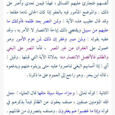
أنفسهم فتجترئ عليهم الفساق ، فهذا فيمن تعدى وأصر على
ذلك . والموضع المأمور فيه بالعفو إذا كان الجاني نادما مقلعا .
وقد قال عقيب هذه الآية :
ولمن انتصر بعد ظلمه فأولئك ما
عليهم من سبيل
ويقتضي ذلك إباحة الانتصار لا الأمر به ، وقد
عقبه بقوله :
ولمن صبر وغفر إن ذلك لمن عزم الأمور
وهو
محمول على
الغفران عن غير المصر
، فأما
المصر على البغي
والظلم فالأفضل الانتصار منه
بدلالة الآية التي قبلها . وقيل :
أي : إذا أصابهم البغي تناصروا عليه حتى يزيلوه عنهم ويدفعوه
، قاله
ابن بحر
. وهو راجع إلى العموم على ما ذكرنا .
الثانية : قوله تعالى :
وجزاء سيئة سيئة مثلها
قال العلماء : جعل
الله المؤمنين صنفين ، صنف يعفون عن الظالم فبدأ بذكرهم في
قوله
وإذا ما غضبوا هم يغفرون
. وصنف ينتصرون من ظالمهم .