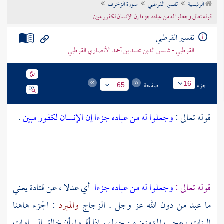
الرئيسية
تفسير القرطبي
سورة الزخرف
تراجم الأعلام
قوله تعالى وجعلوا له من عباده جزءا إن الإنسان لكفور مبين
تفسير القرطبي
القرطبي - شمس الدين محمد بن أحمد الأنصاري القرطبي
جزء
صفحة
16
65
قوله تعالى :
وجعلوا له من عباده جزءا إن الإنسان لكفور مبين
.
قوله تعالى :
وجعلوا له من عباده جزءا
أي عدلا ، عن
قتادة
يعني
ما عبد من دون الله عز وجل .
الزجاج
والمبرد
: الجزء هاهنا
البنات ، عجب المؤمنين من جهلهم إذا أقروا بأن خالق السماوات