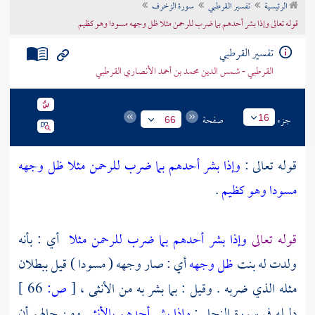
الرئيسية
تفسير القرطبي
سورة الزخرف
تراجم الأعلام
قوله تعالى وإذا بشر أحدهم بما ضرب للرحمن مثلا ظل وجهه مسودا وهو كظيم
تفسير القرطبي
القرطبي - شمس الدين محمد بن أحمد الأنصاري القرطبي
جزء
صفحة
16
66
قوله تعالى :
وإذا بشر أحدهم بما ضرب للرحمن مثلا ظل وجهه
مسودا وهو كظيم
.
قوله تعالى
وإذا بشر أحدهم بما ضرب للرحمن مثلا
أي : بأنه
ولدت له بنت
ظل وجهه
أي : صار وجهه ( مسودا ) قيل ببطلان
مثله الذي ضربه . وقيل : بما بشر به من الأنثى ،
[
ص:
66 ]
دليله في سورة النحل :
وإذا بشر أحدهم بالأنثى
ومن حالهم أن