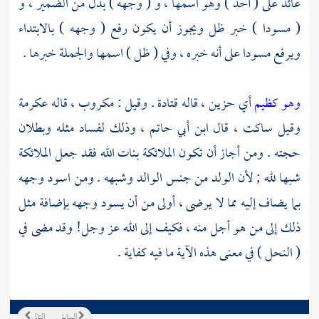
عائد على ( أحد ) وهو اسمها ، و ( وجهه ) بدل من الضمير ، و
( مسودا ) خبر ظل ويجوز أن يكون رفع ( وجهه ) بالابتداء
ويرفع مسودا على أنه خبره ، وفي ( ظل ) اسمها والجملة خبرها .
وهو كظيم
أي حزين ، قاله
قتادة
. وقيل : مكروب ، قاله
عكرمة
وقيل ساكت ، قال
ابن أبي حاتم ،
وذلك لفساد مثله وبطلان
حجته . ومن أجاز أن تكون الملائكة بنات الله فقد جعل الملائكة
شبها لله ; لأن الولد من جنس الوالد وشبهه . ومن اسود وجهه
بما يضاف إليه مما لا يرضى ، أولى من أن يسود وجهه بإضافة مثل
ذلك إلى من هو أجل منه ، فكيف إلى الله عز وجل! وقد مضى في
( النحل ) في معنى هذه الآية ما فيه كفاية .
السابق
التالي