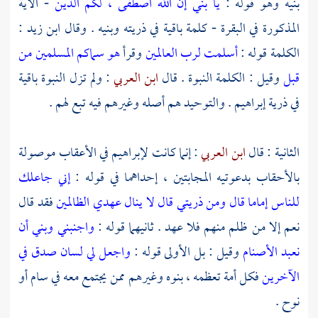
بنيه وهو قوله :
يا بني إن الله اصطفى ، لكم الدين
- الآية
المذكورة في البقرة - كلمة باقية في ذريته وبنيه . وقال
ابن زيد
:
الكلمة قوله :
أسلمت لرب العالمين
وقرأ
هو سماكم المسلمين من
قبل
وقيل : الكلمة النبوة . قال
ابن العربي
: ولم تزل النبوة باقية
في ذرية
إبراهيم
. والتوحيد هم أصله وغيرهم فيه تبع لهم .
الثانية : قال
ابن العربي
: إنما كانت
لإبراهيم
في الأعقاب موصولة
بالأحقاب بدعوتيه المجابتين ، إحداهما في قوله :
إني جاعلك
للناس إماما قال ومن ذريتي قال لا ينال عهدي الظالمين
فقد قال
نعم إلا من ظلم منهم فلا عهد . ثانيهما قوله :
واجنبني وبني أن
نعبد الأصنام
وقيل : بل الأولى قوله :
واجعل لي لسان صدق في
الآخرين
فكل أمة تعظمه ، بنوه وغيرهم ممن يجتمع معه في
سام
أو
نوح
.