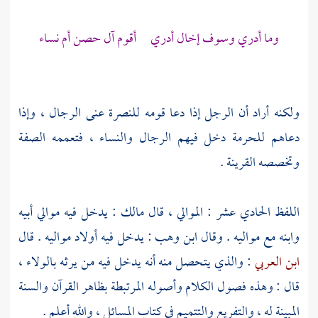
وما أدري وسوف إخال أدري أقوم آل حصن أم نساء
ولكنه أراد أن الرجل إذا دعا قومه للنصرة عنى الرجال ، وإذا
دعاهم للحرمة دخل فيهم الرجال والنساء ، فتعممه الصفة
وتخصصه القرينة .
اللفظ الحادي عشر : الموالي ، قال
مالك
: يدخل فيه موالي أبيه
وابنه مع مواليه . وقال
ابن وهب
: يدخل فيه أولاد مواليه . قال
ابن العربي
: والذي يتحصل منه أنه يدخل فيه من يرثه بالولاء ،
قال : وهذه فصول الكلام وأصوله المرتبطة بظاهر القرآن والسنة
المبينة له ، والتفريع والتتميم في كتاب المسائل ، والله أعلم .