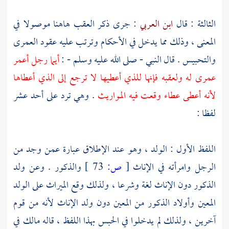
الثالثة : قال
ابن العربي
: جرى ذكر العقب هاهنا موصولا في
المعنى ، وذلك مما يدخل في الأحكام وترتب عليه عقود العمرى
والتحبيس . قال النبي - صلى الله عليه وسلم - :
أيما رجل أعمر
عمرى له ولعقبه فإنها للذي أعطيها لا ترجع إلى الذي أعطاها
لأنه أعطى عطاء وقعت فيه المواريث
. وهي ترد على أحد عشر
لفظا :
اللفظ الأول : الولد ، وهو عند الإطلاق عبارة عمن وجد من
الرجل وامرأته في الإناث
[
ص:
73 ]
والذكور . وعن ولد
الذكور دون الإناث لغة وشرعا ، ولذلك وقع الميراث على الولد
المعين وأولاد الذكور من المعين دون ولد الإناث لأنه من قوم
آخرين ، ولذلك لم يدخلوا في الحبس بهذا اللفظ ، قاله
مالك
في