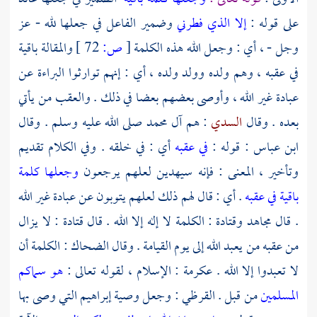
على قوله :
إلا الذي فطرني
وضمير الفاعل في جعلها لله - عز
وجل - ، أي : وجعل الله هذه الكلمة
[
ص:
72 ]
والمقالة باقية
في عقبه ، وهم ولده وولد ولده ، أي : إنهم توارثوا البراءة عن
عبادة غير الله ، وأوصى بعضهم بعضا في ذلك . والعقب من يأتي
بعده . وقال
السدي
: هم
آل
محمد
صلى الله عليه وسلم . وقال
ابن عباس
: قوله :
في عقبه
أي : في خلقه . وفي الكلام تقديم
وتأخير ، المعنى : فإنه سيهدين لعلهم يرجعون
وجعلها كلمة
باقية في عقبه
. أي : قال لهم ذلك لعلهم يتوبون عن عبادة غير الله
. قال
مجاهد
وقتادة
: الكلمة لا إله إلا الله . قال
قتادة
: لا يزال
من عقبه من يعبد الله إلى يوم القيامة . وقال
الضحاك
: الكلمة أن
لا تعبدوا إلا الله .
عكرمة
: الإسلام ، لقوله تعالى :
هو سماكم
المسلمين
من قبل .
القرظي
: وجعل وصية
إبراهيم
التي وصى بها