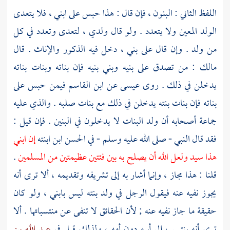
اللفظ الثاني : البنون ، فإن قال : هذا حبس على ابني ، فلا يتعدى
الولد المعين ولا يتعدد . ولو قال ولدي ، لتعدى وتعدد في كل
من ولد . وإن قال على بني ، دخل فيه الذكور والإناث . قال
مالك
: من تصدق على بنيه وبني بنيه فإن بناته وبنات بناته
يدخلن في ذلك . روى
عيسى
عن
ابن القاسم
فيمن حبس على
بناته فإن بنات بنته يدخلن في ذلك مع بنات صلبه . والذي عليه
جماعة أصحابه أن ولد البنات لا يدخلون في البنين . فإن قيل :
فقد قال النبي - صلى الله عليه وسلم - في
الحسن
ابن ابنته
إن ابني
هذا سيد ولعل الله أن يصلح به بين فئتين عظيمتين من المسلمين
.
قلنا : هذا مجاز ، وإنما أشار به إلى تشريفه وتقديمه ، ألا ترى أنه
يجوز نفيه عنه فيقول الرجل في ولد بنته ليس بابني ، ولو كان
حقيقة ما جاز نفيه عنه ; لأن الحقائق لا تنفى عن منتسباتها . ألا
ترى أنه ينتسب إلى أبيه دون أمه ، ولذلك قيل في
عبد الله بن