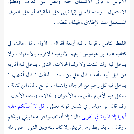
الأبوين ، فوفى الاشتقاق حقه وغفل عن العرف ومطلق
الاستعمال . وهذه المعاني إنما تبنى على الحقيقة أو على العرف
المستعمل عند الإطلاق ، فهذان لفظان .
اللفظ الثامن : قرابة ، فيه أربعة أقوال : الأول : قال
مالك
في
كتاب
محمد بن عبدوس
: إنهم الأقرب فالأقرب بالاجتهاد ، ولا
يدخل فيه ولد البنات ولا ولد الخالات . الثاني : يدخل فيه أقاربه
من قبل أبيه وأمه ، قال
علي بن زياد
. الثالث : قال
أشهب
:
يدخل فيه كل رحم من الرجال والنساء . الرابع : قال
ابن كنانة
:
يدخل فيه الأعمام والعمات والأخوال والخالات وبنات الأخت .
وقد قال
ابن عباس
في تفسير قوله تعالى :
قل لا أسألكم عليه
أجرا إلا المودة في القربى
قال : إلا أن تصلوا قرابة ما بيني وبينكم
. وقال : لم يكن بطن من
قريش
إلا كان بينه وبين النبي - صلى الله