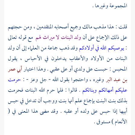
المجموعة وغيرها .
قلت : هذا مذهب
مالك
وجميع أصحابه المتقدمين ، ومن حجتهم
على ذلك الإجماع على أن
ولد البنات لا ميراث لهم
مع قوله تعالى
:
يوصيكم الله في أولادكم
وقد ذهب جماعة من العلماء إلى أن ولد
البنات من الأولاد والأعقاب يدخلون في الأحباس ، يقول
المحبس : حبست على ولدي أو على عقبي . وهذا اختيار
أبي عمر
بن عبد البر
وغيره ، واحتجوا بقول الله - جل وعز - :
حرمت
عليكم أمهاتكم وبناتكم
. قالوا : فلما حرم الله البنات فحرمت
بذلك بنت البنت بإجماع علم أنها بنت ووجب أن تدخل في حبس
أبيها إذا حبس على ولده أو عقبه . وقد مضى هذا المعنى في (
الأنعام ) مستوفى .