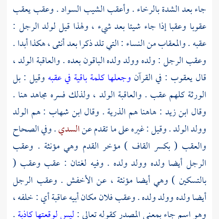
جاء بعد الشدة بالرخاء . وأعقب الشيب السواد . وعقب يعقب
عقوبا وعقبا إذا جاء شيئا بعد شيء ، ولهذا قيل لولد الرجل :
عقبه . والمعقاب من النساء : التي تلد ذكرا بعد أنثى ، هكذا أبدا .
وعقب الرجل : ولده وولد ولده الباقون بعده . والعاقبة الولد ،
قال
يعقوب
: في القرآن
وجعلها كلمة باقية في عقبه
وقيل : بل
الورثة كلهم عقب . والعاقبة الولد ، ولذلك فسره
مجاهد
هنا .
وقال
ابن زيد
: هاهنا هم الذرية . وقال
ابن شهاب
: هم الولد
وولد الولد . وقيل : غيره على ما تقدم عن
السدي
. وفي الصحاح
والعقب ( بكسر القاف ) مؤخر القدم وهي مؤنثة . وعقب
الرجل أيضا ولده وولد ولده . وفيه لغتان : عقب وعقب (
بالتسكين ) وهي أيضا مؤنثة ، عن
الأخفش
. وعقب الرجل
أيضا ولده وولد ولده . وعقب فلان مكان أبيه عاقبة أي : خلفه ،
وهو اسم جاء بمعنى المصدر كقوله تعالى :
ليس لوقعتها كاذبة
.