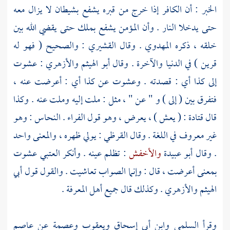
الخبر : أن الكافر إذا خرج من قبره يشفع بشيطان لا يزال معه
حتى يدخلا النار . وأن المؤمن يشفع بملك حتى يقضي الله بين
خلقه ، ذكره
المهدوي
. وقال
القشيري
: والصحيح ( فهو له
قرين ) في الدنيا والآخرة . وقال
أبو الهيثم
والأزهري
: عشوت
إلى كذا أي : قصدته . وعشوت عن كذا أي : أعرضت عنه ،
فتفرق بين ( إلى ) و " عن " ، مثل : ملت إليه وملت عنه . وكذا
قال
قتادة
: ( يعش ) ، يعرض ، وهو قول
الفراء
.
النحاس
: وهو
غير معروف في اللغة . وقال
القرظي
: يولي ظهره ، والمعنى واحد
. وقال
أبو عبيدة
والأخفش
: تظلم عينه . وأنكر
العتبي
عشوت
بمعنى أعرضت ، قال : وإنما الصواب تعاشيت . والقول قول
أبي
الهيثم
والأزهري
. وكذلك قال جميع أهل المعرفة .
وقرأ
السلمي
وابن أبي إسحاق
ويعقوب
وعصمة
عن
عاصم