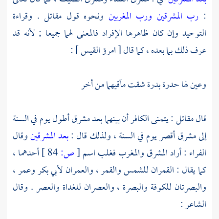
:
رب المشرقين ورب المغربين
ونحوه قول
مقاتل
. وقراءة
التوحيد وإن كان ظاهرها الإفراد فالمعنى لهما جميعا ; لأنه قد
عرف ذلك بما بعده ، كما قال [
امرؤ القيس
] :
وعين لها حدرة بدرة شقت مآقيهما من أخر
قال
مقاتل
: يتمنى الكافر أن بينهما بعد مشرق أطول يوم في السنة
إلى مشرق أقصر يوم في السنة ، ولذلك قال :
بعد المشرقين
وقال
الفراء
: أراد المشرق والمغرب فغلب اسم
[
ص:
84 ]
أحدهما ،
كما يقال : القمران للشمس والقمر ، والعمران
لأبي بكر
وعمر
،
والبصرتان
للكوفة
والبصرة
، والعصران للغداة والعصر . وقال
الشاعر :