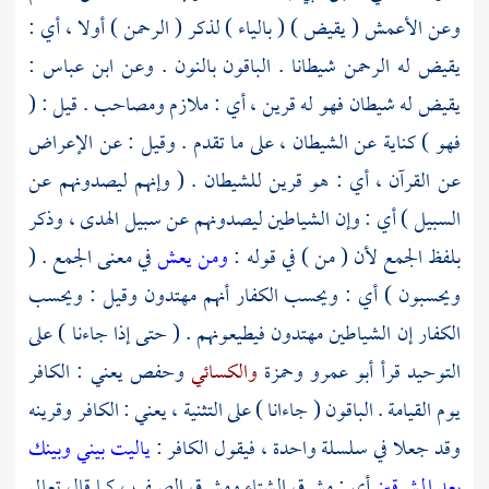
وعن
الأعمش
( يقيض ) ( بالياء ) لذكر ( الرحمن ) أولا ، أي :
يقيض له الرحمن شيطانا . الباقون بالنون . وعن
ابن عباس
:
يقيض له شيطان فهو له قرين ، أي : ملازم ومصاحب . قيل : (
فهو ) كناية عن الشيطان ، على ما تقدم . وقيل : عن الإعراض
عن القرآن ، أي : هو قرين للشيطان . ( وإنهم ليصدونهم عن
السبيل ) أي : وإن الشياطين ليصدونهم عن سبيل الهدى ، وذكر
بلفظ الجمع لأن ( من ) في قوله :
ومن يعش
في معنى الجمع . (
ويحسبون ) أي : ويحسب الكفار أنهم مهتدون وقيل : ويحسب
الكفار إن الشياطين مهتدون فيطيعونهم . ( حتى إذا جاءنا ) على
التوحيد قرأ
أبو عمرو
وحمزة
والكسائي
وحفص
يعني : الكافر
يوم القيامة . الباقون ( جاءانا ) على التثنية ، يعني : الكافر وقرينه
وقد جعلا في سلسلة واحدة ، فيقول الكافر :
ياليت بيني وبينك
بعد المشرقين
أي : مشرق الشتاء ومشرق الصيف ، كما قال تعالى