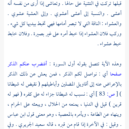
قبلها تركت في التثنية على حالها . وتعاشى إذا أرى من نفسه أنه
أعشى . والنسبة إلى أعشى أعشوي . وإلى العشية عشوي .
والعشواء : الناقة التي لا تبصر أمامها فهي تخبط بيديها كل شيء .
وركب فلان العشواء إذا خبط أمره على غير بصيرة . وفلان خابط
خبط عشواء .
وهذه الآية تتصل بقوله أول السورة :
أفنضرب عنكم الذكر
صفحا
أي : نواصل لكم الذكر ، فمن يعش عن ذلك الذكر
بالإعراض عنه إلى أقاويل المضلين وأباطيلهم ( نقيض له شيطانا
)
[
ص:
83 ]
أي : نسبب له شيطانا جزاء له على كفره ( فهو له
قرين ) قيل في الدنيا ، يمنعه من الحلال ، ويبعثه على الحرام ،
وينهاه عن الطاعة ، ويأمره بالمعصية ، وهو معنى قول
ابن عباس
. وقيل : في الآخرة إذا قام من قبره ، قاله
سعيد الجريري
. وفي