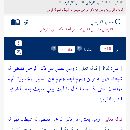
الرئيسية
تفسير القرطبي
سورة الزخرف
تراجم الأعلام
قوله تعالى ومن يعش عن ذكر الرحمن نقيض له شيطانا فهو له قرين
تفسير القرطبي
القرطبي - شمس الدين محمد بن أحمد الأنصاري القرطبي
جزء
صفحة
16
82
[
ص:
82 ]
قوله تعالى :
ومن يعش عن ذكر الرحمن نقيض له
شيطانا فهو له قرين وإنهم ليصدونهم عن السبيل ويحسبون أنهم
مهتدون حتى إذا جاءنا قال يا ليت بيني وبينك بعد المشرقين
فبئس القرين .
قوله تعالى :
ومن يعش عن ذكر الرحمن نقيض له شيطانا فهو له
قرين
وقرأ
ابن عباس
وعكرمة
( ومن يعش ) بفتح الشين ،