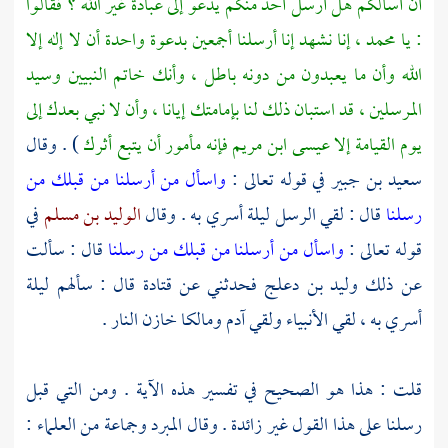
أن أسألكم هل أرسل أحد منكم يدعو إلى عبادة غير الله ؟ فقالوا
: يا
محمد
، إنا نشهد إنا أرسلنا أجمعين بدعوة واحدة أن لا إله إلا
الله وأن ما يعبدون من دونه باطل ، وأنك خاتم النبيين وسيد
المرسلين ، قد استبان ذلك لنا بإمامتك إيانا ، وأن لا نبي بعدك إلى
يوم القيامة إلا
عيسى ابن مريم
فإنه مأمور أن يتبع أثرك
) . وقال
سعيد بن جبير
في قوله تعالى :
واسأل من أرسلنا من قبلك من
رسلنا
قال : لقي الرسل ليلة أسري به . وقال
الوليد بن مسلم
في
قوله تعالى :
واسأل من أرسلنا من قبلك من رسلنا
قال : سألت
عن ذلك
وليد بن دعلج
فحدثني عن
قتادة
قال : سألهم ليلة
أسري به ، لقي الأنبياء ولقي
آدم
ومالكا
خازن النار .
قلت : هذا هو الصحيح في تفسير هذه الآية . ومن التي قبل
رسلنا على هذا القول غير زائدة . وقال
المبرد
وجماعة من العلماء :