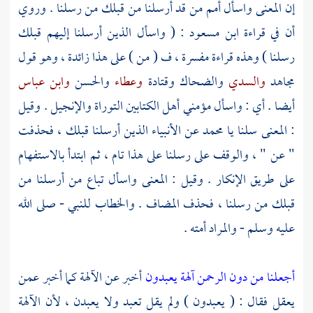
إن المعنى واسأل أمم من قد أرسلنا من قبلك من رسلنا . وروي
أن في قراءة
ابن مسعود
: ( واسأل الذين أرسلنا إليهم قبلك
رسلنا ) وهذه قراءة مفسرة ، ف ( من ) على هذا زائدة ، وهو قول
مجاهد
والسدي
والضحاك
وقتادة
وعطاء
والحسن
وابن عباس
أيضا . أي : واسأل مؤمني أهل الكتابين التوراة والإنجيل . وقيل
: المعنى سلنا يا
محمد
عن الأنبياء الذين أرسلنا قبلك ، فحذفت
" عن " ، والوقف على رسلنا على هذا تام ، ثم ابتدأ بالاستفهام
على طريق الإنكار . وقيل : المعنى واسأل تباع من أرسلنا من
قبلك من رسلنا ، فحذف المضاف . والخطاب للنبي - صلى الله
عليه وسلم - والمراد أمته .
أجعلنا من دون الرحمن آلهة يعبدون
أخبر عن الآلهة كما أخبر عمن
يعقل فقال : ( يعبدون ) ولم يقل تعبد ولا يعبدن ، لأن الآلهة