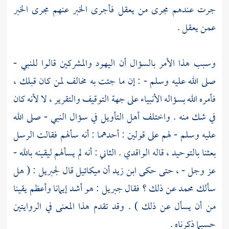
جرت عندهم مجرى من يعقل فأجرى الخبر عنهم مجرى الخبر
عمن يعقل .
وسبب هذا الأمر بالسؤال أن
اليهود
والمشركين قالوا للنبي -
صلى الله عليه وسلم - : إن ما جئت به مخالف لمن كان قبلك ،
فأمره الله بسؤاله الأنبياء على جهة التوقيف والتقرير ، لا لأنه كان
في شك منه . واختلف أهل التأويل في سؤال النبي - صلى الله
عليه وسلم - لهم على قولين : أحدهما : أنه سألهم فقالت الرسل
بعثنا بالتوحيد ، قاله
الواقدي
. الثاني : أنه لم يسألهم ليقينه بالله -
عز وجل - ، حتى حكى
ابن زيد
أن
ميكائيل
قال
لجبريل
: ( هل
سألك
محمد
عن ذلك ؟ فقال
جبريل
: هو أشد إيمانا وأعظم يقينا
من أن يسأل عن ذلك ) . وقد تقدم هذا المعنى في الروايتين
حسبما ذكرناه .