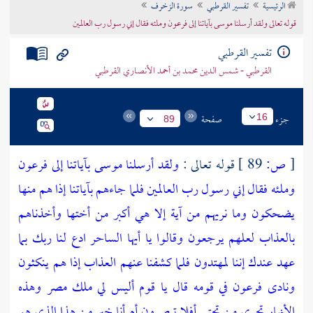
الرئيسية
تفسير القرطبي
سورة الزخرف
تراجم الأعلام
قوله تعالى ولقد أرسلنا موسى بآياتنا إلى فرعون وملئه فقال إني رسول رب العالمين
تفسير القرطبي
القرطبي - شمس الدين محمد بن أحمد الأنصاري القرطبي
جزء
صفحة
16
89
[
ص:
89 ]
قوله تعالى :
ولقد أرسلنا موسى بآياتنا إلى فرعون
وملئه فقال إني رسول رب العالمين فلما جاءهم بآياتنا إذا هم منها
يضحكون وما نريهم من آية إلا هي أكبر من أختها وأخذناهم
بالعذاب لعلهم يرجعون وقالوا يا أيها الساحر ادع لنا ربك بما
عهد عندك إننا لمهتدون فلما كشفنا عنهم العذاب إذا هم ينكثون
ونادى فرعون في قومه قال يا قوم أليس لي ملك مصر وهذه
الأنهار تجري من تحتي أفلا تبصرون أم أنا خير من هذا الذي هو