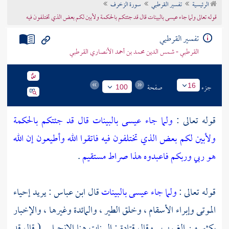
الرئيسية
تفسير القرطبي
سورة الزخرف
تراجم الأعلام
قوله تعالى ولما جاء عيسى بالبينات قال قد جئتكم بالحكمة ولأبين لكم بعض الذي تختلفون فيه
تفسير القرطبي
القرطبي - شمس الدين محمد بن أحمد الأنصاري القرطبي
جزء
صفحة
16
100
قوله تعالى :
ولما جاء عيسى بالبينات قال قد جئتكم بالحكمة
ولأبين لكم بعض الذي تختلفون فيه فاتقوا الله وأطيعون إن الله
هو ربي وربكم فاعبدوه هذا صراط مستقيم
.
قوله تعالى :
ولما جاء عيسى بالبينات
قال
ابن عباس
: يريد إحياء
الموتى وإبراء الأسقام ، وخلق الطير ، والمائدة وغيرها ، والإخبار
بكثير من الغيوب . وقال
قتادة
: البينات هنا الإنجيل . ( قال قد