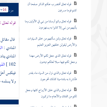
قوله تعالى أفنضرب عنكم الذكر صفحا أن
كنتم قوما مسرفين
جزء
16
قوله تعالى وكم أرسلنا من نبي في الأولين وما
قوله تعالى :
يأتيهم من نبي إلا كانوا به يستهزءون
قوله تعالى ولئن سألتهم من خلق السماوات
قال
مقاتل
والأرض ليقولن خلقهن العزيز العليم
المنادي :
ال
المنادي يناد
قوله تعالى الذي جعل لكم الأرض مهدا
وجعل لكم فيها سبلا لعلكم تهتدون
102 ]
الذي
فينكس أهل ا
قوله تعالى والذي نزل من السماء ماء بقدر
فأنشرنا به بلدة ميتا كذلك تخرجون
ولا يسلمه عن
قوله تعالى والذي خلق الأزواج كلها وجعل
لكم من الفلك والأنعام ما تركبون