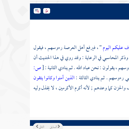
ف عليكم اليوم
" ، فيرفع أهل العرصة رءوسهم ، فيقول
 وذكر
المحاسبي
في الرعاية : وقد روي في هذا الحديث أن
سهم ، يقولون : نحن عباد الله . ثم ينادي الثانية :
[
ص:
رءوسهم . ثم ينادي الثالثة :
الذين آمنوا وكانوا يتقون
الحزن كما وعدهم ; لأنه أكرم الأكرمين ، لا يخذل وليه
السابق
التالي