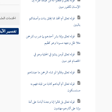
قوله تعالى وجعلوا له من عباده جزءا إن
الإنسان لكفور مبين
قوله تعالى أم اتخذ مما يخلق بنات وأصفاكم
الخدمات العلم
بالبنين
تفسير الآية
قوله تعالى وإذا بشر أحدهم بما ضرب للرحمن
مثلا ظل وجهه مسودا وهو كظيم
قوله تعالى أومن ينشؤ في الحلية وهو في
الخصام غير مبين
قوله تعالى وقالوا لو شاء الرحمن ما عبدناهم
قوله تعالى أم آتيناهم كتابا من قبله فهم به
مستمسكون
قوله تعالى بل قالوا إنا وجدنا آباءنا على أمة
وإنا على آثارهم مهتدون