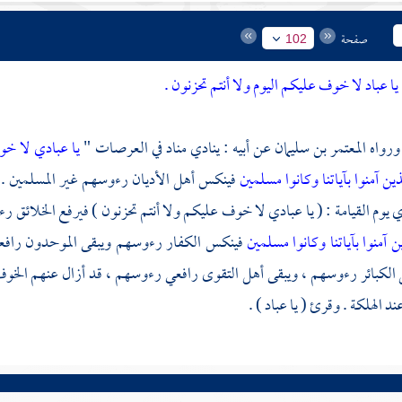
صفحة
102
يا عباد لا خوف عليكم اليوم ولا أنتم تحزنون .
ورواه
المعتمر بن سليمان
عن أبيه : ينادي مناد في العرصات "
يا عبادي لا خو
ذين آمنوا بآياتنا وكانوا مسلمين
فينكس أهل الأديان رءوسهم غير المسلمين .
ي يوم القيامة : ( يا عبادي لا خوف عليكم ولا أنتم تحزنون ) فيرفع الخلائق رءو
ن آمنوا بآياتنا وكانوا مسلمين
فينكس الكفار رءوسهم ويبقى الموحدون رافعي 
لكبائر رءوسهم ، ويبقى أهل التقوى رافعي رءوسهم ، قد أزال عنهم الخوف و
د الهلكة . وقرئ ( يا عباد ) .