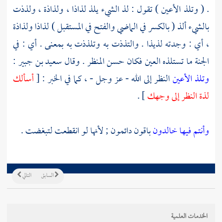
. ( وتلذ الأعين ) تقول : لذ الشيء يلذ لذاذا ، ولذاذة ، ولذذت
بالشيء ألذ ( بالكسر في الماضي والفتح في المستقبل ) لذاذا ولذاذة
، أي : وجدته لذيذا . والتذذت به وتلذذت به بمعنى . أي : في
الجنة ما تستلذه العين فكان حسن المنظر . وقال
سعيد بن جبير
:
وتلذ الأعين
النظر إلى الله - عز وجل - ، كما في الخبر : [
أسألك
لذة النظر إلى وجهك
] .
وأنتم فيها خالدون
باقون دائمون ; لأنها لو انقطعت لتبغضت .
السابق
التالي
الخدمات العلمية