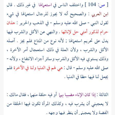
[
ص:
104 ]
واختلف الناس في
استعمالها
في غير ذلك . قال
ابن العربي
: والصحيح أنه لا يجوز للرجال استعمالها في شيء
لقول النبي - صلى الله عليه وسلم - في الذهب والحرير :
هذان
حرام لذكور أمتي حل لإناثها
. والنهي عن الأكل والشرب فيها
يدل على تحريم استعمالها ; لأنه نوع من المتاع فلم يجز . أصله
الأكل والشرب ، ولأن العلة في ذلك استعجال أمر الآخرة ،
وذلك يستوي فيه الأكل والشرب وسائر أجزاء الانتفاع ، ولأنه -
صلى الله عليه وسلم - قال :
هي لهم في الدنيا ولنا في الآخرة
فلم
يجعل لنا فيها حظا في الدنيا .
الثالثة :
إذا كان الإناء مضببا بهما
أو فيه حلقة منهما ، فقال
مالك
:
لا يعجبني أن يشرب فيه ، وكذلك المرآة تكون فيها الحلقة من
الفضة ولا يعجبني أن ينظر فيها وجهه .