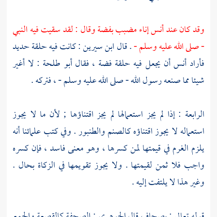
وقد كان عند
أنس
إناء مضبب بفضة وقال : لقد سقيت فيه النبي
- صلى الله عليه وسلم -
. قال
ابن سيرين
: كانت فيه حلقة حديد
فأراد
أنس
أن يجعل فيه حلقة فضة ، فقال
أبو طلحة
: لا أغير
شيئا مما صنعه رسول الله - صلى الله عليه وسلم - ، فتركه .
الرابعة : إذا لم يجز استعمالها لم يجز اقتناؤها ; لأن ما لا يجوز
استعماله لا يجوز اقتناؤه كالصنم والطنبور . وفي كتب علمائنا أنه
يلزم الغرم في قيمتها لمن كسرها ، وهو معنى فاسد ، فإن كسره
واجب فلا ثمن لقيمتها . ولا يجوز تقويمها في الزكاة بحال .
وغير هذا لا يلتفت إليه .
قوله تعالى : بصحاف قال
الجوهري
: الصحفة كالقصعة والجمع