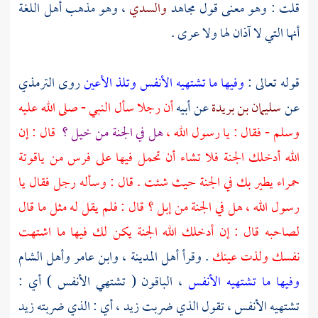
قلت : وهو معنى قول
مجاهد
والسدي
، وهو مذهب أهل اللغة
أنها التي لا آذان لها ولا عرى .
قوله تعالى :
وفيها ما تشتهيه الأنفس وتلذ الأعين
روى
الترمذي
عن
سليمان بن بريدة
عن أبيه
أن رجلا سأل النبي - صلى الله عليه
وسلم - فقال : يا رسول الله ،
هل في الجنة من خيل ؟
قال : إن
الله أدخلك الجنة فلا تشاء أن تحمل فيها على فرس من ياقوتة
حمراء يطير بك في الجنة حيث شئت . قال : وسأله رجل فقال يا
رسول الله ، هل في الجنة من إبل ؟ قال : فلم يقل له مثل ما قال
لصاحبه قال : إن أدخلك الله الجنة يكن لك فيها ما اشتهت
نفسك ولذت عينك
. وقرأ
أهل
المدينة
،
وابن عامر
وأهل
الشام
وفيها ما تشتهيه الأنفس
، الباقون ( تشتهي الأنفس ) أي :
تشتهيه الأنفس ، تقول الذي ضربت زيد ، أي : الذي ضربته زيد