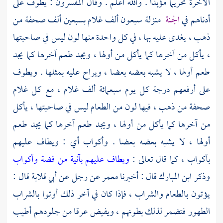
الآخرة تحريما مؤبدا . والله أعلم . وقال المفسرون : يطوف على
أدناهم في
الجنة
منزلة سبعون ألف غلام بسبعين ألف صحفة من
ذهب ، يغدى عليه بها ، في كل واحدة منها لون ليس في صاحبتها
، يأكل من آخرها كما يأكل من أولها ، ويجد طعم آخرها كما يجد
طعم أولها ، لا يشبه بعضه بعضا ، ويراح عليه بمثلها . ويطوف
على أرفعهم درجة كل يوم سبعمائة ألف غلام ، مع كل غلام
صحفة من ذهب ، فيها لون من الطعام ليس في صاحبتها ، يأكل
من آخرها كما يأكل من أولها ، ويجد طعم آخرها كما يجد طعم
أولها ، لا يشبه بعضه بعضا . وأكواب أي : ويطاف عليهم
بأكواب ، كما قال تعالى :
ويطاف عليهم بآنية من فضة وأكواب
وذكر
ابن المبارك
قال : أخبرنا
معمر
عن رجل عن
أبي قلابة
قال :
يؤتون بالطعام والشراب ، فإذا كان في آخر ذلك أوتوا بالشراب
الطهور فتضمر لذلك بطونهم ، ويفيض عرقا من جلودهم أطيب