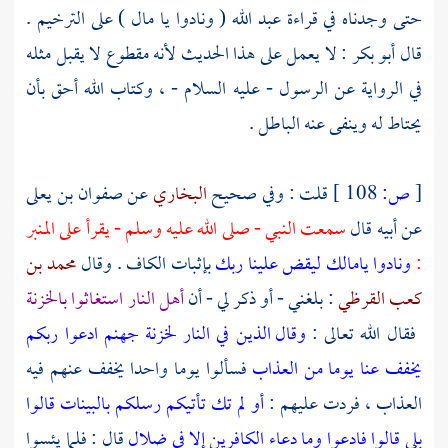
حتى وجدناه في قراءة
عبد الله
( ونادوا يا مال ) على الترخيم .
قال
أبو بكر
: لا يعمل على هذا الحديث لأنه مقطوع لا يقبل مثله
في الرواية عن الرسول - عليه السلام - ، وكتاب الله أحق بأن
يحتاط له وينفى عنه الباطل .
[
ص:
108 ]
قلت : وفي صحيح
البخاري
عن
صفوان بن يعلى
عن أبيه قال
سمعت النبي - صلى الله عليه وسلم - يقرأ على المنبر
:
ونادوا يامالك ليقض علينا ربك
بإثبات الكاف . وقال
محمد بن
كعب القرظي
: بلغني - أو ذكر لي - أن
أهل النار استغاثوا بالخزنة
فقال الله تعالى :
وقال الذين في النار لخزنة جهنم ادعوا ربكم
يخفف عنا يوما من العذاب
فسألوا يوما واحدا يخفف عنهم فيه
العذاب ، فردت عليهم :
أو لم تك تأتيكم رسلكم بالبينات قالوا
بلى قالوا فادعوا وما دعاء الكافرين إلا في ضلال
قال : فلما يئسوا