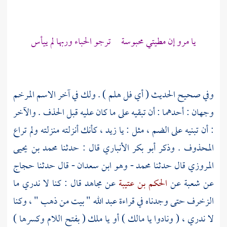
يا مرو إن مطيتي محبوسة ترجو الحباء وربها لم ييأس
وفي صحيح الحديث ( أي فل هلم ) . ولك في آخر الاسم المرخم
وجهان : أحدهما : أن تبقيه على ما كان عليه قبل الحذف . والآخر
: أن تبنيه على الضم ، مثل : يا زيد ، كأنك أنزلته منزلته ولم تراع
المحذوف . وذكر
أبو بكر الأنباري
قال : حدثنا
محمد بن يحيى
المروزي
قال حدثنا
محمد - وهو ابن سعدان
- قال حدثنا
حجاج
عن
شعبة
عن
الحكم بن عتيبة
عن
مجاهد
قال : كنا لا ندري ما
الزخرف حتى وجدناه في قراءة
عبد الله
" بيت من ذهب " ، وكنا
لا ندري ، ( ونادوا يا مالك ) أو يا ملك ( بفتح اللام وكسرها )