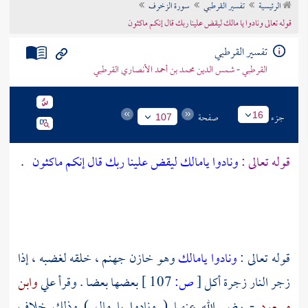
الرئيسية
تفسير القرطبي
سورة الزخرف
تراجم الأعلام
قوله تعالى ونادوا يا مالك ليقض علينا ربك قال إنكم ماكثون
تفسير القرطبي
القرطبي - شمس الدين محمد بن أحمد الأنصاري القرطبي
جزء
صفحة
16
107
قوله تعالى :
ونادوا يامالك ليقض علينا ربك قال إنكم ماكثون
.
قوله تعالى :
ونادوا يامالك
وهو خازن جهنم ، خلقه لغضبه ، إذا
زجر النار زجرة أكل
[
ص:
107 ]
بعضها بعضا . وقرأ
علي
وابن
مسعود
- رضي الله عنهما ( ونادوا يا مال ) وذلك خلاف