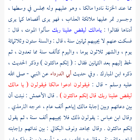
مما عند الخزنة نادوا
مالكا ،
وهو عليهم وله مجلس في وسطها ،
وجسور تمر عليها ملائكة العذاب ، فهو يرى أقصاها كما يرى
أدناها فقالوا :
يامالك ليقض علينا ربك
سألوا الموت ، قال :
فسكت عنهم لا يجيبهم ثمانين سنة ، قال : والسنة ستون وثلاثمائة
يوم ، والشهر ثلاثون يوما ، واليوم كألف سنة مما تعدون ، ثم
لحظ إليهم بعد الثمانين فقال : ( إنكم ماكثون ) وذكر الحديث ،
ذكره
ابن المبارك
. وفي حديث
أبي الدرداء
عن النبي - صلى الله
عليه وسلم - قال :
فيقولون ادعوا
مالكا
فيقولون ( يا مالك
ليقض علينا ربك قال إنكم ماكثون )
. قال
الأعمش
: نبئت أن
بين دعائهم وبين إجابة
مالك
إياهم ألف عام ، خرجه
الترمذي
.
وقال
ابن عباس
: يقولون ذلك فلا يجيبهم ألف سنة ، ثم يقول
إنكم ماكثون . وقال
مجاهد
ونوف البكالي
: بين ندائهم وإجابته
إياهم مائة سنة . وقال
عبد الله بن عمرو
: أربعون سنة ، ذكره
ابن