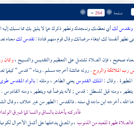
صفحة
264
ونقدس لك
أي نعظمك ونمجدك ونطهر ذكرك عما لا يليق بك مما نسبك إليه ا
عنى نطهر أنفسنا لك ابتغاء مرضاتك وقال قوم منهم قتادة :
نقدس لك
معناه نصل
عناه صحيح ، فإن الصلاة تشتمل على التعظيم والتقديس والتسبيح ،
وكان رس
 رب الملائكة والروح
. روته
عائشة
أخرجه
مسلم
. وبناء " قدس " كيفما تص
المطهرة . وقال :
الملك القدوس
يعني الطاهر ، ومثله :
بالواد المقدس طوى
تطهر ، ومنه قيل للسطل : قدس ; لأنه يتوضأ فيه ويتطهر ، ومنه القادوس . 
ها الله ، أخرجه
ابن ماجه
في سننه . فالقدس : الطهر من غير خلاف ، وقال الشا
فأدركنه يأخذن بالساق والنسا كما شبرق الولد
فالصلاة طهرة للعبد من الذنوب
، والمصلي يدخلها على أكمل الأحوال لكونها أ