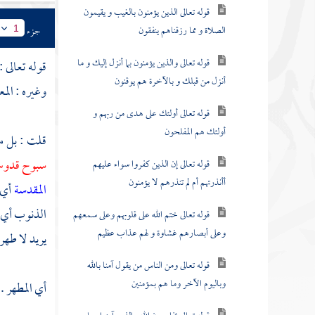
قوله تعالى الذين يؤمنون بالغيب و يقيمون
الصلاة و مما رزقناهم ينفقون
جزء
1
قوله تعالى والذين يؤمنون بما أنزل إليك و ما
قوله تعالى :
أنزل من قبلك و بالآخرة هم يوقنون
وغيره : الم
قوله تعالى أولئك على هدى من ربهم و
أولئك هم المفلحون
قلت : بل م
سبوح قدوس
قوله تعالى إن الذين كفروا سواء عليهم
أأنذرتهم أم لم تنذرهم لا يؤمنون
المقدسة
أي 
الذنوب أي ي
قوله تعالى ختم الله على قلوبهم وعلى سمعهم
وعلى أبصارهم غشاوة و لهم عذاب عظيم
يريد لا طهر
قوله تعالى ومن الناس من يقول آمنا بالله
وباليوم الآخر وما هم بمؤمنين
أي المطهر .