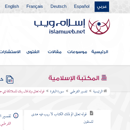
باب ما جاء من الحجة في الرد على
عربي
Español
Deutsch
Français
English
من طعن في القرآن وخالف مصحف
عثمان بالزيادة والنقصان
القول في الاستعاذة
الرئيسية
موسوعات
مقالات
الفتوى
الاستشارات
بسم الله الرحمن الرحيم
سورة الفاتحة
المكتبة الإسلامية
كتب
سورة البقرة
الرئيسية
تفسير القرطبي
سورة البقرة
قوله تعالى وإذ قال ربك للملائكة إني
الكلام في نزولها وفضلها وما جاء فيها
قوله تعالى الم ذلك الكتاب لا ريب فيه هدى
تفسير ا
للمتقين
القرطبي 