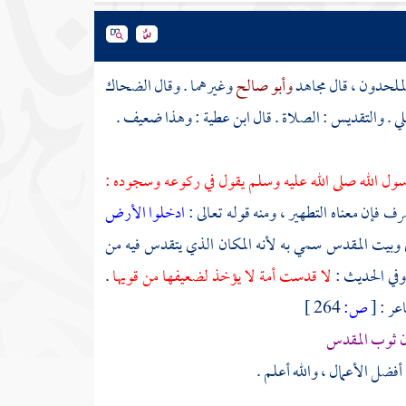
لملحدون ، قال
مجاهد
وأبو صالح
وغيرهما . وقال
الضحاك
ي . والتقديس : الصلاة . قال
ابن عطية
: وهذا ضعيف .
ول الله صلى الله عليه وسلم يقول في ركوعه وسجوده :
رف فإن معناه التطهير ، ومنه قوله تعالى :
ادخلوا الأرض
وبيت المقدس سمي به لأنه المكان الذي يتقدس فيه من
وفي الحديث :
لا قدست أمة لا يؤخذ لضعيفها من قويها
.
عر :
[
ص:
264 ]
ان ثوب المقدس
فضل الأعمال ، والله أعلم .