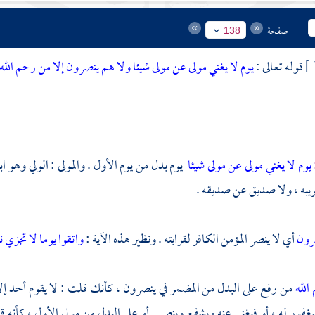
صفحة
138
قوله تعالى :
يوم لا يغني مولى عن مولى شيئا ولا هم ينصرون إلا من رحم الله 
يوم لا يغني مولى عن مولى شيئا
يوم بدل من يوم الأول . والمولى : الولي وهو ا
يبه ، ولا صديق عن صديقه .
رون
أي لا ينصر المؤمن الكافر لقرابته . ونظير هذه الآية :
واتقوا يوما لا تجزي
الله
من رفع على البدل من المضمر في ينصرون ، كأنك قلت : لا يقوم أحد إلا ف
غفور له ، أو فيغني عنه ويشفع وينصر . أو على البدل من مولى الأول ، كأنه ق