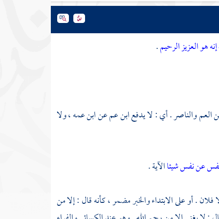
إنه هو العزيز الرحيم
.
بن العم والناصر . أي : لا يدفع ابن عم عن ابن عمه ، ولا
 نفس عن نفس شيئا
الآية .
لان . أو على الابتداء والخبر مضمر ، كأنه قال : إلا من
ال : لا يغني إلا من رحم الله . وهو عند
الكسائي
والفراء