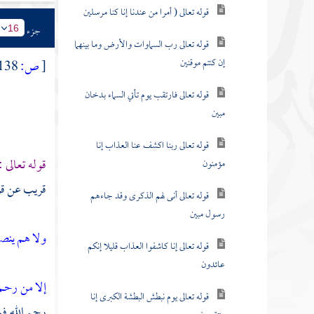
قوله تعالى ( أمرا من عندنا إنا كنا مرسلين
جزء
16
قوله تعالى رب السماوات والأرض وما بينهما
إن كنتم موقنين
[
ص:
138 ]
قوله تعالى فارتقب يوم تأتي السماء بدخان
مبين
قوله تعالى ربنا اكشف عنا العذاب إنا
قوله تعالى :
مؤمنون
قريب عن قر
قوله تعالى أنى لهم الذكرى وقد جاءهم
رسول مبين
ولا هم ينص
قوله تعالى إنا كاشفوا العذاب قليلا إنكم
عائدون
إلا من رحم 
قوله تعالى يوم نبطش البطشة الكبرى إنا
رحم الله فم