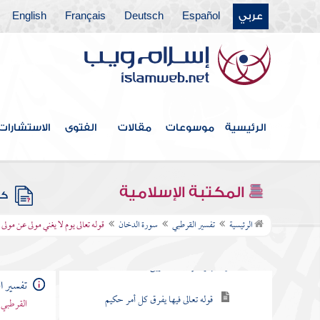
عربي
Español
Deutsch
Français
English
سورة ص
سورة الزمر
سورة غافر
سورة فصلت
الرئيسية
موسوعات
مقالات
الفتوى
الاستشارات
سورة الشورى
سورة الزخرف
المكتبة الإسلامية
كتب
سورة الدخان
الرئيسية
تفسير القرطبي
سورة الدخان
قوله تعالى يوم لا يغني مولى عن مولى
قوله تعالى حم والكتاب المبين إنا أنزلناه في
ليلة مباركة إنا كنا منذرين
تفسير ا
قوله تعالى فيها يفرق كل أمر حكيم
القرطبي 