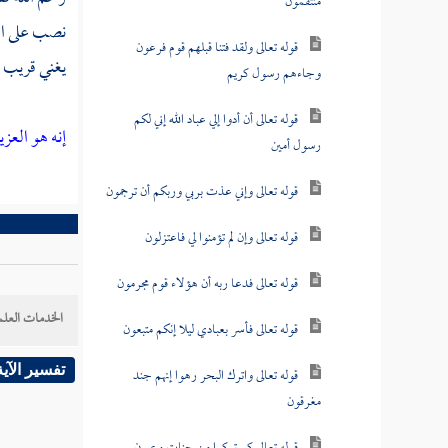
منتقمون
نصب على الا
قوله تعالى ولقد فتنا قبلهم قوم فرعون
يغني قريب ع
وجاءهم رسول كريم
قوله تعالى أن أدوا إلي عباد الله إني لكم
إنه هو العزي
رسول أمين
قوله تعالى وإني عذت بربي وربكم أن ترجمون
قوله تعالى وإن لم تؤمنوا لي فاعتزلون
قوله تعالى فدعا ربه أن هؤلاء قوم مجرمون
الخدمات العلم
قوله تعالى فأسر بعبادي ليلا إنكم متبعون
تفسير الآية
قوله تعالى واترك البحر رهوا إنهم جند
مغرقون