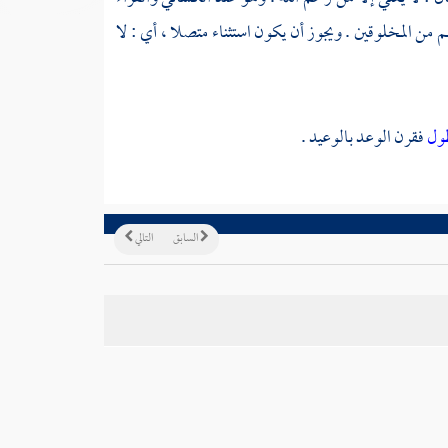
م من المخلوقين . ويجوز أن يكون استثناء متصلا ، أي : لا
طول
فقرن الوعد بالوعيد .
السابق
التالي