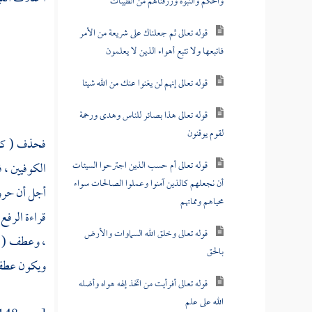
والحكم والنبوة ورزقناهم من الطيبات
قوله تعالى ثم جعلناك على شريعة من الأمر
فاتبعها ولا تتبع أهواء الذين لا يعلمون
قوله تعالى إنهم لن يغنوا عنك من الله شيئا
قوله تعالى هذا بصائر للناس وهدى ورحمة
لقوم يوقنون
فحذف ( كل 
قوله تعالى أم حسب الذين اجترحوا السيئات
الكوفيين ،
أن نجعلهم كالذين آمنوا وعملوا الصالحات سواء
أجل أن حروف
محياهم ومماتهم
قراءة الرفع
قوله تعالى وخلق الله السماوات والأرض
، وعطف ( آي
بالحق
ويكون عطف 
قوله تعالى أفرأيت من اتخذ إلهه هواه وأضله
الله على علم