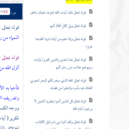
قوله تعالى تلك آيات الله نتلوها عليك بالحق
جزء
16
قوله تعالى ويل لكل أفاك أثيم
قوله تعالى 
السماء من ر
قوله تعالى وإذا علم من آياتنا شيئا اتخذها
هزوا
قوله تعالى 
قوله تعالى هذا هدى والذين كفروا بآيات
أنزل الله م
ربهم لهم عذاب من رجز أليم
قوله تعالى الله الذي سخر لكم البحر لتجري
فأحيا به ا
الفلك فيه بأمره ولتبتغوا من فضله
وتصريف ال
قوله تعالى قل للذين آمنوا يغفروا للذين لا
ووجه الكسر 
يرجون أيام الله
تكرير ( آيا
قوله تعالى ولقد آتينا بني إسرائيل الكتاب
اختلاف اللي