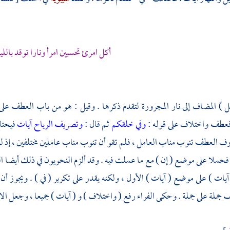
أكل امرئ تحسبين امرأ ونارا توقد بالليل
) المضاف إلى نار المجرورة لتقدم ذكرها . وقيل : هو من باب العطف على ع
 فعطف واختلاف على قوله :
وفي خلقكم
ثم قال :
وتصريف الرياح آيات
فيحتا
 العطف تنوب مناب العامل ، فلم تقو أن تنوب مناب عاملين مختلفين ، إذ لو
 فحملا على موضع ( إن ) مع ما عملت فيه . وقد ألزم النحويون في ذلك أيضا
ات ) على موضع ( آيات ) الأول ، ولكنه يقدر على تكرير ( في ) . ويجوز أن يرف
جملة على جملة . وحكى
الفراء
رفع ( واختلاف ) و ( آيات ) جميعا ، وجعل ال