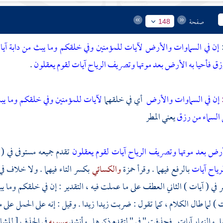
صفحة
148
:
إن في السماوات والأرض لآيات للمؤمنين وفي خلقكم وما يبث من دابة آيات 
زق فأحيا به الأرض بعد موتها وتصريف الرياح آيات لقوم يعقلون
.
:
إن في السماوات والأرض
أي في خلقهما
لآيات للمؤمنين وفي خلقكم وما يبث
ن السماء من رزق
يعني المطر
لأرض بعد موتها وتصريف الرياح آيات لقوم يعقلون
تقدم جميعه مستوفى في ( 
رياح آيات
بالرفع فيهما . وقرأ
حمزة
والكسائي
بكسر التاء فيهما . ولا خلاف ف
في ( آيات ) الثاني العطف على ما عملت فيه ، التقدير : إن في خلقكم وما يب
ت ) لما طال الكلام ، كما تقول : ضربت زيدا زيدا . وقيل : إنه على الحمل على م
ل والنهار آيات . فحذفت " في " لتقدم ذكرها . وأنشد
سيبويه
في الحذف [ للشا