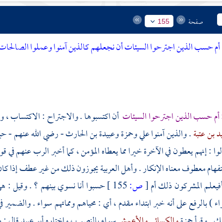
صفحة
155
أم حسب الذين اجترحوا السيئات أن نجعلهم كالذين آمنوا وعملوا الصالحات 
: أم حسب الذين اجترحوا السيئات
أن اكتسبوها . والاجتراح : الاكتساب ، وم
د بن عتبة
. والذين آمنوا
علي
وحمزة
وعبيدة بن الحارث
- رضي الله عنهم - حين
وا : إنهم يعطون في الآخرة خيرا مما يعطاه المؤمن ، كما أخبر الرب عنهم في قو
ام معطوف معناه الإنكار . وأهل العربية يجوزون ذلك من غير عطف إذا كان م
 أفيعلم المشركون ذلك أم
[
ص:
155 ]
حسبوا أنا نسوي بينهم ؟ . وقيل : هي 
اء ) بالرفع على أنه خبر ابتداء مقدم ، أي : محياهم ومماتهم سواء . والضمير في
ك . وقرأ
حمزة
والكسائي
والأعمش
سواء بالنصب ، واختاره
أبو عبيد
قال : 