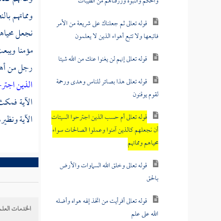
والحكم والنبوة ورزقناهم من الطيبات
ومماتهم بال
قوله تعالى ثم جعلناك على شريعة من الأمر
نجعل محياهم 
فاتبعها ولا تتبع أهواء الذين لا يعلمون
مؤمنا ويبعث
قوله تعالى إنهم لن يغنوا عنك من الله شيئا
رجل من
أه
قوله تعالى هذا بصائر للناس وهدى ورحمة
الذين اجتر
لقوم يوقنون
الآية فمكث 
قوله تعالى أم حسب الذين اجترحوا السيئات
الآية ونظير
أن نجعلهم كالذين آمنوا وعملوا الصالحات سواء
محياهم ومماتهم
قوله تعالى وخلق الله السماوات والأرض
بالحق
قوله تعالى أفرأيت من اتخذ إلهه هواه وأضله
الخدمات العلم
الله على علم