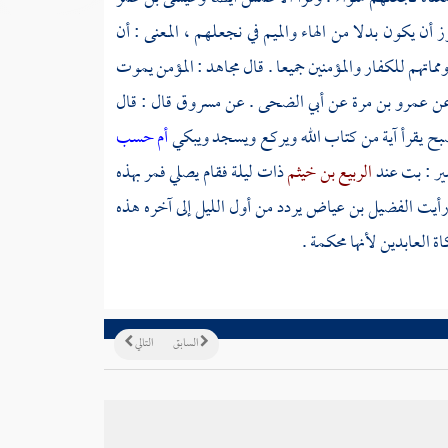
أن يكون بدلا من الهاء والميم في نجعلهم ، المعنى : أن
ماتهم للكفار والمؤمنين جميعا . قال
مجاهد
: المؤمن يموت
ن
عمرو بن مرة
عن
أبي الضحى
. عن
مسروق
قال : قال
بح يقرأ آية من كتاب الله ويركع ويسجد ويبكي
أم حسب
ير
: بت عند
الربيع بن خيثم
ذات ليلة فقام يصلي فمر بهذه
 رأيت
الفضيل بن عياض
يردد من أول الليل إلى آخره هذه
 العابدين لأنها محكمة .
السابق
التالي