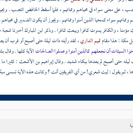
نصب ، على معنى سواء في محياهم ومماتهم ، فلما أسقط الخافض انتصب . ويجوز 
ومماتهم سواء كمحيا الذين آمنوا ومماتهم . ويجوز أن يكون الضمير في محياهم وم
 مؤمنا ، والكافر يموت كافرا ويبعث كافرا . وذكر
ابن المبارك
أخبرنا
شعبة
ع
ل
مكة
: هذا مقام
تميم الداري
، لقد رأيته ذات ليلة حتى أصبح أو قرب أن يص
حوا السيئات أن نجعلهم كالذين آمنوا وعملوا الصالحات
الآية كلها . وقال
بش
ليله حتى أصبح لم يعدها ببكاء شديد . وقال
إبراهيم بن الأشعث
: كثيرا ما
ها ، ثم يقول : ليت شعري! من أي الفريقين أنت ؟ وكانت هذه الآية تسمى مبكاة
ية