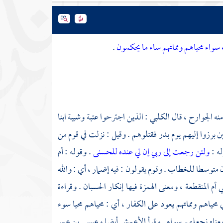
سواء محياهم ومماتهم ساء ما يحكمون
.
نه الجوارح ، قال
الكلبي
: الذين اجترحوا
عتبة
وشيبة ابنا
 برزوا إليهم يوم
بدر
فقتلوهم . وقيل : نزلت في قوم من
له :
ولئن رجعت إلى ربي إن لي عنده للحسنى
. وقوله : أم
توسطا للخطاب . وقوم يقولون : فيه إضمار ، أي : والله
أم المنقطعة ، ومعنى الهمزة فيها إنكار الحسبان . وقراءة
 محياهم ومماتهم يعود على الكفار ، أي : محياهم محيا سوء
معناه نجعلهم سواء . وقرأ
الأعمش
أيضا
وعيسى بن عمر