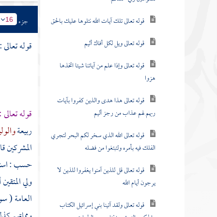
قوله تعالى تلك آيات الله نتلوها عليك بالحق
جزء
16
قوله تعالى ويل لكل أفاك أثيم
قوله تعالى :
قوله تعالى وإذا علم من آياتنا شيئا اتخذها
هزوا
قوله تعالى هذا هدى والذين كفروا بآيات
قوله تعالى 
ربهم لهم عذاب من رجز أليم
ربيعة
والولي
قوله تعالى الله الذي سخر لكم البحر لتجري
المشركين قال
الفلك فيه بأمره ولتبتغوا من فضله
حسب : استفه
قوله تعالى قل للذين آمنوا يغفروا للذين لا
ولي المتقين
يرجون أيام الله
العامة ( سو
قوله تعالى ولقد آتينا بني إسرائيل الكتاب
ومماتهم كذل