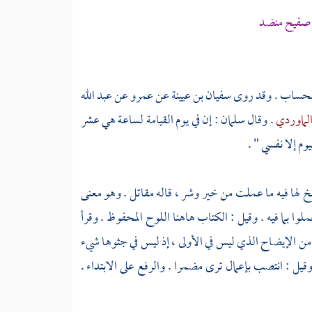
 صفيح منضد
ا للحساب . وقد روى
سفيان بن عيينة
عن
عمرو
عن
عبد الله
لماوردي
. وقال
سلمان
: إن في يوم القيامة لساعة هي عشر
وم إلا نفسي " .
نسخ لها فيه ما عملت من خير وشر ، قاله
مقاتل
. وهو معنى
عملوا بما فيه . وقيل : الكتاب هاهنا اللوح المحفوظ . وقرأ
ية من الإيضاح الذي ليس في الأولى ، إذ ليس في جثوها شيء
وقيل : انتصب بإعمال ترى مضمرا . والرفع على الابتداء .