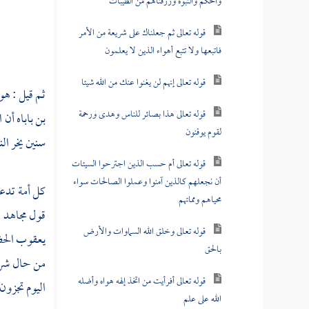
والحكم والنبوة ورزقناهم من الطيبات
قوله تعالى ثم جعلناك على شريعة من الأمر
فاتبعها ولا تتبع أهواء الذين لا يعلمون
قوله تعالى إنهم لن يغنوا عنك من الله شيئا
ثم قيل : هو
قوله تعالى هذا بصائر للناس وهدى ورحمة
بن باباه
أن ا
لقوم يوقنون
سنين يخر ال
قوله تعالى أم حسب الذين اجترحوا السيئات
أن نجعلهم كالذين آمنوا وعملوا الصالحات سواء
كل أمة تدعى
محياهم ومماتهم
قول
مجاهد
.
قوله تعالى وخلق الله السماوات والأرض
يعقوب الح
بالحق
من حال شرح 
قوله تعالى أفرأيت من اتخذ إلهه هواه وأضله
اليوم تجزون
الله على علم