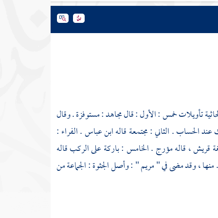
جاثية تأويلات خمس : الأول : قال
مجاهد
: مستوفزة . وقال
 عند الحساب . الثاني : مجتمعة قاله
ابن عباس
.
الفراء
:
غة
قريش
، قاله
مؤرج
. الخامس : باركة على الركب قاله
 منها ، وقد مضى في " مريم " : وأصل الجثوة : الجماعة من