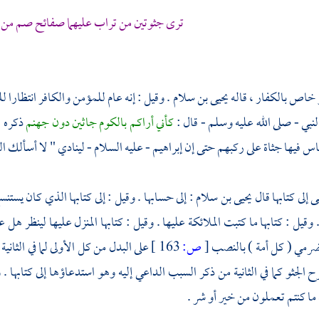
ترى جثوتين من تراب عليهما صفائح صم من
 خاص بالكفار ، قاله
يحيى بن سلام
. وقيل : إنه عام للمؤمن والكافر انتظار
لنبي - صلى الله عليه وسلم - قال :
كأني أراكم بالكوم جاثين دون جهنم
ذكره
ا
ناس فيها جثاة على ركبهم حتى إن
إبراهيم
- عليه السلام - لينادي " لا أسألك الي
 إلى كتابها قال
يحيى بن سلام
: إلى حسابها . وقيل : إلى كتابها الذي كان يست
 وقيل : كتابها ما كتبت الملائكة عليها . وقيل : كتابها المنزل عليها لينظر هل 
ضرمي
( كل أمة ) بالنصب
[
ص:
163 ]
على البدل من كل الأولى لما في الثان
الجثو كما في الثانية من ذكر السبب الداعي إليه وهو استدعاؤها إلى كتابها . 
 ما كنتم تعملون من خير أو شر .