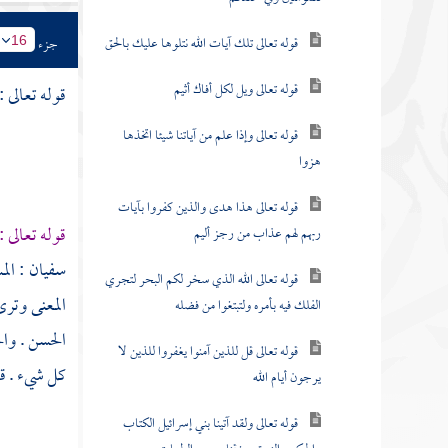
قوله تعالى تلك آيات الله نتلوها عليك بالحق
جزء
16
قوله تعالى ويل لكل أفاك أثيم
قوله تعالى :
قوله تعالى وإذا علم من آياتنا شيئا اتخذها
هزوا
قوله تعالى هذا هدى والذين كفروا بآيات
قوله تعالى :
ربهم لهم عذاب من رجز أليم
سفيان
: ال
قوله تعالى الله الذي سخر لكم البحر لتجري
المعنى وترى
الفلك فيه بأمره ولتبتغوا من فضله
الحسن
. وال
قوله تعالى قل للذين آمنوا يغفروا للذين لا
كل شيء . ق
يرجون أيام الله
قوله تعالى ولقد آتينا بني إسرائيل الكتاب