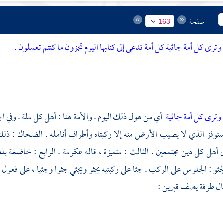
صفحة
163
وترى كل أمة جاثية كل أمة تدعى إلى كتابها اليوم تجزون ما كنتم تعملون .
وترى كل أمة جاثية
أي من هول ذلك اليوم . والأمة هنا : أهل كل ملة . وفي ال
مستوفز الذي لا يصيب الأرض منه إلا ركبتاه وأطراف أنامله .
الضحاك
: ذلك
 أهل كل دين مجتمعين . الثالث : متميزة ، قاله
عكرمة
. الرابع : خاضعة بل
جثو : الجلوس على الركب . جثا على ركبتيه يجثو ويجثي جثوا وجثيا ، على فعول .
ال
طرفة
يصف قبرين :