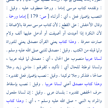
: وتقدمه كتاب
موسى
إماما . ورحمة معطوف عليه . وقيل :
انتصب بإضمار فعل ، أي : أنزلناه
[
ص:
179 ]
إماما ورحمة
.
وقال
الأخفش
: على القطع ; لأن كتاب
موسى
معرفة بالإضافة ;
لأن النكرة إذا أعيدت أو أضيفت أو أدخل عليها ألف ولام
صارت معرفة .
وهذا كتاب
يعني القرآن مصدق يعني للتوراة
ولما قبله من الكتب . وقيل : مصدق للنبي صلى الله عليه وسلم .
لسانا عربيا
منصوب على الحال ، أي : مصدق لما قبله عربيا ،
ولسانا توطئة للحال أي : تأكيد ، كقولهم : جاءني زيد رجلا
صالحا ، فتذكر رجلا توكيدا . وقيل : نصب بإضمار فعل تقديره :
وهذا كتاب مصدق
أعني
لسانا عربيا
. وقيل : نصب بإسقاط
حرف الخفض تقديره : بلسان عربي . وقيل : إن لسانا مفعول
والمراد به النبي - صلى الله عليه وسلم - ، أي :
وهذا كتاب