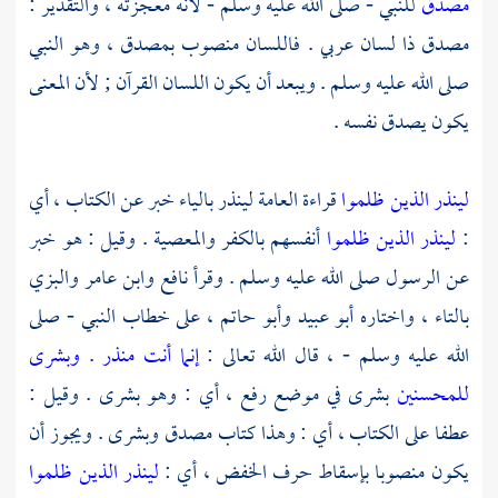
مصدق
للنبي - صلى الله عليه وسلم - لأنه معجزته ، والتقدير :
مصدق ذا لسان عربي . فاللسان منصوب بمصدق ، وهو النبي
صلى الله عليه وسلم . ويبعد أن يكون اللسان القرآن ; لأن المعنى
يكون يصدق نفسه .
لينذر الذين ظلموا
قراءة العامة لينذر بالياء خبر عن الكتاب ، أي
:
لينذر الذين ظلموا
أنفسهم بالكفر والمعصية . وقيل : هو خبر
عن الرسول صلى الله عليه وسلم . وقرأ
نافع
وابن عامر
والبزي
بالتاء ، واختاره
أبو عبيد
وأبو حاتم
، على خطاب النبي - صلى
الله عليه وسلم - ، قال الله تعالى :
إنما أنت منذر
.
وبشرى
للمحسنين
بشرى في موضع رفع ، أي : وهو بشرى . وقيل :
عطفا على الكتاب ، أي : وهذا كتاب مصدق وبشرى . ويجوز أن
يكون منصوبا بإسقاط حرف الخفض ، أي :
لينذر الذين ظلموا