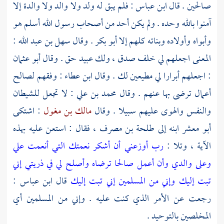
صالحين . قال
ابن عباس
: فلم يبق له ولد ولا والد ولا والدة إلا
آمنوا بالله وحده . ولم يكن أحد من أصحاب رسول الله أسلم هو
وأبواه وأولاده وبناته كلهم إلا
أبو بكر
. وقال
سهل بن عبد الله
:
المعنى اجعلهم لي خلف صدق ، ولك عبيد حق . وقال
أبو عثمان
: اجعلهم أبرارا لي مطيعين لك . وقال
ابن عطاء
: وفقهم لصالح
أعمال ترضى بها عنهم . وقال
محمد بن علي
: لا تجعل للشيطان
والنفس والهوى عليهم سبيلا . وقال
مالك بن مغول
: اشتكى
أبو معشر
ابنه إلى
طلحة بن مصرف
، فقال : استعن عليه بهذه
الآية ، وتلا :
رب أوزعني أن أشكر نعمتك التي أنعمت علي
وعلى والدي وأن أعمل صالحا ترضاه وأصلح لي في ذريتي إني
تبت إليك وإني من المسلمين
إني تبت إليك
قال
ابن عباس
:
رجعت عن الأمر الذي كنت عليه . وإني من المسلمين أي
المخلصين بالتوحيد .