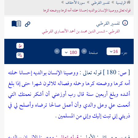
الرئيسية
تفسير القرطبي
سورة الأحقاف
تراجم الأعلام
قوله تعالى ووصينا الإنسان بوالديه إحسانا حملته أمه كرها ووضعته كرها
تفسير القرطبي
القرطبي - شمس الدين محمد بن أحمد الأنصاري القرطبي
جزء
صفحة
16
180
[
ص:
180 ]
قوله تعالى :
ووصينا الإنسان بوالديه إحسانا حملته
أمه كرها ووضعته كرها وحمله وفصاله ثلاثون شهرا حتى إذا بلغ
أشده وبلغ أربعين سنة قال رب أوزعني أن أشكر نعمتك التي
أنعمت علي وعلى والدي وأن أعمل صالحا ترضاه وأصلح لي في
ذريتي إني تبت إليك وإني من المسلمين
.
فيه سبع مسائل : الأولى :
قوله تعالى :
ووصينا الإنسان بوالديه