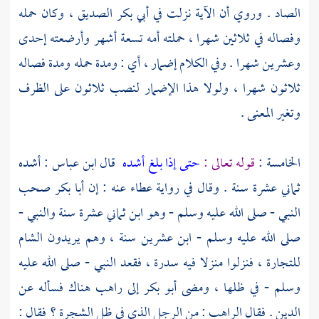
الصاد . وروي أن الآية نزلت في
أبي بكر الصديق ،
وكان حمله
وفصاله في ثلاثين شهرا ، حملته أمه تسعة أشهر وأرضعته إحدى
وعشرين شهرا . وفي الكلام إضمار ، أي : ومدة حمله ومدة فصاله
ثلاثون شهرا ، ولولا هذا الإضمار لنصب ثلاثون على الظرف
وتغير المعنى .
الخامسة :
قوله تعالى :
حتى إذا بلغ أشده
قال
ابن عباس
: أشده
ثماني عشرة سنة . وقال في رواية
عطاء
عنه : إن
أبا بكر
صحب
النبي - صلى الله عليه وسلم - وهو ابن ثماني عشرة سنة والنبي -
صلى الله عليه وسلم - ابن عشرين سنة ، وهم يريدون
الشام
للتجارة ، فنزلوا منزلا فيه سدرة ، فقعد النبي - صلى الله عليه
وسلم - في ظلها ، ومضى
أبو بكر
إلى راهب هناك فسأله عن
الدين . فقال الراهب : من الرجل الذي في ظل الشجرة ؟ فقال :