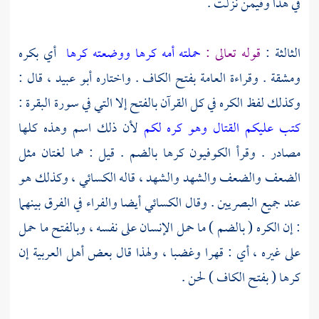
في هذا وفيمن نزلت .
الثالثة :
قوله تعالى :
حملته أمه كرها ووضعته كرها
أي بكره
ومشقة . وقراءة العامة بفتح الكاف . واختاره
أبو عبيد
، قال :
وكذلك لفظ الكره في كل القرآن بالفتح إلا التي في سورة البقرة :
كتب عليكم القتال وهو كره لكم
لأن ذلك اسم وهذه كلها
مصادر . وقرأ
الكوفيون
كرها بالضم . قيل : هما لغتان مثل
الضعف والضعف والشهد والشهد ، قاله
الكسائي
، وكذلك هو
عند جميع البصريين . وقال
الكسائي
أيضا
والفراء
في الفرق بينهما
: إن الكره ( بالضم ) ما حمل الإنسان على نفسه ، وبالفتح ما حمل
على غيره ، أي : قهرا وغضبا ، ولهذا قال بعض أهل العربية إن
كرها ( بفتح الكاف ) لحن .