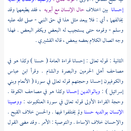
إحسانا
بين اختلاف
حال الإنسان مع أبويه
، فقد يطيعهما وقد
يخالفهما ، أي : فلا يبعد مثل هذا في حق النبي - صلى الله عليه
وسلم - وقومه حتى يستجيب له البعض ويكفر البعض . فهذا
وجه اتصال الكلام بعضه ببعض ، قاله
القشيري
.
الثانية : قوله تعالى : إحسانا قراءة العامة ( حسنا ) وكذا هو في
مصاحف
أهل الحرمين
والبصرة
والشام
. وقرأ
ابن عباس
والكوفيون
إحسانا وحجتهم قوله تعالى في سورة ( الأنعام وبني
إسرائيل ) :
وبالوالدين إحسانا
وكذا هو في مصاحف
الكوفة
.
وحجة القراءة الأولى قوله تعالى في سورة العنكبوت :
ووصينا
الإنسان بوالديه حسنا
ولم يختلفوا فيها . والحسن خلاف القبح .
والإحسان خلاف الإساءة . والتوصية : الأمر . وقد مضى القول