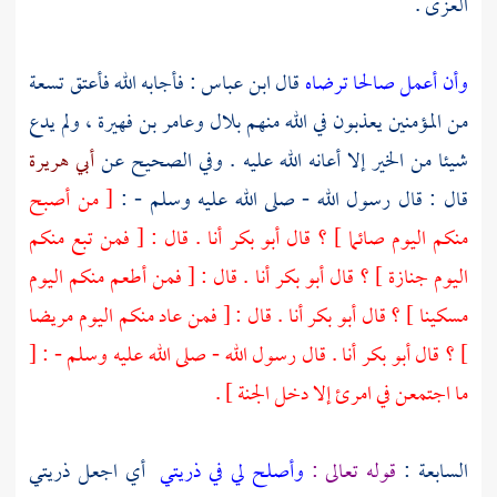
العزى
.
وأن أعمل صالحا ترضاه
قال
ابن عباس
: فأجابه الله فأعتق تسعة
من المؤمنين يعذبون في الله منهم
بلال
وعامر بن فهيرة
، ولم يدع
شيئا من الخير إلا أعانه الله عليه . وفي الصحيح عن
أبي هريرة
قال : قال رسول الله - صلى الله عليه وسلم - :
[ من أصبح
منكم اليوم صائما ] ؟ قال
أبو بكر
أنا . قال : [ فمن تبع منكم
اليوم جنازة ] ؟ قال
أبو بكر
أنا . قال : [ فمن أطعم منكم اليوم
مسكينا ] ؟ قال
أبو بكر
أنا . قال : [ فمن عاد منكم اليوم مريضا
] ؟ قال
أبو بكر
أنا . قال رسول الله - صلى الله عليه وسلم - : [
ما اجتمعن في امرئ إلا دخل الجنة ] .
السابعة :
قوله تعالى :
وأصلح لي في ذريتي
أي اجعل ذريتي