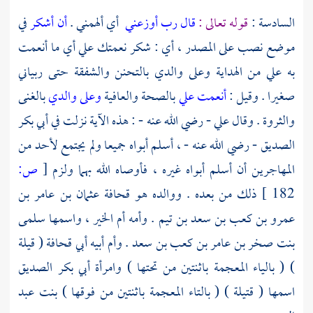
السادسة :
قوله تعالى :
قال رب أوزعني
أي ألهمني .
أن أشكر
في
موضع نصب على المصدر ، أي : شكر نعمتك علي أي ما أنعمت
به علي من الهداية وعلى والدي بالتحنن والشفقة حتى ربياني
صغيرا . وقيل :
أنعمت علي
بالصحة والعافية
وعلى والدي
بالغنى
والثروة . وقال
علي
- رضي الله عنه - : هذه الآية نزلت في
أبي بكر
الصديق
- رضي الله عنه - ، أسلم أبواه جميعا ولم يجتمع لأحد من
المهاجرين أن أسلم أبواه غيره ، فأوصاه الله بهما ولزم
[
ص:
182 ]
ذلك من بعده . ووالده هو
قحافة عثمان بن عامر بن
عمرو بن كعب بن سعد بن تيم
. وأمه
أم الخير ، واسمها سلمى
بنت صخر بن عامر بن كعب بن سعد
. وأم أبيه
أبي قحافة
( قيلة
) ( بالياء المعجمة باثنتين من تحتها ) وامرأة
أبي بكر الصديق
اسمها (
قتيلة ) ( بالتاء المعجمة باثنتين من فوقها ) بنت عبد