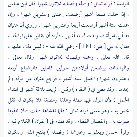
الرابعة :
قوله تعالى :
وحمله وفصاله ثلاثون شهرا
قال
ابن عباس
: إذا حملت تسعة أشهر أرضعت إحدى وعشرين شهرا ، وإن
حملت ستة أشهر أرضعت أربعة وعشرين شهرا . وروي أن
عثمان
قد أتي بامرأة قد ولدت لستة أشهر ، فأراد أن يقضي عليها بالحد ،
فقال له
علي
[
ص:
181 ]
- رضي الله عنه - : ليس ذلك عليها ،
قال الله تعالى :
وحمله وفصاله ثلاثون شهرا
وقال تعالى :
والوالدات يرضعن أولادهن حولين كاملين
فالرضاع أربعة
وعشرون شهرا والحمل ستة أشهر ، فرجع
عثمان
عن قوله ولم
يحدها . وقد مضى في ( البقرة ) وقيل : لم يعد ثلاثة أشهر في ابتداء
الحمل ; لأن الولد فيها نطفة وعلقة ومضغة فلا يكون له ثقل
يحس به ، وهو معنى قوله تعالى :
فلما تغشاها حملت حملا خفيفا
فمرت به
. والفصال الفطام . وقد تقدم في ( لقمان ) الكلام فيه .
وقرأ
الحسن
ويعقوب
وغيرهما ( وفصله ) بفتح الفاء وسكون