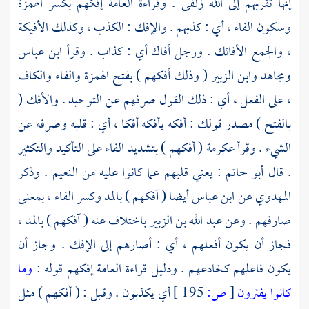
إنها تقربهم إلى الله زلفى . وقراءة العامة إفكهم بكسر الهمزة
وسكون الفاء ، أي : كذبهم . والإفك : الكذب ، وكذلك الأفيكة
، والجمع الأفائك . ورجل أفاك أي : كذاب . وقرأ
ابن عباس
ومجاهد
وابن الزبير
( وذلك أفكهم ) بفتح الهمزة والفاء والكاف
، على الفعل ، أي : ذلك القول صرفهم عن التوحيد . والأفك (
بالفتح ) مصدر قولك : أفكه يأفكه أفكا ، أي : قلبه وصرفه عن
الشيء . وقرأ
عكرمة
( أفكهم ) بتشديد الفاء على التأكيد والتكثير
. قال
أبو حاتم
: يعني قلبهم عما كانوا عليه من النعيم . وذكر
المهدوي
عن
ابن عباس
أيضا ( آفكهم ) بالمد وكسر الفاء ، بمعنى
صارفهم . وعن
عبد الله بن الزبير
باختلاف عنه ( آفكهم ) بالمد ،
فجاز أن يكون أفعلهم ، أي : أصارهم إلى الإفك . وجاز أن
يكون فاعلهم كخادعهم . ودليل قراءة العامة إفكهم قوله :
وما
كانوا يفترون
[
ص:
195 ]
أي يكذبون . وقيل : ( أفكهم ) مثل