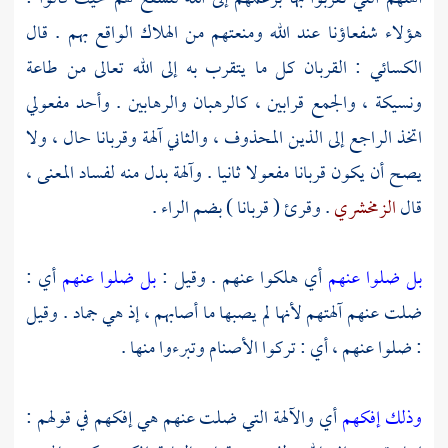
هؤلاء شفعاؤنا عند الله ومنعتهم من الهلاك الواقع بهم . قال
الكسائي
: القربان كل ما يتقرب به إلى الله تعالى من طاعة
ونسيكة ، والجمع قرابين ، كالرهبان والرهابين . وأحد مفعولي
اتخذ الراجع إلى الذين المحذوف ، والثاني آلهة وقربانا حال ، ولا
يصح أن يكون قربانا مفعولا ثانيا . وآلهة بدل منه لفساد المعنى ،
قال
الزمخشري
. وقرئ ( قربانا ) بضم الراء .
بل ضلوا عنهم
أي هلكوا عنهم . وقيل :
بل ضلوا عنهم
أي :
ضلت عنهم آلهتهم لأنها لم يصبها ما أصابهم ، إذ هي جماد . وقيل
: ضلوا عنهم ، أي : تركوا الأصنام وتبرءوا منها .
وذلك إفكهم
أي والآلهة التي ضلت عنهم هي إفكهم في قولهم :