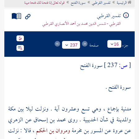
الرئيسية
تفسير القرطبي
سورة الفتح
قوله تعالى إنا فتحنا لك فتحا مبينا
تراجم الأعلام
تفسير القرطبي
القرطبي - شمس الدين محمد بن أحمد الأنصاري القرطبي
جزء
صفحة
16
237
[
ص:
237 ]
سورة الفتح
سورة الفتح .
مدنية بإجماع ، وهي تسع وعشرون آية . ونزلت ليلا بين
مكة
والمدينة
في شأن
الحديبية
. روى
محمد بن إسحاق
عن
الزهري
عن
عروة
عن
المسور بن مخرمة
ومروان بن الحكم
، قالا : نزلت