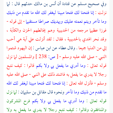
وفي صحيح
مسلم
عن
قتادة
أن
أنس بن مالك
حدثهم قال : لما
نزلت :
إنا فتحنا لك فتحا مبينا ليغفر لك الله ما تقدم من ذنبك
وما تأخر ويتم نعمته عليك ويهديك صراطا مستقيما
- إلى قوله -
فوزا عظيما مرجعه من
الحديبية
وهم يخالطهم الحزن والكآبة ،
وقد نحر الهدي
بالحديبية
، فقال : لقد أنزلت علي آية هي أحب
إلي من الدنيا جميعا
. وقال
عطاء
عن
ابن عباس
:
إن
اليهود
شتموا
النبي - صلى الله عليه وسلم -
[
ص:
238 ]
والمسلمين لما نزل
قوله تعالى :
وما أدري ما يفعل بي ولا بكم
قالوا : كيف نتبع
رجلا لا يدري ما يفعل به فاشتد ذلك على النبي - صلى الله عليه
وسلم - فأنزل الله تعالى :
إنا فتحنا لك فتحا مبينا ليغفر لك الله
ما تقدم من ذنبك وما تأخر
ونحوه قال
مقاتل بن سليمان
:
لما نزل
قوله تعالى :
وما أدري ما يفعل بي ولا بكم
فرح المشركون
والمنافقون وقالوا : كيف نتبع رجلا لا يدري ما يفعل به ولا