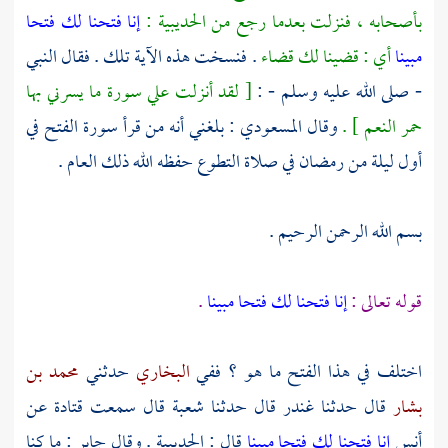
بأصحابه ، فنزلت بعدما رجع من
الحديبية
:
إنا فتحنا لك فتحا
مبينا
أي : قضينا لك قضاء
. فنسخت هذه الآية تلك . فقال النبي
- صلى الله عليه وسلم - :
[ لقد أنزلت علي سورة ما يسرني بها
حمر النعم ] .
وقال
المسعودي
: بلغني أنه من قرأ سورة الفتح في
أول ليلة من رمضان في صلاة التطوع حفظه الله ذلك العام .
بسم الله الرحمن الرحيم .
قوله تعالى :
إنا فتحنا لك فتحا مبينا
.
اختلف في هذا الفتح ما هو ؟ ففي
البخاري
حدثني
محمد بن
بشار
قال حدثنا
غندر
قال حدثنا
شعبة
قال سمعت
قتادة
عن
أنس
إنا فتحنا لك فتحا مبينا
قال :
الحديبية
. وقال
جابر
: ما كنا