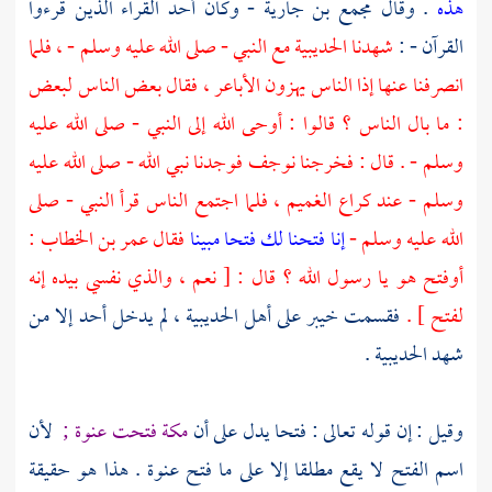
هذه
. وقال
مجمع بن جارية
- وكان أحد القراء الذين قرءوا
القرآن - :
شهدنا
الحديبية
مع النبي - صلى الله عليه وسلم - ، فلما
انصرفنا عنها إذا الناس يهزون الأباعر ، فقال بعض الناس لبعض
: ما بال الناس ؟ قالوا : أوحى الله إلى النبي - صلى الله عليه
وسلم - . قال : فخرجنا نوجف فوجدنا نبي الله - صلى الله عليه
وسلم - عند
كراع الغميم
، فلما اجتمع الناس قرأ النبي - صلى
الله عليه وسلم -
إنا فتحنا لك فتحا مبينا
فقال
عمر بن الخطاب
:
أوفتح هو يا رسول الله ؟ قال : [ نعم ، والذي نفسي بيده إنه
لفتح ] .
فقسمت
خيبر
على أهل
الحديبية
، لم يدخل أحد إلا من
شهد
الحديبية
.
وقيل : إن قوله تعالى : فتحا يدل على أن
مكة
فتحت عنوة ;
لأن
اسم الفتح لا يقع مطلقا إلا على ما فتح عنوة . هذا هو حقيقة