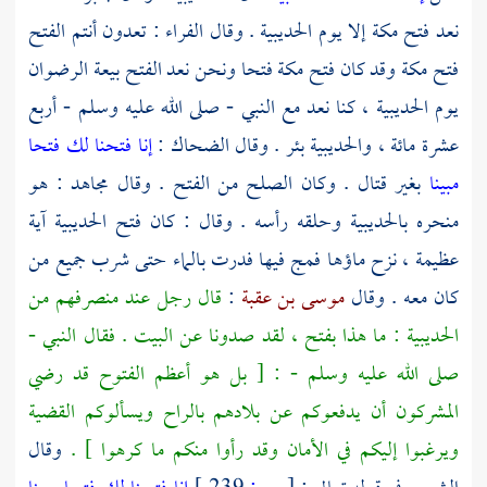
نعد فتح
مكة
إلا يوم
الحديبية
. وقال
الفراء
: تعدون أنتم الفتح
فتح
مكة
وقد كان فتح
مكة
فتحا ونحن نعد الفتح بيعة الرضوان
يوم
الحديبية
، كنا نعد مع النبي - صلى الله عليه وسلم - أربع
عشرة مائة ،
والحديبية
بئر . وقال
الضحاك
:
إنا فتحنا لك فتحا
مبينا
بغير قتال . وكان الصلح من الفتح . وقال
مجاهد
: هو
منحره
بالحديبية
وحلقه رأسه . وقال : كان فتح
الحديبية
آية
عظيمة ، نزح ماؤها فمج فيها فدرت بالماء حتى شرب جميع من
كان معه . وقال
موسى بن عقبة
:
قال رجل عند منصرفهم من
الحديبية
: ما هذا بفتح ، لقد صدونا عن البيت . فقال النبي -
صلى الله عليه وسلم - : [ بل هو أعظم الفتوح قد رضي
المشركون أن يدفعوكم عن بلادهم بالراح ويسألوكم القضية
ويرغبوا إليكم في الأمان وقد رأوا منكم ما كرهوا ] .
وقال