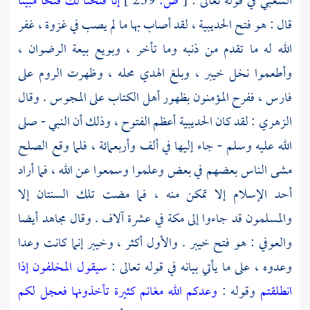
الشعبي
في قوله تعالى :
[
ص:
239 ]
إنا فتحنا لك فتحا مبينا
قال : هو فتح
الحديبية
، لقد أصاب بها ما لم يصب في غزوة ، غفر
الله له ما تقدم من ذنبه وما تأخر ، وبويع بيعة الرضوان ،
وأطعموا نخل
خيبر
، وبلغ الهدي محله ، وظهرت
الروم
على
فارس
، ففرح المؤمنون بظهور
أهل الكتاب
على
المجوس
. وقال
الزهري
: لقد كان
الحديبية
أعظم الفتوح ، وذلك أن النبي - صلى
الله عليه وسلم - جاء إليها في ألف وأربعمائة ، فلما وقع الصلح
مشى الناس بعضهم في بعض وعلموا وسمعوا عن الله ، فما أراد
أحد الإسلام إلا تمكن منه ، فما مضت تلك السنتان إلا
والمسلمون قد جاءوا إلى
مكة
في عشرة آلاف . وقال
مجاهد
أيضا
والعوفي
: هو فتح
خيبر
. والأول أكثر ،
وخيبر
إنما كانت وعدا
وعدوه ، على ما يأتي بيانه في قوله تعالى :
سيقول المخلفون إذا
انطلقتم
وقوله :
وعدكم الله مغانم كثيرة تأخذونها فعجل لكم