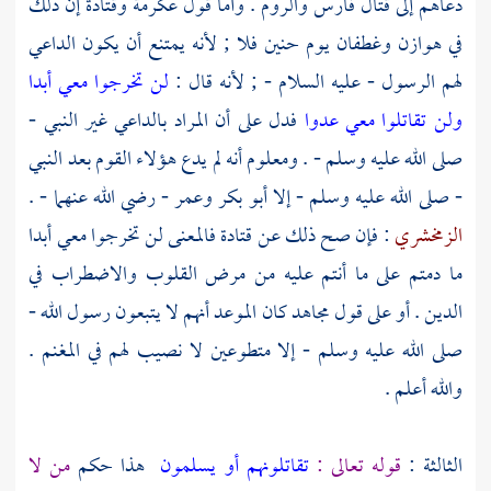
دعاهم إلى قتال
فارس
والروم
. وأما قول
عكرمة
وقتادة
إن ذلك
في
هوازن
وغطفان
يوم
حنين
فلا ; لأنه يمتنع أن يكون الداعي
لهم الرسول - عليه السلام - ; لأنه قال :
لن تخرجوا معي أبدا
ولن تقاتلوا معي عدوا
فدل على أن المراد بالداعي غير النبي -
صلى الله عليه وسلم - . ومعلوم أنه لم يدع هؤلاء القوم بعد النبي
- صلى الله عليه وسلم - إلا
أبو بكر
وعمر
- رضي الله عنهما - .
الزمخشري
: فإن صح ذلك عن
قتادة
فالمعنى لن تخرجوا معي أبدا
ما دمتم على ما أنتم عليه من مرض القلوب والاضطراب في
الدين . أو على قول
مجاهد
كان الموعد أنهم لا يتبعون رسول الله -
صلى الله عليه وسلم - إلا متطوعين لا نصيب لهم في المغنم .
والله أعلم .
الثالثة :
قوله تعالى :
تقاتلونهم أو يسلمون
هذا حكم
من لا