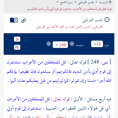
الرئيسية
تفسير القرطبي
سورة الفتح
تراجم الأعلام
قوله تعالى قل للمخلفين من الأعراب ستدعون إلى قوم أولي بأس شديد تقاتلونهم
تفسير القرطبي
القرطبي - شمس الدين محمد بن أحمد الأنصاري القرطبي
جزء
صفحة
16
248
[
ص:
248 ]
قوله تعالى :
قل للمخلفين من الأعراب ستدعون
إلى قوم أولي بأس شديد تقاتلونهم أو يسلمون فإن تطيعوا يؤتكم
الله أجرا حسنا وإن تتولوا كما توليتم من قبل يعذبكم عذابا أليما
.
فيه أربع مسائل : الأولى :
قوله تعالى :
قل للمخلفين من الأعراب
أي قل لهؤلاء الذين تخلفوا عن
الحديبية
.
ستدعون إلى قوم أولي
بأس شديد
قال
ابن عباس
وعطاء بن أبي رباح
ومجاهد
وابن أبي