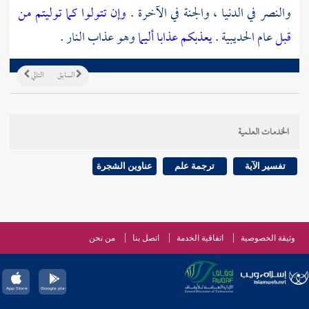
والنصر في الدنيا ، والجنة في الآخرة .
وإن تتولوا كما توليتم من
قبل
عام
الحديبية
.
يعذبكم عذابا أليما
وهو عذاب النار .
السابق
التالي
الخدمات العلمية
تفسير الآية
ترجمة علم
عناوين الشجرة
وثيقة الخصوصية
اتفاقية الخدمة
اتصل بنا
من نحن