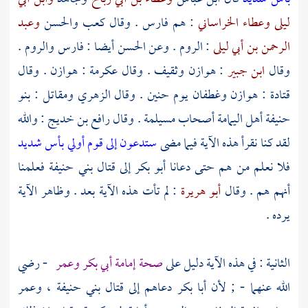
ليلى
وعطاء الخراساني
: هم
فارس
. وقال
كعب
والحسن
وعبد
الرحمن بن أبي ليلى
:
الروم
. وعن
الحسن
أيضا :
فارس
والروم
.
وقال
ابن جبير
:
هوازن
وثقيف
. وقال
عكرمة
:
هوازن
. وقال
قتادة
:
هوازن
وغطفان
يوم
حنين
. وقال
الزهري
ومقاتل
:
بنو
حنيفة
أهل
اليمامة
أصحاب
مسيلمة
. وقال
رافع بن خديج
: والله
لقد كنا نقرأ هذه الآية فيما مضى
ستدعون إلى قوم أولي بأس شديد
فلا نعلم من هم حتى دعانا
أبو بكر
إلى قتال
بني حنيفة
فعلمنا
أنهم هم . وقال
أبو هريرة
: لم تأت هذه الآية بعد . وظاهر الآية
يرده .
الثانية : في هذه الآية دليل على
صحة إمامة
أبي بكر
وعمر
- رضي
الله عنهما - ; لأن
أبا بكر
دعاهم إلى قتال
بني حنيفة
،
وعمر