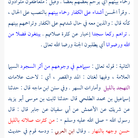
رحماء بينهم أي يرحم بعضهم بعضا . وقيل : متعاطفون متوادون
. وقرأ
الحسن
أشداء على الكفار رحماء بينهم
بالنصب على الحال ،
كأنه قال : والذين معه في حال شدتهم على الكفار وتراحمهم بينهم
.
تراهم ركعا سجدا
إخبار عن كثرة صلاتهم .
يبتغون فضلا من
الله ورضوانا
أي يطلبون الجنة ورضا الله تعالى .
الثانية : قوله تعالى :
سيماهم في وجوههم من أثر السجود
السيما
العلامة ، وفيها لغتان : المد والقصر ، أي : لاحت علامات
التهجد بالليل
وأمارات السهر . وفي سنن
ابن ماجه
قال : حدثنا
إسماعيل بن محمد الطلحي
قال حدثنا
ثابت بن موسى أبو يزيد
عن
شريك
عن
الأعمش
عن
أبي سفيان
عن
جابر
قال : قال
رسول الله - صلى الله عليه وسلم - :
من كثرت صلاته بالليل
حسن وجهه بالنهار
. وقال
ابن العربي
: ودسه قوم في حديث