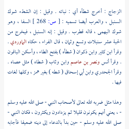
الزجاج
: أخرج شطأه أي : نباته . وقيل : إن الشطء شوك
السنبل ، والعرب أيضا تسميه :
[
ص:
268 ]
السفا ، وهو
شوك البهمى ، قاله
قطرب
. وقيل : إنه السنبل ، فيخرج من
الحبة عشر سنبلات وتسع وثمان ، قال
الفراء
، حكاه
الماوردي
.
وقرأ
ابن كثير
وابن ذكوان
( شطأه ) بفتح الطاء ، وأسكن الباقون
. وقرأ
أنس
ونصر بن عاصم
وابن وثاب
( شطاه ) مثل عصاه .
وقرأ
الجحدري
وابن أبي إسحاق
( شطه ) بغير همز ، وكلها لغات
فيها .
وهذا مثل ضربه الله تعالى لأصحاب النبي - صلى الله عليه وسلم
- ، يعني أنهم يكونون قليلا ثم يزدادون ويكثرون ، فكان النبي -
صلى الله عليه وسلم - حين بدأ بالدعاء إلى دينه ضعيفا فأجابه