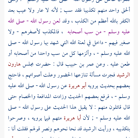
ألحق واحد منهم تكذيبا فقد سب ; لأنه لا عار ولا عيب بعد
الكفر بالله أعظم من الكذب ، وقد
لعن رسول الله - صلى الله
عليه وسلم - من سب أصحابه
، فالمكذب لأصغرهم - ولا
صغير فيهم - داخل في لعنة الله التي شهد بها رسول الله - صلى
الله عليه وسلم - ، وألزمها كل من سب واحدا من أصحابه أو
طعن عليه . وعن
عمر بن حبيب
قال : حضرت مجلس
هارون
الرشيد
فجرت مسألة تنازعها الحضور وعلت أصواتهم ، فاحتج
بعضهم بحديث يرويه
أبو هريرة
عن رسول الله - صلى الله عليه
وسلم - ، فرفع بعضهم الحديث وزادت المدافعة والخصام حتى
قال قائلون منهم : لا يقبل هذا الحديث على رسول الله - صلى
الله عليه وسلم - ; لأن
أبا هريرة
متهم فيما يرويه ، وصرحوا
بتكذيبه ، ورأيت
الرشيد
قد نحا نحوهم ونصر قولهم فقلت أنا :