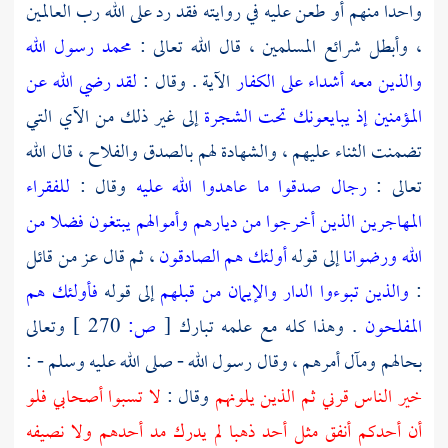
واحدا منهم أو طعن عليه في روايته فقد رد على الله رب العالمين
، وأبطل شرائع المسلمين ، قال الله تعالى :
محمد رسول الله
والذين معه أشداء على الكفار
الآية . وقال :
لقد رضي الله عن
المؤمنين إذ يبايعونك تحت الشجرة
إلى غير ذلك من الآي التي
تضمنت الثناء عليهم ، والشهادة لهم بالصدق والفلاح ، قال الله
تعالى :
رجال صدقوا ما عاهدوا الله عليه
وقال :
للفقراء
المهاجرين الذين أخرجوا من ديارهم وأموالهم يبتغون فضلا من
الله ورضوانا
إلى قوله
أولئك هم الصادقون
، ثم قال عز من قائل
:
والذين تبوءوا الدار والإيمان من قبلهم
إلى قوله
فأولئك هم
المفلحون
. وهذا كله مع علمه تبارك
[
ص:
270 ]
وتعالى
بحالهم ومآل أمرهم ، وقال رسول الله - صلى الله عليه وسلم - :
خير الناس قرني ثم الذين يلونهم
وقال :
لا تسبوا أصحابي فلو
أن أحدكم أنفق مثل أحد ذهبا لم يدرك مد أحدهم ولا نصيفه