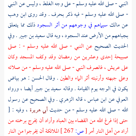
النبي - صلى الله عليه وسلم - على وجه الغلط ، وليس عن النبي
- صلى الله عليه وسلم - فيه ذكر بحرف . وقد روى
ابن وهب
عن
مالك
سيماهم في وجوههم من أثر السجود
ذلك مما يتعلق
بجباههم من الأرض عند السجود ، وبه قال
سعيد بن جبير
. وفي
الحديث الصحيح
عن النبي - صلى الله عليه وسلم - : صلى
صبيحة إحدى وعشرين من رمضان وقد وكف المسجد وكان
على عريش ، فانصرف النبي - صلى الله عليه وسلم - من صلاته
وعلى جبهته وأرنبته أثر الماء والطين
. وقال
الحسن
: هو بياض
يكون في الوجه يوم القيامة . وقاله
سعيد بن جبير
أيضا ، ورواه
العوفي
عن
ابن عباس ،
قاله
الزهري
. وفي الصحيح عن رسول
الله - صلى الله عليه وسلم - من حديث
أبي هريرة
، وفيه : [
حتى إذا فرغ الله من القضاء بين العباد وأراد أن يخرج برحمته من
أراد من أهل النار أمر
[
ص:
267 ]
الملائكة أن يخرجوا من النار