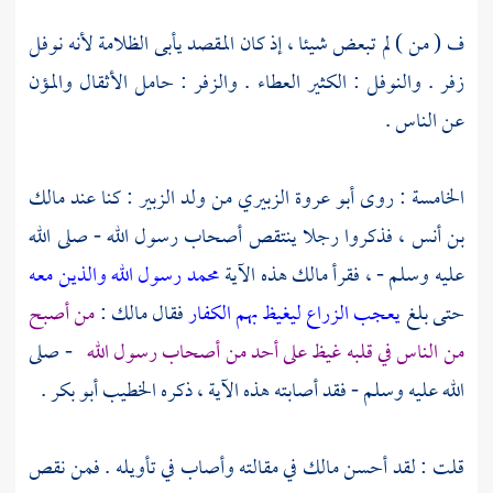
ف ( من ) لم تبعض شيئا ، إذ كان المقصد يأبى الظلامة لأنه نوفل
زفر . والنوفل : الكثير العطاء . والزفر : حامل الأثقال والمؤن
عن الناس .
الخامسة : روى
أبو عروة الزبيري من ولد الزبير
: كنا عند
مالك
بن أنس
، فذكروا رجلا ينتقص أصحاب رسول الله - صلى الله
عليه وسلم - ، فقرأ
مالك
هذه الآية
محمد رسول الله والذين معه
حتى بلغ
يعجب الزراع ليغيظ بهم الكفار
فقال
مالك
:
من أصبح
من الناس في قلبه غيظ على أحد من أصحاب رسول الله
- صلى
الله عليه وسلم - فقد أصابته هذه الآية ، ذكره
الخطيب أبو بكر .
قلت : لقد أحسن
مالك
في مقالته وأصاب في تأويله . فمن نقص