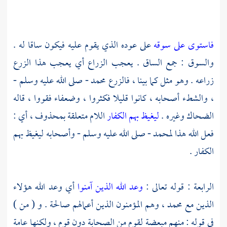
فاستوى على سوقه
على عوده الذي يقوم عليه فيكون ساقا له .
والسوق : جمع الساق . يعجب الزراع أي يعجب هذا الزرع
زراعه . وهو مثل كما بينا ، فالزرع
محمد
- صلى الله عليه وسلم -
، والشطء أصحابه ، كانوا قليلا فكثروا ، وضعفاء فقووا ، قاله
الضحاك
وغيره .
ليغيظ بهم الكفار
اللام متعلقة بمحذوف ، أي :
فعل الله هذا
لمحمد
- صلى الله عليه وسلم - وأصحابه ليغيظ بهم
الكفار .
الرابعة : قوله تعالى :
وعد الله الذين آمنوا
أي وعد الله هؤلاء
الذين مع
محمد
، وهم المؤمنون الذين أعمالهم صالحة . و ( من )
في قوله : منهم مبعضة لقوم من الصحابة دون قوم ، ولكنها عامة