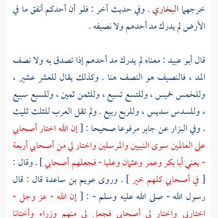
خرجهما
البخاري
. وفي حديث آخر : فلو أن أحدكم أنفق ما في
الأرض لم يدرك مد أحدهم ولا نصيفه .
قال
أبو عبيد
: معناه لم يدرك مد أحدهم إذا تصدق به ولا نصف
المد ، فالنصيف هو النصف هنا . وكذلك يقال للعشر عشير ،
وللخمس خميس ، وللتسع تسيع ، وللثمن ثمين ، وللسبع سبيع
، وللسدس سديس ، وللربع ربيع . ولم تقل العرب للثلث ثليث
. وفي
البزار
عن
جابر
مرفوعا صحيحا : [
إن الله اختار أصحابي
على العالمين سوى النبيين والمرسلين واختار لي من أصحابي أربعة
- يعني
أبا بكر
وعمر
وعثمان
وعليا
- فجعلهم أصحابي
] . وقال :
[
في أصحابي كلهم خير
] . وروى
عويم بن ساعدة
قال : قال
رسول الله - صلى الله عليه وسلم - : [
إن الله - عز وجل -
اختارني واختار لي أصحابي فجعل لي منهم وزراء وأختانا