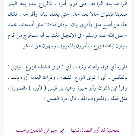
الواحد بعد الواحد حتى قوي أمره ، كالزرع يبدو بعد البذر
ضعيفا فيقوى حالا بعد حال حتى يغلظ نباته وأفراخه . فكان
هذا من أصح مثل وأقوى بيان . وقال
قتادة
: مثل أصحاب
محمد
- صلى الله عليه وسلم - في الإنجيل مكتوب أنه سيخرج من قوم
ينبتون نبات الزرع ، يأمرون بالمعروف وينهون عن المنكر .
فآزره أي قواه وأعانه وشده ، أي : قوى الشطء الزرع . وقيل :
بالعكس ، أي : قوى الزرع الشطء . وقراءة العامة آزره بالمد .
وقرأ
ابن ذكوان
وأبو حيوة
وحميد بن قيس
( فأزره ) مقصورة ،
مثل فعله . والمعروف المد . قال
امرؤ القيس
:
بمحنية قد آزر الضال نبتها مجر جيوش غانمين وخيب