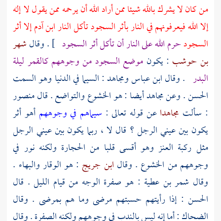
من كان لا يشرك بالله شيئا ممن أراد الله أن يرحمه ممن يقول لا إله
إلا الله فيعرفونهم في النار بأثر السجود تأكل النار ابن آدم إلا أثر
السجود
حرم الله على النار أن تأكل أثر السجود
] . وقال
شهر
بن حوشب
: يكون
موضع السجود من وجوههم كالقمر ليلة
البدر
. وقال
ابن عباس
ومجاهد
: السيما في الدنيا وهو السمت
الحسن
. وعن
مجاهد
أيضا : هو الخشوع والتواضع . قال
منصور
: سألت
مجاهدا
عن قوله تعالى :
سيماهم في وجوههم
أهو أثر
يكون بين عيني الرجل ؟ قال لا ، ربما يكون بين عيني الرجل
مثل ركبة العنز وهو أقسى قلبا من الحجارة ولكنه نور في
وجوههم من الخشوع . وقال
ابن جريج
: هو الوقار والبهاء .
وقال
شمر بن عطية
: هو صفرة الوجه من قيام الليل . قال
الحسن
: إذا رأيتهم حسبتهم مرضى وما هم بمرضى . وقال
الضحاك
: أما إنه ليس بالندب في وجوههم ولكنه الصفرة . وقال