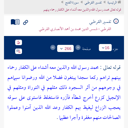
الرئيسية
تفسير القرطبي
سورة الفتح
تراجم الأعلام
قوله تعالى محمد رسول الله والذين معه أشداء على الكفار رحماء بينهم
تفسير القرطبي
القرطبي - شمس الدين محمد بن أحمد الأنصاري القرطبي
جزء
صفحة
16
266
قوله تعالى :
محمد رسول الله والذين معه أشداء على الكفار رحماء
بينهم تراهم ركعا سجدا يبتغون فضلا من الله ورضوانا سيماهم
في وجوههم من أثر السجود ذلك مثلهم في التوراة ومثلهم في
الإنجيل كزرع أخرج شطأه فآزره فاستغلظ فاستوى على سوقه
يعجب الزراع ليغيظ بهم الكفار وعد الله الذين آمنوا وعملوا
الصالحات منهم مغفرة وأجرا عظيما
.