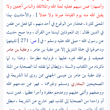
وأصهارا فمن سبهم فعليه لعنة الله والملائكة والناس أجمعين ولا
يقبل الله منه يوم القيامة صرفا ولا عدلا
] . والأحاديث بهذا
المعنى كثيرة ، فحذار من الوقوع في أحد منهم ، كما فعل من طعن
في الدين فقال : إن المعوذتين ليستا من القرآن ، وما صح حديث
عن رسول الله - صلى الله عليه وسلم - في
[
ص:
271 ]
تثبيتهما
ودخولهما في جملة التنزيل إلا عن
عقبة بن عامر
،
وعقبة بن عامر
ضعيف لم يوافقه غيره عليها ، فروايته مطرحة . وهذا رد لما
ذكرناه من الكتاب والسنة ، وإبطال لما نقلته لنا الصحابة من الملة
. فإن
عقبة بن عامر بن عيسى الجهني
ممن روى لنا الشريعة في
الصحيحين
البخاري
ومسلم
وغيرهما ، فهو ممن مدحهم الله
ووصفهم وأثنى عليهم ووعدهم مغفرة وأجرا عظيما . فمن نسبه
أو واحدا من الصحابة إلى كذب فهو خارج عن الشريعة ، مبطل
للقرآن طاعن على رسول الله - صلى الله عليه وسلم - . ومتى