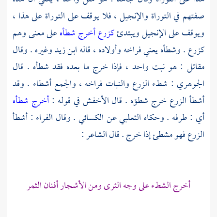
صفتهم في التوراة والإنجيل ، فلا يوقف على التوراة على هذا ،
ويوقف على الإنجيل ويبتدئ
كزرع أخرج شطأه
على معنى وهم
كزرع . وشطأه يعني فراخه وأولاده ، قاله
ابن زيد
وغيره . وقال
مقاتل
: هو نبت واحد ، فإذا خرج ما بعده فقد شطأه . قال
الجوهري
: شطء الزرع والنبات فراخه ، والجمع أشطاء . وقد
أشطأ الزرع خرج شطؤه . قال
الأخفش
في قوله :
أخرج شطأه
أي : طرفه . وحكاه
الثعلبي
عن
الكسائي
. وقال
الفراء
: أشطأ
الزرع فهو مشطئ إذا خرج . قال الشاعر :
أخرج الشطء على وجه الثرى ومن الأشجار أفنان الثمر