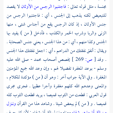
مجنسة ، مثل قوله تعالى :
فاجتنبوا الرجس من الأوثان
لا يقصد
للتبعيض لكنه يذهب إلى الجنس ، أي : فاجتنبوا الرجس من
جنس الأوثان ، إذ كان الرجس يقع من أجناس شتى ، منها
الزنى والربا وشرب الخمر والكذب ، فأدخل ( من ) يفيد بها
الجنس وكذا منهم ، أي : من هذا الجنس ، يعني جنس الصحابة .
ويقال : أنفق نفقتك من الدراهم ، أي : اجعل نفقتك هذا الجنس
. وقد
[
ص:
269 ]
يخصص أصحاب
محمد
- صلى الله عليه
وسلم - بوعد المغفرة تفضيلا لهم ، وإن وعد الله جميع المؤمنين
المغفرة . وفي الآية جواب آخر : وهو أن ( من ) مؤكدة للكلام ،
والمعنى وعدهم الله كلهم مغفرة وأجرا عظيما . فجرى مجرى
قول العربي : قطعت من الثوب قميصا ، يريد قطعت الثوب كله
قميصا . و ( من ) لم يبعض شيئا . وشاهد هذا من القرآن
وننزل
من القرآن ما هو شفاء
معناه وننزل القرآن شفاء ; لأن كل حرف