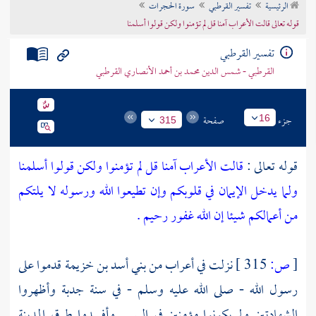
الرئيسية
تفسير القرطبي
سورة الحجرات
تراجم الأعلام
قوله تعالى قالت الأعراب آمنا قل لم تؤمنوا ولكن قولوا أسلمنا
تفسير القرطبي
القرطبي - شمس الدين محمد بن أحمد الأنصاري القرطبي
جزء
صفحة
16
315
قوله تعالى :
قالت الأعراب آمنا قل لم تؤمنوا ولكن قولوا أسلمنا
ولما يدخل الإيمان في قلوبكم وإن تطيعوا الله ورسوله لا يلتكم
من أعمالكم شيئا إن الله غفور رحيم .
[
ص:
315 ]
نزلت في أعراب من
بني أسد بن خزيمة
قدموا على
رسول الله - صلى الله عليه وسلم - في سنة جدبة وأظهروا
الشهادتين ولم يكونوا مؤمنين في السر . وأفسدوا طرق
المدينة