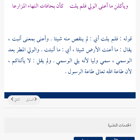
ويأكلن ما أعنى الولي فلم يلت كأن بحافات النهاء المزارعا
قوله : فلم يلت أي : لم ينقص منه شيئا . وأعنى بمعنى أنبت ،
يقال : ما أعنت الأرض شيئا ، أي : ما أنبتت . والولي المطر بعد
الوسمي ، سمي وليا لأنه يلي الوسمي . ولم يقل : لا يألتاكم ،
لأن طاعة الله تعالى طاعة الرسول .
السابق
التالي
الخدمات العلمية