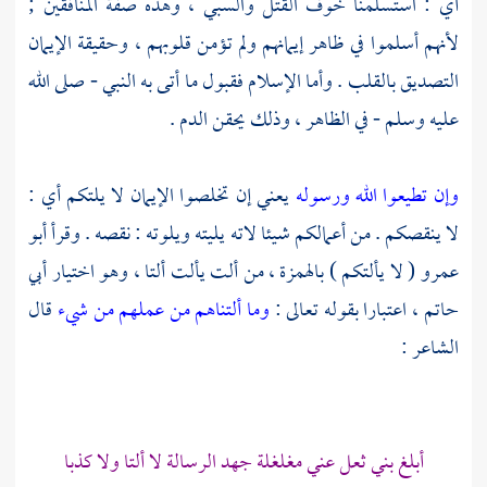
أي : استسلمنا خوف القتل والسبي ، وهذه صفة المنافقين ;
لأنهم أسلموا في ظاهر إيمانهم ولم تؤمن قلوبهم ، وحقيقة الإيمان
التصديق بالقلب . وأما الإسلام فقبول ما أتى به النبي - صلى الله
عليه وسلم - في الظاهر ، وذلك يحقن الدم .
وإن تطيعوا الله ورسوله
يعني إن تخلصوا الإيمان لا يلتكم أي :
لا ينقصكم . من أعمالكم شيئا لاته يليته ويلوته : نقصه . وقرأ
أبو
عمرو
( لا يألتكم ) بالهمزة ، من ألت يألت ألتا ، وهو اختيار
أبي
حاتم
، اعتبارا بقوله تعالى :
وما ألتناهم من عملهم من شيء
قال
الشاعر :
أبلغ
بني ثعل
عني مغلغلة جهد الرسالة لا ألتا ولا كذبا