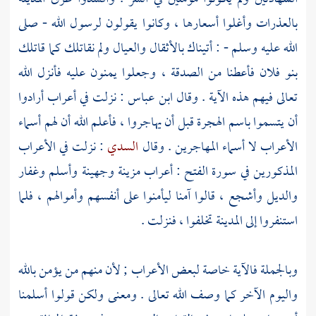
بالعذرات وأغلوا أسعارها ، وكانوا يقولون لرسول الله - صلى
الله عليه وسلم - : أتيناك بالأثقال والعيال ولم نقاتلك كما قاتلك
بنو فلان فأعطنا من الصدقة ، وجعلوا يمنون عليه فأنزل الله
تعالى فيهم هذه الآية . وقال
ابن عباس
: نزلت في أعراب أرادوا
أن يتسموا باسم الهجرة قبل أن يهاجروا ، فأعلم الله أن لهم أسماء
الأعراب لا أسماء المهاجرين . وقال
السدي
: نزلت في الأعراب
المذكورين في سورة الفتح : أعراب
مزينة
وجهينة
وأسلم
وغفار
والديل
وأشجع
، قالوا آمنا ليأمنوا على أنفسهم وأموالهم ، فلما
استنفروا إلى
المدينة
تخلفوا ، فنزلت .
وبالجملة فالآية خاصة لبعض الأعراب ; لأن منهم من يؤمن بالله
واليوم الآخر كما وصف الله تعالى . ومعنى ولكن قولوا أسلمنا