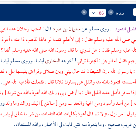
صفحة
86
ضل التعوذ
. روى
مسلم
عن
سليمان بن صرد
قال :
استب رجلان عند النبي
لنبي صلى الله عليه وسلم فقال : إني لأعلم كلمة لو قالها لذهب ذا عنه ، أعوذ
لله عليه وسلم فقال : هل تدري ما قال رسول الله صلى الله عليه وسلم آنفا ؟ ق
يم فقال له الرجل : أمجنونا تراني
! أخرجه
البخاري
أيضا . وروى
مسلم
أيضا
 يا رسول الله ، إن الشيطان قد حال بيني وبين صلاتي وقراءتي يلبسها علي ، فق
حسسته فتعوذ بالله منه واتفل عن يسارك ثلاثا قال : ففعلت فأذهبه الله عني
.
ذا سافر فأقبل عليه الليل قال : يا أرض ربي وربك الله أعوذ بالله من شرك [
له ] من أسد وأسود ومن الحية والعقرب ومن [ ساكن ] البلد ووالد وما ولد
ور
قول : من نزل منزلا ثم قال أعوذ بكلمات الله التامات من شر ما خلق لم يضر
يب صحيح . وما يتعوذ منه كثير ثابت في الأخبار ، والله المستعان .