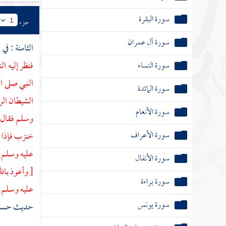
سورة البقرة
جزء
1
سورة آل عمران
الثامنة : في
ف
فنظر إليه ا
سورة النساء
النبي صلى ا
سورة المائدة
الشيطان الرج
سورة الأنعام
وسلم فقال :
سورة الأعراف
خنزب فإذا أ
عليه وسلم إ
سورة الأنفال
[ وأعوذ بال
سورة براءة
عليه وسلم ي
سورة يونس
حديث حسن غر