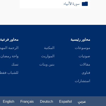
سورة الأنبياء
سورة الحج
سورة المؤمنون
سورة النور
محاور رئيسية
محاور فرعية
سورة الفرقان
موسوعات
المكتبة
الرحمة المهد
صوتيات
المواريث
واحة رمضان
سورة الشعراء
مقالات
بنين وبنات
نسك
سورة النمل
فتاوى
للشباب فقط
سورة القصص
استشارات
سورة العنكبوت
سورة الروم
عربي
Español
Deutsch
Français
English