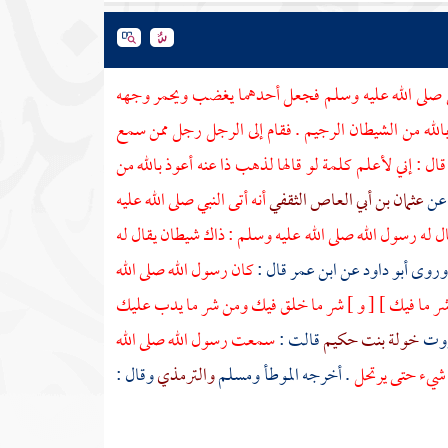
 صلى الله عليه وسلم فجعل أحدهما يغضب ويحمر وجهه
 بالله من الشيطان الرجيم . فقام إلى الرجل رجل ممن سمع
ال : إني لأعلم كلمة لو قالها لذهب ذا عنه أعوذ بالله من
 عن
عثمان بن أبي العاص الثقفي
أنه أتى النبي صلى الله عليه
ال له رسول الله صلى الله عليه وسلم : ذاك شيطان يقال له
 وروى
أبو داود
عن
ابن عمر
قال :
كان رسول الله صلى الله
 وشر ما فيك ] [ و ] شر ما خلق فيك ومن شر ما يدب عليك
وت
خولة بنت حكيم
قالت :
سمعت رسول الله صلى الله
ه شيء حتى يرتحل
. أخرجه الموطأ
ومسلم
والترمذي
وقال :