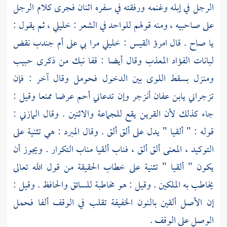
الرجل في إبله وغنمه ورفقته في سفره اثنان فجرى كلام الرجل
على صاحبيه ، ومنه قولهم للواحد في الشعر : خليلي ، ثم يقول :
يا صاح . قال
امرؤ القيس
: خليلي مرا بي على
أم جندب
نقض
لبانات الفؤاد المعذب وقال أيضا : قفا نبك من ذكرى حبيب
ومنزل بسقط اللوى بين الدخول فحومل وقال آخر : فإن
تزجراني
يابن عفان
أنزجر وإن تدعاني أحم عرضا ممنعا وقيل :
جاء كذلك لأن القرين يقع للجماعة والاثنين . وقال
المازني
:
قوله : " ألقيا " يدل على ألق ألق . وقال
المبرد
: هي تثنية على
التوكيد ، المعنى ألق ألق ، فناب ألقيا مناب التكرار . ويجوز أن
يكون " ألقيا " تثنية على خطاب الحقيقة من قول الله تعالى
يخاطب به الملكين . وقيل : هو مخاطبة للسائق والحافظ . وقيل :
إن الأصل ألقين بالنون الخفيفة تقلب في الوقف ألفا فحمل
الوصل على الوقف .