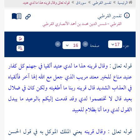
الرئيسية
تفسير القرطبي
سورة ق
قوله تعالى وقال قرينه هذا ما لدي عتيد
تراجم الأعلام
تفسير القرطبي
القرطبي - شمس الدين محمد بن أحمد الأنصاري القرطبي
جزء
صفحة
17
16
قوله تعالى :
وقال قرينه هذا ما لدي عتيد ألقيا في جهنم كل كفار
عنيد مناع للخير معتد مريب الذي جعل مع الله إلها آخر فألقياه
في العذاب الشديد قال قرينه ربنا ما أطغيته ولكن كان في ضلال
بعيد قال لا تختصموا لدي وقد قدمت إليكم بالوعيد ما يبدل
القول لدي وما أنا بظلام للعبيد
قوله تعالى :
وقال قرينه
يعني الملك الموكل به في قول
الحسن