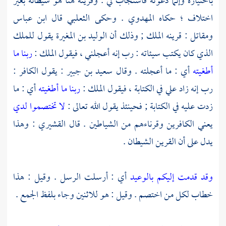
باختياره وإنما دعوته فاستجاب لي . وقرينه هنا هو شيطانه بغير
اختلاف ؛ حكاه
المهدوي
. وحكى
الثعلبي
قال
ابن عباس
ومقاتل
: قرينه الملك ; وذلك أن
الوليد بن المغيرة
يقول للملك
الذي كان يكتب سيئاته : رب إنه أعجلني ، فيقول الملك :
ربنا ما
أطغيته
أي : ما أعجلته . وقال
سعيد بن جبير
: يقول الكافر :
رب إنه زاد علي في الكتابة ، فيقول الملك :
ربنا ما أطغيته
أي : ما
زدت عليه في الكتابة ; فحينئذ يقول الله تعالى :
لا تختصموا لدي
يعني الكافرين وقرناءهم من الشياطين . قال
القشيري
: وهذا
يدل على أن القرين الشيطان .
وقد قدمت إليكم بالوعيد
أي : أرسلت الرسل . وقيل : هذا
خطاب لكل من اختصم . وقيل : هو للاثنين وجاء بلفظ الجمع .