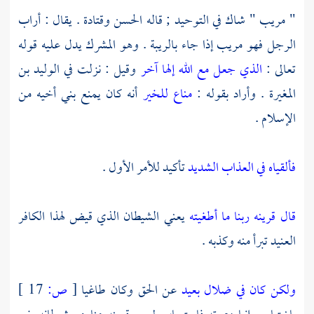
" مريب " شاك في التوحيد ; قاله
الحسن
وقتادة
. يقال : أراب
الرجل فهو مريب إذا جاء بالريبة . وهو المشرك يدل عليه قوله
تعالى :
الذي جعل مع الله إلها آخر
وقيل : نزلت في
الوليد بن
المغيرة
. وأراد بقوله :
مناع للخير
أنه كان يمنع بني أخيه من
الإسلام .
فألقياه في العذاب الشديد
تأكيد للأمر الأول .
قال قرينه ربنا ما أطغيته
يعني الشيطان الذي قيض لهذا الكافر
العنيد تبرأ منه وكذبه .
ولكن كان في ضلال بعيد
عن الحق وكان طاغيا
[
ص:
17 ]