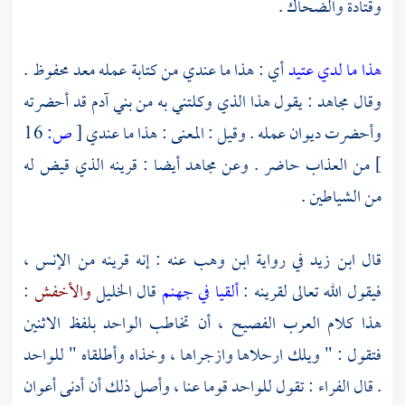
وقتادة
والضحاك
.
هذا ما لدي عتيد
أي : هذا ما عندي من كتابة عمله معد محفوظ .
وقال
مجاهد
: يقول هذا الذي وكلتني به من بني
آدم
قد أحضرته
وأحضرت ديوان عمله . وقيل : المعنى : هذا ما عندي
[
ص:
16
]
من العذاب حاضر . وعن
مجاهد
أيضا : قرينه الذي قيض له
من الشياطين .
قال
ابن زيد
في رواية
ابن وهب
عنه : إنه قرينه من الإنس ،
فيقول الله تعالى لقرينه :
ألقيا في جهنم
قال
الخليل
والأخفش
:
هذا كلام العرب الفصيح ، أن تخاطب الواحد بلفظ الاثنين
فتقول : " ويلك ارحلاها وازجراها ، وخذاه وأطلقاه " للواحد
. قال
الفراء
: تقول للواحد قوما عنا ، وأصل ذلك أن أدنى أعوان