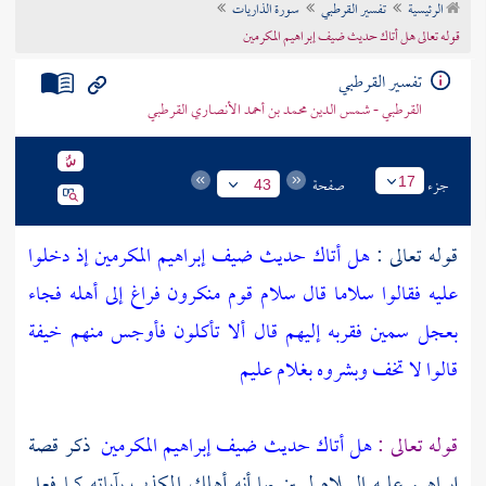
الرئيسية
تفسير القرطبي
سورة الذاريات
تراجم الأعلام
قوله تعالى هل أتاك حديث ضيف إبراهيم المكرمين
تفسير القرطبي
القرطبي - شمس الدين محمد بن أحمد الأنصاري القرطبي
جزء
صفحة
17
43
قوله تعالى :
هل أتاك حديث ضيف إبراهيم المكرمين إذ دخلوا
عليه فقالوا سلاما قال سلام قوم منكرون فراغ إلى أهله فجاء
بعجل سمين فقربه إليهم قال ألا تأكلون فأوجس منهم خيفة
قالوا لا تخف وبشروه بغلام عليم
قوله تعالى :
هل أتاك حديث ضيف إبراهيم المكرمين
ذكر قصة
إبراهيم
عليه السلام ليبين بها أنه أهلك المكذب بآياته كما فعل