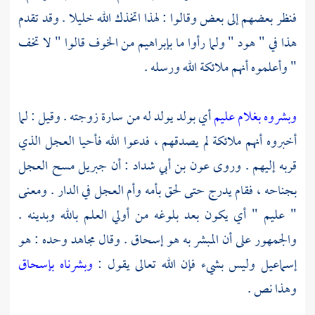
فنظر بعضهم إلى بعض وقالوا : لهذا اتخذك الله خليلا . وقد تقدم
هذا في " هود " ولما رأوا ما
بإبراهيم
من الخوف قالوا " لا تخف
" وأعلموه أنهم ملائكة الله ورسله .
وبشروه بغلام عليم
أي بولد يولد له من
سارة
زوجته . وقيل : لما
أخبروه أنهم ملائكة لم يصدقهم ، فدعوا الله فأحيا العجل الذي
قربه إليهم . وروى
عون بن أبي شداد
: أن
جبريل
مسح العجل
بجناحه ، فقام يدرج حتى لحق بأمه وأم العجل في الدار . ومعنى
" عليم " أي يكون بعد بلوغه من أولي العلم بالله وبدينه .
والجمهور على أن المبشر به هو
إسحاق
. وقال
مجاهد
وحده : هو
إسماعيل
وليس بشيء فإن الله تعالى يقول :
وبشرناه بإسحاق
وهذا نص .