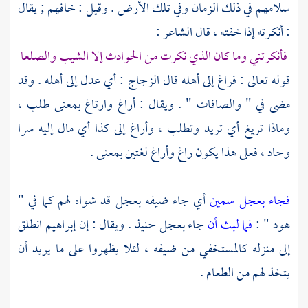
سلامهم في ذلك الزمان وفي تلك الأرض . وقيل : خافهم ; يقال
: أنكرته إذا خفته ، قال الشاعر :
فأنكرتني وما كان الذي نكرت من الحوادث إلا الشيب والصلعا
قوله تعالى : فراغ إلى أهله قال
الزجاج
: أي عدل إلى أهله . وقد
مضى في " والصافات " . ويقال : أراغ وارتاغ بمعنى طلب ،
وماذا تريغ أي تريد وتطلب ، وأراغ إلى كذا أي مال إليه سرا
وحاد ، فعلى هذا يكون راغ وأراغ لغتين بمعنى .
فجاء بعجل سمين
أي جاء ضيفه بعجل قد شواه لهم كما في "
هود " :
فما لبث أن
جاء بعجل حنيذ . ويقال : إن
إبراهيم
انطلق
إلى منزله كالمستخفي من ضيفه ، لئلا يظهروا على ما يريد أن
يتخذ لهم من الطعام .