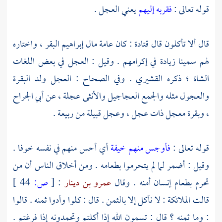
قوله تعالى :
فقربه إليهم
يعني العجل .
قال ألا تأكلون قال
قتادة
: كان عامة مال
إبراهيم
البقر ، واختاره
لهم سمينا زيادة في إكرامهم . وقيل : العجل في بعض اللغات
الشاة ؛ ذكره
القشيري
. وفي الصحاح : العجل ولد البقرة
والعجول مثله والجمع العجاجيل والأنثى عجلة ، عن
أبي الجراح
، وبقرة معجل ذات عجل ،
وعجل
قبيلة من
ربيعة
.
قوله تعالى :
فأوجس منهم خيفة
أي أحس منهم في نفسه خوفا .
وقيل : أضمر لما لم يتحرموا بطعامه . ومن أخلاق الناس أن من
تحرم بطعام إنسان أمنه . وقال
عمرو بن دينار
:
[
ص:
44 ]
قالت الملائكة : لا نأكل إلا بالثمن . قال : كلوا وأدوا ثمنه . قالوا
: وما ثمنه ؟ قال : تسمون الله إذا أكلتم وتحمدونه إذا فرغتم .