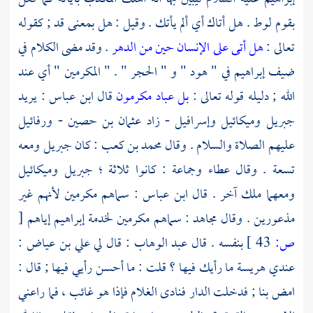
بقوم
لوط
. هل أتاك أي ألم يأتك . وقيل : هل بمعنى قد ; كقوله
تعالى :
هل أتى على الإنسان حين من الدهر
. وقد مضى الكلام في
ضيف
إبراهيم
في " هود " و " الحجر " . " المكرمين " أي عند
الله ; دليله قوله تعالى :
بل عباد مكرمون
قال
ابن عباس
: يريد
جبريل
وميكائيل
وإسرافيل
- زاد
عثمان بن حصين
-
ورفائيل
عليهم الصلاة والسلام . وقال
محمد بن كعب
: كان
جبريل
ومعه
تسعة . وقال
عطاء
وجماعة : كانوا ثلاثة ؛
جبريل
وميكائيل
ومعهما ملك آخر . قال
ابن عباس
: سماهم مكرمين لأنهم غير
مذعورين . وقال
مجاهد
: سماهم مكرمين لخدمة
إبراهيم
إياهم
[
ص:
43 ]
بنفسه . قال
عبد الوهاب
: قال لي
علي بن عياض
:
عندي هريسة ما رأيك فيها ؟ قلت : ما أحسن رأيي فيها ; قال :
امض بنا ; فدخلت الدار فنادى الغلام فإذا هو غائب ، فما راعني