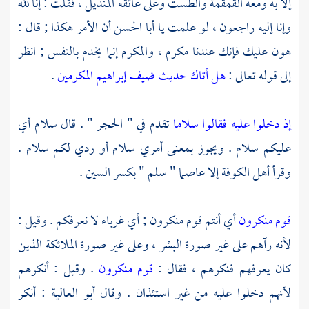
إلا به ومعه القمقمة والطست وعلى عاتقه المنديل ، فقلت : إنا لله
وإنا إليه راجعون ، لو علمت يا
أبا الحسن
أن الأمر هكذا ; قال :
هون عليك فإنك عندنا مكرم ، والمكرم إنما يخدم بالنفس ; انظر
إلى قوله تعالى :
هل أتاك حديث ضيف إبراهيم المكرمين
.
إذ دخلوا عليه فقالوا سلاما
تقدم في " الحجر " . قال سلام أي
عليكم سلام . ويجوز بمعنى أمري سلام أو ردي لكم سلام .
وقرأ
أهل
الكوفة
إلا
عاصما
" سلم " بكسر السين .
قوم منكرون
أي أنتم قوم منكرون ; أي غرباء لا نعرفكم . وقيل :
لأنه رآهم على غير صورة البشر ، وعلى غير صورة الملائكة الذين
كان يعرفهم فنكرهم ، فقال :
قوم منكرون
. وقيل : أنكرهم
لأنهم دخلوا عليه من غير استئذان . وقال
أبو العالية
: أنكر