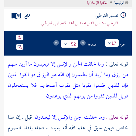
الرئيسية
المكتبة الإسلامية
تراجم الأعلام
تفسير القرطبي
القرطبي - شمس الدين محمد بن أحمد الأنصاري القرطبي
جزء
صفحة
17
52
قوله تعالى :
وما خلقت الجن والإنس إلا ليعبدون
ما أريد منهم
من رزق وما أريد أن يطعمون
إن الله هو الرزاق ذو القوة المتين
فإن للذين ظلموا ذنوبا مثل ذنوب أصحابهم فلا يستعجلون
فويل للذين كفروا من يومهم الذي يوعدون
قوله تعالى :
وما خلقت الجن والإنس إلا ليعبدون
قيل : إن هذا
خاص فيمن سبق في علم الله أنه يعبده ، فجاء بلفظ العموم