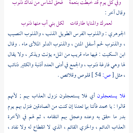
وفي كل يوم قد خبطت بنعمة فحق لشأس من نداك ذنوب
وقال آخر :
لعمرك والمنايا طارقات لكل بني أب منها ذنوب
الجوهري
: والذنوب الفرس الطويل الذنب ، والذنوب النصيب
، والذنوب لحم أسفل المتن ، والذنوب الدلو الملأى ماء . وقال
ابن السكيت
: فيها ماء قريب من الملء يؤنث ويذكر ، ولا يقال
لها وهي فارغة ذنوب ، والجمع في أدنى العدد أذنبة والكثير ذنائب
، مثل
[
ص:
54 ]
قلوص وقلائص .
فلا يستعجلون
أي فلا يستعجلون نزول العذاب بهم ; لأنهم
قالوا : يا
محمد
فأتنا بما تعدنا إن كنت من الصادقين فنزل بهم يوم
بدر
ما حقق به وعده وعجل بهم انتقامه ، ثم لهم في الآخرة
العذاب الدائم ، والخزي القائم ، الذي لا انقطاع له ولا نفاد ،