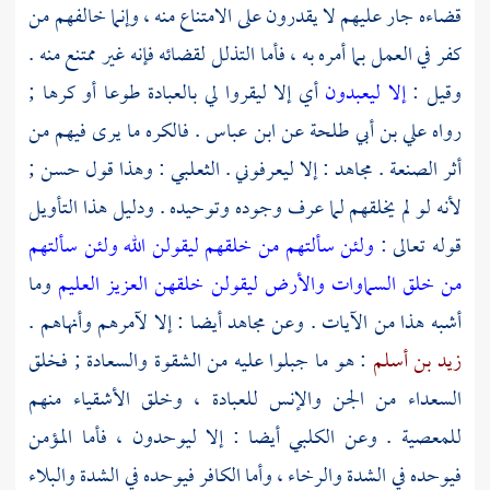
قضاءه جار عليهم لا يقدرون على الامتناع منه ، وإنما خالفهم من
كفر في العمل بما أمره به ، فأما التذلل لقضائه فإنه غير ممتنع منه .
وقيل :
إلا ليعبدون
أي إلا ليقروا لي بالعبادة طوعا أو كرها ;
رواه
علي بن أبي طلحة
عن
ابن عباس
. فالكره ما يرى فيهم من
أثر الصنعة .
مجاهد
: إلا ليعرفوني .
الثعلبي
: وهذا قول حسن ;
لأنه لو لم يخلقهم لما عرف وجوده وتوحيده . ودليل هذا التأويل
قوله تعالى :
ولئن سألتهم من خلقهم ليقولن الله
ولئن سألتهم
من خلق السماوات والأرض ليقولن خلقهن العزيز العليم
وما
أشبه هذا من الآيات . وعن
مجاهد
أيضا : إلا لآمرهم وأنهاهم .
زيد بن أسلم
: هو ما جبلوا عليه من الشقوة والسعادة ; فخلق
السعداء من الجن والإنس للعبادة ، وخلق الأشقياء منهم
للمعصية . وعن
الكلبي
أيضا : إلا ليوحدون ، فأما المؤمن
فيوحده في الشدة والرخاء ، وأما الكافر فيوحده في الشدة والبلاء