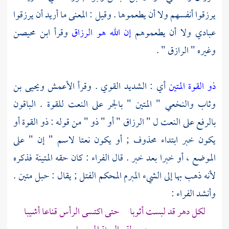
يرزقوا أنفسهم ولا أن يطعموها . وقيل : المعنى ما أريد أن يرزقوا
عبادي ولا أن يطعموهم
إن الله هو الرزاق
وقرأ
ابن محيصن
وغيره " الرازق " .
ذو القوة المتين
أي : الشديد القوي . وقرأ
الأعمش
ويحيى بن
وثاب
والنخعي
" المتين " بالجر على النعت للقوة . الباقون
بالرفع على النعت ل " الرزاق " أو " ذو " من قوله : ذو القوة أو
يكون خبر ابتداء محذوف ; أو يكون نعتا لاسم " إن " على
الموضع ، أو خبرا بعد خبر . قال
الفراء
: كان حقه المتينة فذكره
لأنه ذهب بها إلى الشيء المبرم المحكم الفتل ; يقال : حبل متين .
وأنشد
الفراء
:
لكل دهر قد لبست أثوبا حتى اكتسى الرأس قناعا أشيبا