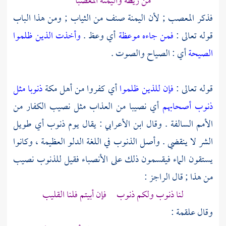
من ريطة واليمنة المعصبا
فذكر المعصب ; لأن اليمنة صنف من الثياب ; ومن هذا الباب
قوله تعالى :
فمن جاءه موعظة
أي وعظ .
وأخذت الذين ظلموا
الصيحة
أي : الصياح والصوت .
قوله تعالى :
فإن للذين ظلموا
أي كفروا من
أهل
مكة
ذنوبا مثل
ذنوب أصحابهم
أي نصيبا من العذاب مثل نصيب الكفار من
الأمم السالفة . وقال
ابن الأعرابي
: يقال يوم ذنوب أي طويل
الشر لا ينقضي . وأصل الذنوب في اللغة الدلو العظيمة ، وكانوا
يستقون الماء فيقسمون ذلك على الأنصباء فقيل للذنوب نصيب
من هذا ; قال الراجز :
لنا ذنوب ولكم ذنوب فإن أبيتم فلنا القليب
وقال
علقمة
: