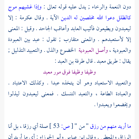
دون النعمة والرخاء ; يدل عليه قوله تعالى :
وإذا غشيهم موج
كالظلل دعوا الله مخلصين له الدين
الآية . وقال
عكرمة
: إلا
ليعبدون ويطيعون فأثيب العابد وأعاقب الجاحد . وقيل : المعنى
إلا لأستعبدهم . والمعنى متقارب ; تقول : عبد بين العبودة
والعبودية ،
وأصل العبودية
الخضوع والذل . والتعبيد التذليل ;
يقال : طريق معبد . قال
طرفة بن العبد
:
وظيفا وظيفا فوق مور معبد
والتعبيد الاستعباد وهو أن يتخذه عبدا . وكذلك الاعتباد .
والعبادة الطاعة ، والتعبد التنسك . فمعنى ليعبدون ليذلوا
ويخضعوا ويعبدوا .
ما أريد منهم من رزق
" من "
[
ص:
53 ]
صلة أي رزقا ، بل أنا
الرزاق والمعطي . وقال
ابن عباس
وأبو الجوزاء
: أي ما أريد أن