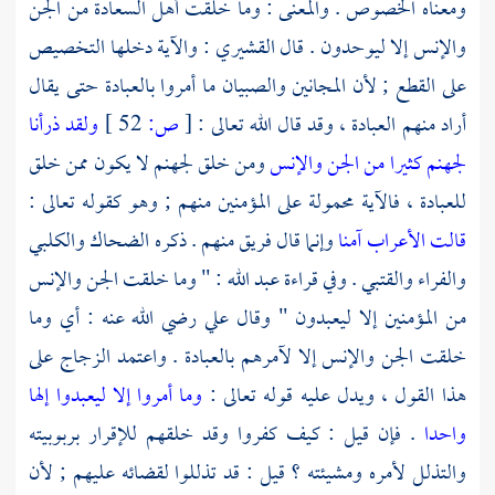
ومعناه الخصوص . والمعنى : وما خلقت أهل السعادة من الجن
والإنس إلا ليوحدون . قال
القشيري
: والآية دخلها التخصيص
على القطع ; لأن المجانين والصبيان ما أمروا بالعبادة حتى يقال
أراد منهم العبادة ، وقد قال الله تعالى :
[
ص:
52 ]
ولقد ذرأنا
لجهنم كثيرا من الجن والإنس
ومن خلق لجهنم لا يكون ممن خلق
للعبادة ، فالآية محمولة على المؤمنين منهم ; وهو كقوله تعالى :
قالت الأعراب آمنا
وإنما قال فريق منهم . ذكره
الضحاك
والكلبي
والفراء
والقتبي
. وفي قراءة
عبد الله
: " وما خلقت الجن والإنس
من المؤمنين إلا ليعبدون " وقال
علي
رضي الله عنه : أي وما
خلقت الجن والإنس إلا لآمرهم بالعبادة . واعتمد
الزجاج
على
هذا القول ، ويدل عليه قوله تعالى :
وما أمروا إلا ليعبدوا إلها
واحدا
. فإن قيل : كيف كفروا وقد خلقهم للإقرار بربوبيته
والتذلل لأمره ومشيئته ؟ قيل : قد تذللوا لقضائه عليهم ; لأن