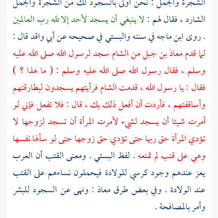
الشجرة والجمل : نحن أولى بالسجود لك من الشجرة والجمل
الشارد ، فقال لهم :
لا ينبغي أن يسجد لأحد إلا لله رب العالمين
. روى
ابن ماجه
في سننه
والبستي
في صحيحه عن
أبي واقد
قال :
لما قدم
معاذ بن جبل
من
الشام
سجد لرسول الله صلى الله عليه
وسلم ، فقال رسول الله صلى الله عليه وسلم : ( ما هذا ؟ )
فقال : يا رسول الله ، قدمت
الشام
فرأيتهم يسجدون لبطارقتهم
وأساقفتهم ، فأردت أن أفعل ذلك بك ، قال : فلا تفعل فإني لو
أمرت شيئا أن يسجد لشيء لأمرت المرأة أن تسجد لزوجها لا
تؤدي المرأة حق ربها حتى تؤدي حق زوجها حتى لو سألها نفسها
وهي على قتب لم تمنعه
. لفظ
البستي
. ومعنى القتب أن العرب
يعز عندهم وجود كرسي للولادة فيحملون نساءهم على القتب
عند الولادة . وفي بعض طرق
معاذ
: ونهى عن السجود للبشر
وأمر بالمصافحة .