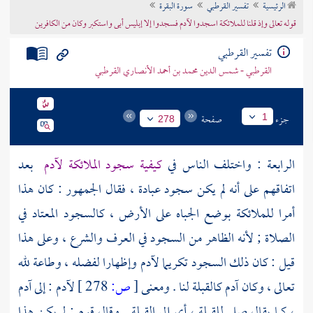
الرئيسية
تفسير القرطبي
سورة البقرة
تراجم الأعلام
قوله تعالى وإذ قلنا للملائكة اسجدوا لآدم فسجدوا إلا إبليس أبى واستكبر وكان من الكافرين
تفسير القرطبي
القرطبي - شمس الدين محمد بن أحمد الأنصاري القرطبي
جزء
صفحة
1
278
الرابعة : واختلف الناس في
كيفية سجود الملائكة
لآدم
بعد
اتفاقهم على أنه لم يكن سجود عبادة ، فقال الجمهور : كان هذا
أمرا للملائكة بوضع الجباه على الأرض ، كالسجود المعتاد في
الصلاة ; لأنه الظاهر من السجود في العرف والشرع ، وعلى هذا
قيل : كان ذلك السجود تكريما
لآدم
وإظهارا لفضله ، وطاعة لله
تعالى ، وكان
آدم
كالقبلة لنا . ومعنى
[
ص:
278 ]
لآدم : إلى
آدم
، كما يقال صلى للقبلة ، أي إلى القبلة . وقال قوم : لم يكن هذا