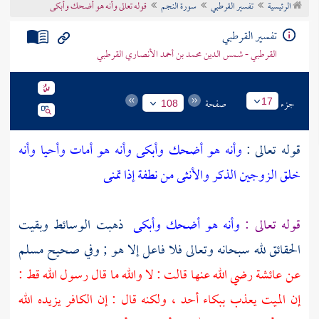
الرئيسية
تفسير القرطبي
سورة النجم
قوله تعالى وأنه هو أضحك وأبكى
تراجم الأعلام
تفسير القرطبي
القرطبي - شمس الدين محمد بن أحمد الأنصاري القرطبي
جزء
صفحة
17
108
قوله تعالى :
وأنه هو أضحك وأبكى وأنه هو أمات وأحيا وأنه
خلق الزوجين الذكر والأنثى من نطفة إذا تمنى
قوله تعالى :
وأنه هو أضحك وأبكى
ذهبت الوسائط وبقيت
الحقائق لله سبحانه وتعالى فلا فاعل إلا هو ; وفي صحيح
مسلم
عن
عائشة
رضي الله عنها قالت : لا والله ما قال رسول الله قط :
إن الميت يعذب ببكاء أحد ، ولكنه قال : إن الكافر يزيده الله