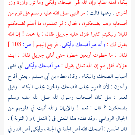
ببكاء أهله عذابا وإن الله لهو أضحك وأبكى وما تزر وازرة وزر
أخرى
. وعنها قالت :
مر النبي صلى الله عليه وسلم على قوم من
أصحابه وهم يضحكون ، فقال : لو تعلمون ما أعلم لضحكتم
قليلا ولبكيتم كثيرا فنزل عليه
جبريل
فقال : يا
محمد
! إن الله
يقول لك :
وأنه هو أضحك وأبكى
. فرجع إليهم
[
ص:
108 ]
فقال : ما خطوت أربعين خطوة حتى أتاني
جبريل
فقال : ايت
هؤلاء فقل لهم إن الله تعالى يقول :
هو أضحك وأبكى
أي قضى
أسباب الضحك والبكاء . وقال
عطاء بن أبي مسلم
: يعني أفرح
وأحزن ; لأن الفرح يجلب الضحك والحزن يجلب البكاء . وقيل
لعمر :
هل كان أصحاب رسول الله صلى الله عليه وسلم
يضحكون ؟ قال : نعم ! والإيمان والله أثبت في قلوبهم من
الجبال الرواسي . وقد تقدم هذا المعنى في ( النمل ) و ( التوبة ) .
قال
الحسن
: أضحك الله أهل الجنة في الجنة ، وأبكى أهل النار في