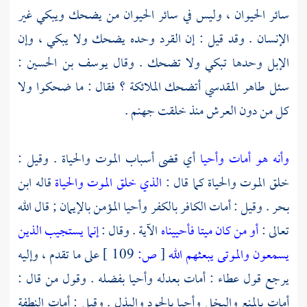
سائر الحيوان ، وليس في سائر الحيوان من يضحك ويبكي غير
الإنسان . وقد قيل : إن القرد وحده يضحك ولا يبكي ، وإن
الإبل وحدها تبكي ولا تضحك . وقال
يوسف بن الحسين
:
سئل
طاهر المقدسي
أتضحك الملائكة ؟ فقال : ما ضحكوا ولا
كل من دون العرش منذ خلقت جهنم .
وأنه هو أمات وأحيا
أي قضى أسباب الموت والحياة . وقيل :
خلق الموت والحياة كما قال :
الذي خلق الموت والحياة
قاله
ابن
بحر
. وقيل : أمات الكافر بالكفر وأحيا المؤمن بالإيمان ; قال الله
تعالى :
أو من كان ميتا فأحييناه
الآية . وقال :
إنما يستجيب الذين
يسمعون والموتى يبعثهم الله
[
ص:
109 ]
على ما تقدم ، وإليه
يرجع قول
عطاء
: أمات بعدله وأحيا بفضله . وقول من قال :
أمات بالمنع والبخل وأحيا بالجود والبذل . وقيل : أمات النطفة