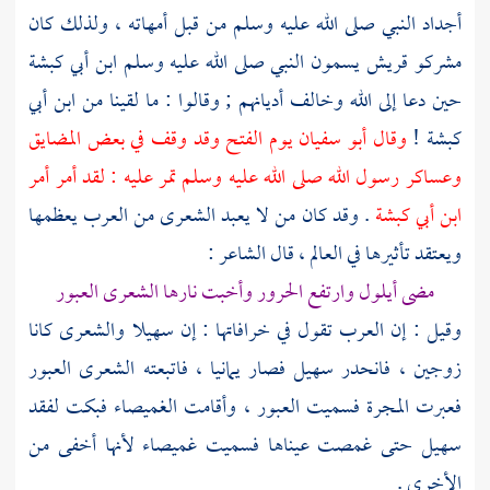
أجداد النبي صلى الله عليه وسلم من قبل أمهاته ، ولذلك كان
مشركو
قريش
يسمون النبي صلى الله عليه وسلم ابن أبي كبشة
حين دعا إلى الله وخالف أديانهم ; وقالوا : ما لقينا من ابن أبي
كبشة !
وقال
أبو سفيان
يوم الفتح وقد وقف في بعض المضايق
وعساكر رسول الله صلى الله عليه وسلم تمر عليه : لقد أمر أمر
ابن أبي كبشة
. وقد كان من لا يعبد الشعرى من العرب يعظمها
ويعتقد تأثيرها في العالم ، قال الشاعر :
مضى أيلول وارتفع الحرور وأخبت نارها الشعرى العبور
وقيل : إن العرب تقول في خرافاتها : إن سهيلا والشعرى كانا
زوجين ، فانحدر سهيل فصار يمانيا ، فاتبعته الشعرى العبور
فعبرت المجرة فسميت العبور ، وأقامت الغميصاء فبكت لفقد
سهيل حتى غمصت عيناها فسميت غميصاء لأنها أخفى من
الأخرى .