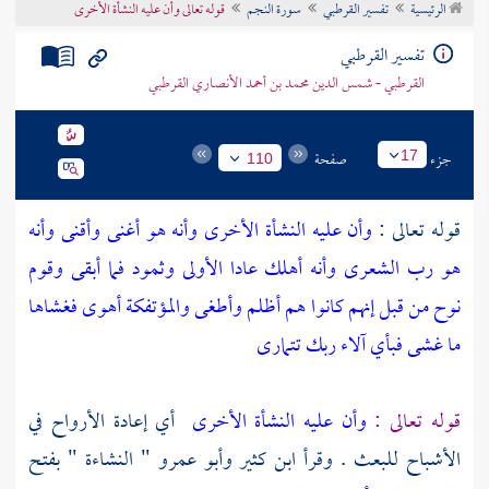
الرئيسية
تفسير القرطبي
سورة النجم
قوله تعالى وأن عليه النشأة الأخرى
تراجم الأعلام
تفسير القرطبي
القرطبي - شمس الدين محمد بن أحمد الأنصاري القرطبي
جزء
صفحة
17
110
قوله تعالى :
وأن عليه النشأة الأخرى وأنه هو أغنى وأقنى وأنه
هو رب الشعرى وأنه أهلك عادا الأولى وثمود فما أبقى وقوم
نوح من قبل إنهم كانوا هم أظلم وأطغى والمؤتفكة أهوى فغشاها
ما غشى فبأي آلاء ربك تتمارى
قوله تعالى :
وأن عليه النشأة الأخرى
أي إعادة الأرواح في
الأشباح للبعث . وقرأ
ابن كثير
وأبو عمرو
" النشاءة " بفتح