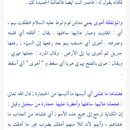
فكأنه يقول له : فاصبر أنت أيضا فالعاقبة الحميدة لك .
والمؤتفكة أهوى
يعني
مدائن قوم
لوط
عليه السلام ائتفكت بهم ،
أي : انقلبت وصار عاليها سافلها . يقال : أفكته أي قلبته
وصرفته . أهوى أي خسف بهم بعد رفعها إلى السماء ; رفعها
جبريل
ثم أهوى بها إلى الأرض . وقال
المبرد
: جعلها تهوي .
ويقال : هوى بالفتح يهوي هويا أي سقط و " أهوى " أي أسقط
.
فغشاها ما غشى
أي ألبسها ما ألبسها من الحجارة ; قال الله تعالى
:
فجعلنا عاليها سافلها وأمطرنا عليها حجارة من سجيل
وقيل :
إن الكناية ترجع إلى جميع هذه الأمم ; أي غشاها من العذاب ما
غشاهم ، وأبهم لأن كلا منهم أهلك بضرب غير ما أهلك به