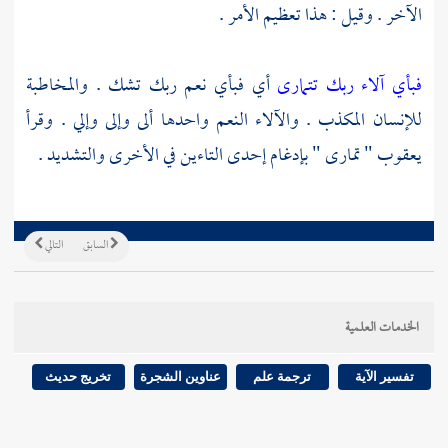
الآخر . وقيل : هذا تعظيم الأمر .
فبأي آلاء ربك تتمارى
أي فبأي نعم ربك تشك . والمخاطبة
للإنسان المكذب . والآلاء النعم واحدها ألى وإلى وإلي . وقرأ
يعقوب
" تمارى " بإدغام إحدى التاءين في الأخرى والتشديد .
السابق
التالي
الخدمات العلمية
تفسير الآية
ترجمة علم
عناوين الشجرة
تخريج حديث