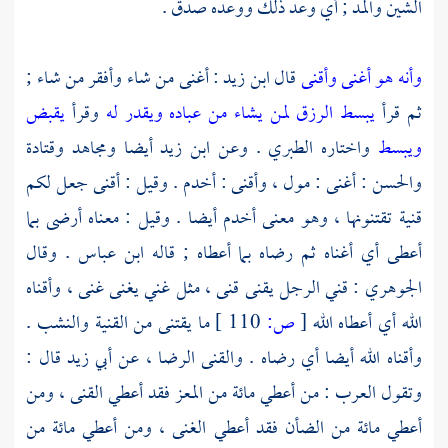
الشين والمد ; أي وعد ذلك ووعده صدق .
وأنه هو أغنى وأقنى
قال
ابن زيد
: أغنى من شاء وأفقر من شاء ;
ثم قرأ
يبسط الرزق لمن يشاء من عباده ويقدر له
وقرأ
يقبض
ويبسط
واختاره
الطبري
. وعن
ابن زيد
أيضا
ومجاهد
وقتادة
والحسن
: أغنى : مول ، وأقنى : أخدم . وقيل : أقنى جعل لكم
قنية تقتنونها ، وهو معنى أخدم أيضا . وقيل : معناه أرضى بما
أعطى أي أغناه ثم رضاه بما أعطاه ; قاله
ابن عباس
. وقال
الجوهري
: قني الرجل يقنى قنى ، مثل غني يغنى غنى ، وأقناه
الله أي أعطاه الله
[
ص:
110 ]
ما يقتنى من القنية والنشب .
وأقناه الله أيضا أي رضاه . والقنى الرضا ، عن
أبي زيد
قال :
وتقول العرب : من أعطي مائة من المعز فقد أعطي القنى ، ومن
أعطي مائة من الضأن فقد أعطي الغنى ، ومن أعطي مائة من