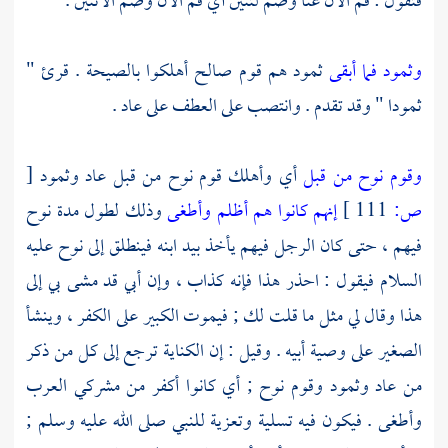
فتقول : قم الآن عنا وضم لثنين أي قم الآن وضم الاثنين .
وثمود فما أبقى
ثمود هم قوم
صالح
أهلكوا بالصيحة . قرئ "
ثمودا " وقد تقدم . وانتصب على العطف على
عاد
.
وقوم نوح من قبل
أي وأهلك قوم
نوح
من قبل
عاد
وثمود
[
ص:
111 ]
إنهم كانوا هم أظلم وأطغى
وذلك لطول مدة
نوح
فيهم ، حتى كان الرجل فيهم يأخذ بيد ابنه فينطلق إلى
نوح
عليه
السلام فيقول : احذر هذا فإنه كذاب ، وإن أبي قد مشى بي إلى
هذا وقال لي مثل ما قلت لك ; فيموت الكبير على الكفر ، وينشأ
الصغير على وصية أبيه . وقيل : إن الكناية ترجع إلى كل من ذكر
من
عاد
وثمود
وقوم
نوح
; أي كانوا أكفر من مشركي العرب
وأطغى . فيكون فيه تسلية وتعزية للنبي صلى الله عليه وسلم ;