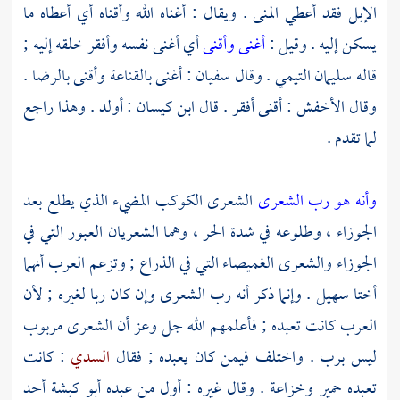
الإبل فقد أعطي المنى . ويقال : أغناه الله وأقناه أي أعطاه ما
يسكن إليه . وقيل :
أغنى وأقنى
أي أغنى نفسه وأفقر خلقه إليه ;
قاله
سليمان التيمي
. وقال
سفيان
: أغنى بالقناعة وأقنى بالرضا .
وقال
الأخفش
: أقنى أفقر . قال
ابن كيسان
: أولد . وهذا راجع
لما تقدم .
وأنه هو رب الشعرى
الشعرى الكوكب المضيء الذي يطلع بعد
الجوزاء ، وطلوعه في شدة الحر ، وهما الشعريان العبور التي في
الجوزاء والشعرى الغميصاء التي في الذراع ; وتزعم العرب أنهما
أختا
سهيل
. وإنما ذكر أنه رب الشعرى وإن كان ربا لغيره ; لأن
العرب كانت تعبده ; فأعلمهم الله جل وعز أن الشعرى مربوب
ليس برب . واختلف فيمن كان يعبده ; فقال
السدي
: كانت
تعبده
حمير
وخزاعة
. وقال غيره : أول من عبده
أبو كبشة
أحد