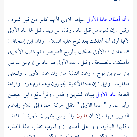
وأنه أهلك عادا الأولى
سماها الأولى لأنهم كانوا من قبل
ثمود
.
وقيل : إن
ثمود
من قبل
عاد
. وقال
ابن زيد
: قيل لها
عاد الأولى
لأنها أول أمة أهلكت بعد
نوح
عليه السلام . وقال
ابن إسحاق
:
هما عادان ؛ فالأولى أهلكت بالريح الصرصر ، ثم كانت الأخرى
فأهلكت بالصيحة . وقيل :
عاد الأولى
هو
عاد بن إرم بن عوص
بن سام بن نوح
،
وعاد الثانية
من ولد
عاد الأولى
; والمعنى
متقارب . وقيل : إن
عادا الآخرة
الجبارون وهم قوم
هود
. وقراءة
العامة
عادا الأولى
ببيان التنوين والهمز . وقرأ
نافع
وابن محيصن
وأبو عمرو
" عادا الاولى " بنقل حركة الهمزة إلى اللام وإدغام
التنوين فيها ، إلا أن
قالون
والسوسي
يظهران الهمزة الساكنة .
وقلبها
الباقون
واوا على أصلها ; والعرب تقلب هذا القلب