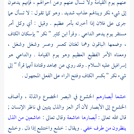
عنهم يوم القيامة ولا تسأل عنهم وعن أحوالهم ، فإنهم يدعون
إلى شيء نكر وينالهم عذاب شديد . وهو كما تقول : لا تسأل عما
جرى على فلان إذا أخبرته بأمر عظيم . وقيل : أي وكل أمر
مستقر يوم يدعو الداعي . وقرأ
ابن كثير
" نكر " بإسكان الكاف
، وضمها الباقون وهما لغتان كعسر وعسر وشغل وشغل ،
ومعناه الأمر الفظيع العظيم وهو يوم القيامة . والداعي هو
إسرافيل
عليه السلام . وقد روي عن
مجاهد
وقتادة
أنهما قرأا " إلى
شيء نكر " بكسر الكاف وفتح الراء على الفعل المجهول .
خشعا أبصارهم
الخشوع في البصر الخضوع والذلة ، وأضاف
الخشوع إلى الأبصار لأن أثر العز والذل يتبين في ناظر الإنسان ;
قال الله تعالى :
أبصارها خاشعة
وقال تعالى :
خاشعين من الذل
ينظرون من طرف خفي
. ويقال : خشع واختشع إذا ذل . وخشع