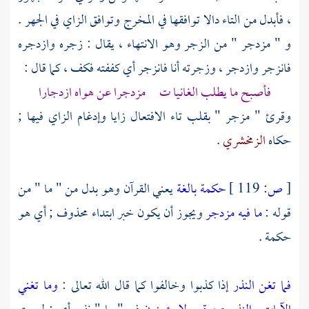
، فأبدل من التاء دالا توافقها في المخرج وتوافق الزاي في الجهر .
و " مزدجر " من الزجر وهو الانتهاء ، يقال : زجره وازدجره
فانزجر وازدجر ، وزجرته أنا فانزجر أي كففته فكف ، كما قال :
فأصبح ما يطلب الغانيا ت مزدجرا عن هواه ازدجارا
وقرئ " مزجر " بقلب تاء الافتعال زايا وإدغام الزاي فيها ;
حكاه
الزمخشري
.
[
ص:
119 ]
حكمة بالغة
يعني القرآن وهو بدل من " ما " من
قوله :
ما فيه مزدجر
ويجوز أن يكون خبر ابتداء محذوف ; أي هو
حكمة .
فما تغن النذر
إذا كذبوا وخالفوا كما قال الله تعالى :
وما تغني