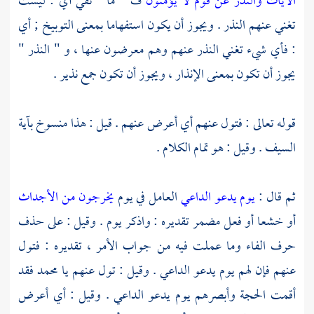
الآيات والنذر عن قوم لا يؤمنون
ف " ما " نفي أي : ليست
تغني عنهم النذر . ويجوز أن يكون استفهاما بمعنى التوبيخ ; أي
: فأي شيء تغني النذر عنهم وهم معرضون عنها ، و " النذر "
يجوز أن تكون بمعنى الإنذار ، ويجوز أن تكون جمع نذير .
قوله تعالى : فتول عنهم أي أعرض عنهم . قيل : هذا منسوخ بآية
السيف . وقيل : هو تمام الكلام .
ثم قال :
يوم يدعو الداعي
العامل في يوم
يخرجون من الأجداث
أو خشعا أو فعل مضمر تقديره : واذكر يوم . وقيل : على حذف
حرف الفاء وما عملت فيه من جواب الأمر ، تقديره : فتول
عنهم فإن لهم يوم يدعو الداعي . وقيل : تول عنهم يا
محمد
فقد
أقمت الحجة وأبصرهم يوم يدعو الداعي . وقيل : أي أعرض