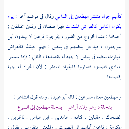
كأنهم جراد منتشر مهطعين إلى الداعي
وقال في موضع آخر :
يوم
يكون الناس كالفراش المبثوث
فهما صفتان في وقتين مختلفين ;
أحدهما : عند الخروج من القبور ، يخرجون فزعين لا يهتدون أين
يتوجهون ، فيدخل بعضهم في بعض ; فهم حينئذ كالفراش
المبثوث بعضه في بعض لا جهة له يقصدها ، الثاني : فإذا سمعوا
المنادي قصدوه فصاروا كالجراد المنتشر ; لأن الجراد له جهة
يقصدها .
و مهطعين معناه مسرعين ; قاله
أبو عبيدة
. ومنه قول الشاعر :
بدجلة دارهم ولقد أراهم بدجلة مهطعين إلى السماع
الضحاك
: مقبلين .
قتادة
: عامدين .
ابن عباس
: ناظرين .
عكرمة
: فاتحين آذانهم إلى الصوت . والمعنى متقارب . يقال :