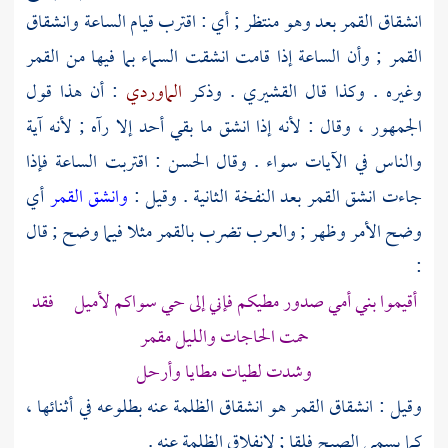
انشقاق القمر بعد وهو منتظر ; أي : اقترب قيام الساعة وانشقاق
القمر ; وأن الساعة إذا قامت انشقت السماء بما فيها من القمر
وغيره . وكذا قال
القشيري
. وذكر
الماوردي
: أن هذا قول
الجمهور ، وقال : لأنه إذا انشق ما بقي أحد إلا رآه ; لأنه آية
والناس في الآيات سواء . وقال
الحسن
: اقتربت الساعة فإذا
جاءت انشق القمر بعد النفخة الثانية . وقيل :
وانشق القمر
أي
وضح الأمر وظهر ; والعرب تضرب بالقمر مثلا فيما وضح ; قال
:
أقيموا بني أمي صدور مطيكم فإني إلى حي سواكم لأميل فقد
حمت الحاجات والليل مقمر
وشدت لطيات مطايا وأرحل
وقيل : انشقاق القمر هو انشقاق الظلمة عنه بطلوعه في أثنائها ،
كما يسمى الصبح فلقا ; لانفلاق الظلمة عنه .