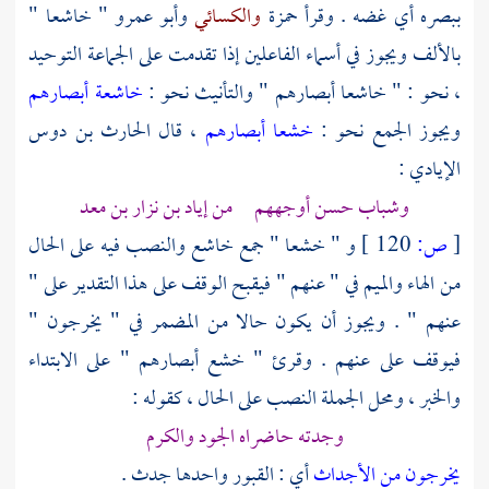
ببصره أي غضه . وقرأ
حمزة
والكسائي
وأبو عمرو
" خاشعا "
بالألف ويجوز في أسماء الفاعلين إذا تقدمت على الجماعة التوحيد
، نحو : " خاشعا أبصارهم " والتأنيث نحو :
خاشعة أبصارهم
ويجوز الجمع نحو :
خشعا أبصارهم
، قال
الحارث بن دوس
الإيادي
:
وشباب حسن أوجههم من إياد بن نزار بن معد
[
ص:
120 ]
و " خشعا " جمع خاشع والنصب فيه على الحال
من الهاء والميم في " عنهم " فيقبح الوقف على هذا التقدير على "
عنهم " . ويجوز أن يكون حالا من المضمر في " يخرجون "
فيوقف على عنهم . وقرئ " خشع أبصارهم " على الابتداء
والخبر ، ومحل الجملة النصب على الحال ، كقوله :
وجدته حاضراه الجود والكرم
يخرجون من الأجداث
أي : القبور واحدها جدث .