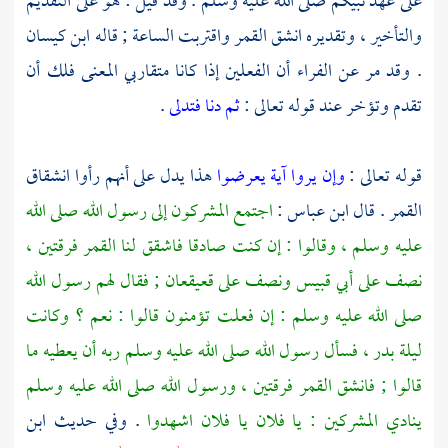
على عهد نبيكم صلى الله عليه وسلم . وقد قيل : هو على التقديم
والتأخير ، وتقديره انشق القمر واقتربت الساعة ; قاله
ابن كيسان
. وقد مر عن
الفراء
أن الفعلين إذا كانا متقاربي المعنى فلك أن
تقدم وتؤخر عند قوله تعالى :
ثم دنا فتدلى
.
قوله تعالى :
وإن يروا آية يعرضوا
هذا يدل على أنهم رأوا انشقاق
القمر . قال
ابن عباس
:
اجتمع المشركون إلى رسول الله صلى الله
عليه وسلم ، وقالوا : إن كنت صادقا فاشقق لنا القمر فرقتين ،
نصف على
أبي قبيس
ونصف على
قعيقعان
; فقال لهم رسول الله
صلى الله عليه وسلم : إن فعلت تؤمنون قالوا : نعم ؟ وكانت
ليلة بدر ، فسأل رسول الله صلى الله عليه وسلم ربه أن يعطيه ما
قالوا ; فانشق القمر فرقتين ، ورسول الله صلى الله عليه وسلم
ينادي المشركين : يا فلان يا فلان اشهدوا
. وفي حديث
ابن