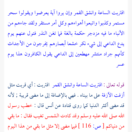
اقتربت الساعة وانشق القمر وإن يروا آية يعرضوا ويقولوا سحر
مستمر وكذبوا واتبعوا أهواءهم وكل أمر مستقر ولقد جاءهم من
الأنباء ما فيه مزدجر حكمة بالغة فما تغن النذر فتول عنهم يوم
يدع الداعي إلى شيء نكر خشعا أبصارهم يخرجون من الأجداث
كأنهم جراد منتشر مهطعين إلى الداعي يقول الكافرون هذا يوم
عسر
قوله تعالى :
اقتربت الساعة وانشق القمر
اقتربت : أي قربت مثل
أزفت الآزفة
على ما بيناه . فهي بالإضافة إلى ما مضى قريبة ; لأنه
قد مضى أكثر الدنيا كما روى
قتادة
عن
أنس
قال :
خطب رسول
الله صلى الله عليه وسلم وقد كادت الشمس تغيب فقال : ما بقي
من دنياكم
[
ص:
116 ]
فيما مضى إلا مثل ما بقي من هذا اليوم