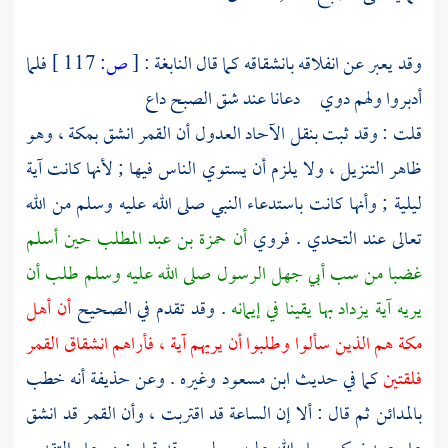
وقد يعبر عن انفلاقه بانشقاقه كما قال
النابغة
:
[
ص:
117 ]
فلما
أدبروا ولهم دوي دعانا عند شق الصبح داع
قلت : وقد ثبت بنقل الآحاد العدول أن القمر انشق
بمكة
، وهو
ظاهر التنزيل ، ولا يلزم أن يستوي الناس فيها ; لأنها كانت آية
ليلية ; وأنها كانت باستدعاء النبي صلى الله عليه وسلم من الله
تعالى عند التحدي . فروي
أن
حمزة بن عبد المطلب
حين أسلم
غضبا من سب
أبي جهل
الرسول صلى الله عليه وسلم طلب أن
يريه آية يزداد بها يقينا في إيمانه
. وقد تقدم في الصحيح
أن
أهل
مكة
هم الذين سألوا وطلبوا أن يريهم آية ، فأراهم انشقاق القمر
فلقتين
كما في حديث
ابن مسعود
وغيره . وعن
حذيفة
أنه خطب
بالمدائن
ثم قال : ألا إن الساعة قد اقتربت ، وأن القمر قد انشق