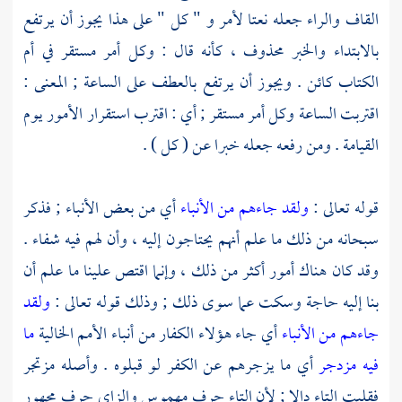
القاف والراء جعله نعتا لأمر و " كل " على هذا يجوز أن يرتفع
بالابتداء والخبر محذوف ، كأنه قال : وكل أمر مستقر في أم
الكتاب كائن . ويجوز أن يرتفع بالعطف على الساعة ; المعنى :
اقتربت الساعة وكل أمر مستقر ; أي : اقترب استقرار الأمور يوم
القيامة . ومن رفعه جعله خبرا عن ( كل ) .
قوله تعالى :
ولقد جاءهم من الأنباء
أي من بعض الأنباء ; فذكر
سبحانه من ذلك ما علم أنهم يحتاجون إليه ، وأن لهم فيه شفاء .
وقد كان هناك أمور أكثر من ذلك ، وإنما اقتص علينا ما علم أن
بنا إليه حاجة وسكت عما سوى ذلك ; وذلك قوله تعالى :
ولقد
جاءهم من الأنباء
أي جاء هؤلاء الكفار من أنباء الأمم الخالية
ما
فيه مزدجر
أي ما يزجرهم عن الكفر لو قبلوه . وأصله مزتجر
فقلبت التاء دالا ; لأن التاء حرف مهموس والزاي حرف مجهور