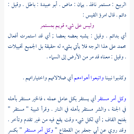
الربيع :
مستمر نافذ . يمان : ماض .
أبو عبيدة
: باطل . وقيل :
دائم . قال
امرؤ القيس
:
وليس على شيء قويم بمستمر
أي بدائم . وقيل : يشبه بعضه بعضا ; أي قد استمرت أفعال
محمد
على هذا الوجه فلا يأتي بشيء له حقيقة بل الجميع تخييلات
. وقيل : معناه قد مر من الأرض إلى السماء .
وكذبوا نبينا
واتبعوا أهواءهم
أي ضلالاتهم واختياراتهم .
وكل أمر مستقر
أي يستقر بكل عامل عمله ، فالخير مستقر بأهله
في الجنة ، والشر مستقر بأهله في النار . وقرأ
شيبة
" مستقر "
بفتح القاف ; أي لكل شيء وقت يقع فيه من غير تقدم وتأخر .
وقد روي عن
أبي جعفر بن القعقاع
"
وكل أمر مستقر
" بكسر