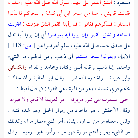
مسعود
:
انشق القمر على عهد رسول الله صلى الله عليه وسلم ،
فقالت
قريش
: هذا من سحر ابن أبي كبشة ; سحركم فاسألوا
السفار ; فسألوهم فقالوا : قد رأينا القمر انشق فنزلت :
اقتربت
الساعة وانشق القمر وإن يروا آية يعرضوا
أي إن يروا آية تدل
على صدق
محمد
صلى الله عليه وسلم أعرضوا عن
[
ص:
118 ]
الإيمان
ويقولوا سحر مستمر
أي ذاهب ; من قولهم : مر الشيء
واستمر إذا ذهب ; قاله
أنس
وقتادة
ومجاهد
والفراء
والكسائي
وأبو عبيدة
، واختاره
النحاس
. وقال
أبو العالية
والضحاك
:
محكم قوي شديد ، وهو من المرة وهي القوة ; كما قال
لقيط
:
حتى استمرت على شزر مريرته مر العزيمة لا قحما ولا ضرعا
وقال
الأخفش
: هو مأخوذ من إمرار الحبل وهو شدة فتله .
وقيل : معناه مر من المرارة . يقال : أمر الشيء صار مرا ، وكذلك
مر الشيء يمر بالفتح مرارة فهو مر ، وأمره غيره ومره . وقال