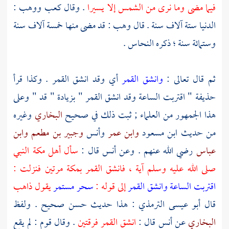
فيما مضى وما نرى من الشمس إلا يسيرا
. وقال
كعب
ووهب
:
الدنيا ستة آلاف سنة . قال
وهب
: قد مضى منها خمسة آلاف سنة
وستمائة سنة ؛ ذكره
النحاس
.
ثم قال تعالى :
وانشق القمر
أي وقد انشق القمر . وكذا قرأ
حذيفة
" اقتربت الساعة وقد انشق القمر " بزيادة " قد " وعلى
هذا الجمهور من العلماء ; ثبت ذلك في صحيح
البخاري
وغيره
من حديث
ابن مسعود
وابن عمر
وأنس
وجبير بن مطعم
وابن
عباس
رضي الله عنهم . وعن
أنس
قال :
سأل
أهل
مكة
النبي
صلى الله عليه وسلم آية ، فانشق القمر
بمكة
مرتين فنزلت :
اقتربت الساعة وانشق القمر
إلى قوله :
سحر مستمر
يقول ذاهب
قال
أبو عيسى الترمذي
: هذا حديث حسن صحيح . ولفظ
البخاري
عن
أنس
قال :
انشق القمر فرقتين
. وقال قوم : لم يقع