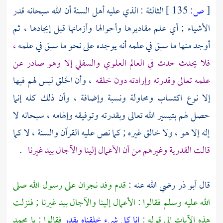
[
ص:
135 ]
الثالثة : الذي عليه أهل السنة أن الله سبحانه قدر
الأشياء ; أي علم مقاديرها وأحوالها وأزمانها قبل إيجادها ، ثم
أوجد منها ما سبق في علمه أنه يوجده على نحو ما سبق في علمه
،
فلا يحدث حدث في العالم العلوي والسفلي إلا وهو صادر عن
علمه تعالى وقدرته وإرادته دون خلقه
، وأن الخلق ليس لهم فيها
إلا نوع اكتساب ومحاولة ونسبة وإضافة ، وأن ذلك كله إنما
حصل لهم بتيسير الله تعالى وبقدرته وتوفيقه وإلهامه ، سبحانه لا
إله إلا هو ، ولا خالق غيره ; كما نص عليه القرآن والسنة ، لا كما
قالت
القدرية
وغيرهم من أن الأعمال إلينا والآجال بيد غيرنا
.
قال
أبو ذر
رضي الله عنه :
قدم
وفد نجران
على رسول الله صلى
الله عليه وسلم فقالوا : الأعمال إلينا والآجال بيد غيرنا ; فنزلت
هذه الآيات إلى قوله :
إنا كل شيء خلقناه بقدر
فقالوا : يا
محمد