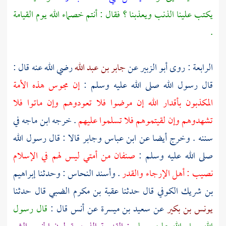
يكتب علينا الذنب ويعذبنا ؟ فقال : أنتم خصماء الله يوم القيامة
.
الرابعة : روى
أبو الزبير
عن
جابر بن عبد الله
رضي الله عنه قال :
قال رسول الله صلى الله عليه وسلم :
إن مجوس هذه الأمة
المكذبون بأقدار الله إن مرضوا فلا تعودوهم وإن ماتوا فلا
تشهدوهم وإن لقيتموهم فلا تسلموا عليهم
. خرجه
ابن ماجه
في
سننه . وخرج أيضا عن
ابن عباس
وجابر
قالا : قال رسول الله
صلى الله عليه وسلم :
صنفان من أمتي ليس لهم في الإسلام
نصيب : أهل الإرجاء والقدر
. وأسند
النحاس
: وحدثنا
إبراهيم
بن شريك الكوفي
قال حدثنا
عقبة بن مكرم الضبي
قال حدثنا
يونس بن بكير
عن
سعيد بن ميسرة
عن
أنس
قال :
قال رسول