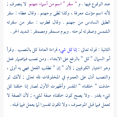
عند الوقوع فيها . و
" سقر " اسم من أسماء جهنم
لا ينصرف ;
لأنه اسم مؤنث معرفة ، وكذا لظى وجهنم . وقال
عطاء
: سقر
الطبق السادس من جهنم . وقال
قطرب
: سقر من سقرته
الشمس وصقرته لوحته . ويوم مسمقر ومصمقر : شديد الحر .
الثانية : قوله تعالى :
إنا كل شيء
قراءة العامة كل بالنصب . وقرأ
أبو السمال
" كل " بالرفع على الابتداء . ومن نصب فبإضمار فعل
وهو اختيار الكوفيين ; لأن " إن " تطلب الفعل فهي به أولى ،
والنصب أدل على العموم في المخلوقات لله تعالى ; لأنك لو
حذفت " خلقناه " المفسر وأظهرت الأول لصار إنا خلقنا كل
شيء بقدر . ولا يصح كون خلقناه صفة لشيء ; لأن الصفة لا
تعمل فيما قبل الموصوف ، ولا تكون تفسيرا لما يعمل فيما قبله .