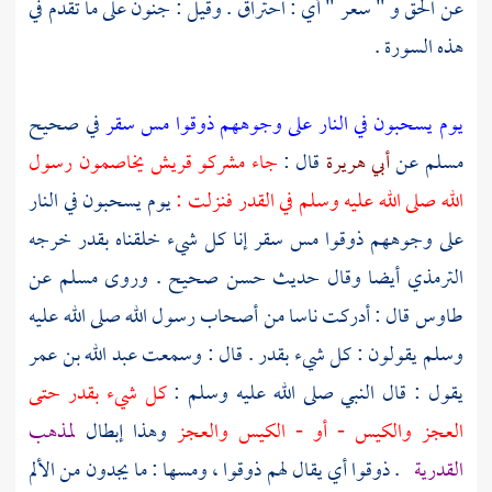
عن الحق و " سعر " أي : احتراق . وقيل : جنون على ما تقدم في
هذه السورة .
يوم يسحبون في النار على وجوههم ذوقوا مس سقر
في صحيح
مسلم
عن
أبي هريرة
قال :
جاء مشركو
قريش
يخاصمون رسول
الله صلى الله عليه وسلم في القدر فنزلت :
يوم يسحبون في النار
على وجوههم ذوقوا مس سقر إنا كل شيء خلقناه بقدر خرجه
الترمذي
أيضا وقال حديث حسن صحيح . وروى
مسلم
عن
طاوس
قال : أدركت ناسا من أصحاب رسول الله صلى الله عليه
وسلم يقولون : كل شيء بقدر . قال : وسمعت
عبد الله بن عمر
يقول : قال النبي صلى الله عليه وسلم :
كل شيء بقدر حتى
العجز والكيس - أو - الكيس والعجز
وهذا إبطال
لمذهب
القدرية
. ذوقوا أي يقال لهم ذوقوا ، ومسها : ما يجدون من الألم