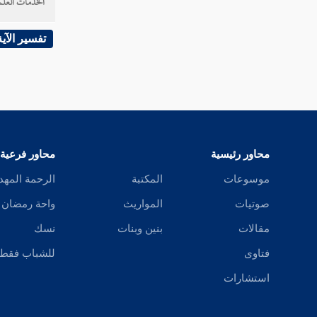
الخدمات العلم
تفسير سورة الفيل
تفسير الآية
تفسير سورة قريش
تفسير سورة الماعون
تفسير سورة الكوثر
سورة الكافرون
محاور رئيسية
محاور فرعية
موسوعات
المكتبة
الرحمة المهد
تفسير سورة الن‍صر
صوتيات
المواريث
واحة رمضان
سورة تبت
مقالات
بنين وبنات
نسك
سورة الإخلاص
فتاوى
للشباب فقط
استشارات
تفسير سورة الفلق