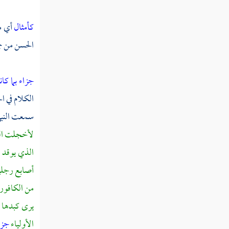
سورة البروج
كأمثال
أي م
سورة الطارق
الحسن من جم
سورة الأعلى
سورة الغاشية
جزاء بما كا
الكلام في ال
سورة الفجر
سمعت النبي 
سورة البلد
لأخجلت الش
سورة الشمس
الذي يوقد م
سورة الليل
أصابع رجليه
من الكافور 
سورة الضحى
يرى كبدها م
سورة ألم نشرح
الأولياء
جزاء