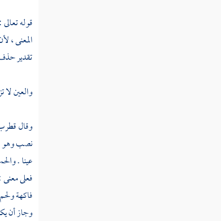
سورة الإنسان
قوله تعالى :
المعنى ، لأ
سورة المرسلات
تقدير حذف ا
سورة عم وتسمى سورة النبأ
سورة النازعات
والعين لا ت
سورة عبس
وقال
قطرب
سورة التكوير
نصب وهو
سورة الانفطار
عينا . والح
فعلى معنى :
سورة المطففين
فاكهة ولحم 
سورة الانشقاق
وجاز أن يكو