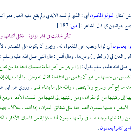
ثل أمثال
اللؤلؤ المكنون
أي : الذي لم تمسه الأيدي ولم يقع عليه الغبار فهو 
يع جوانبهن كما قال الشاعر :
[
ص:
187 ]
كأنما خلقت في قشر لؤلؤة فكل أكنافها و
نوا يعملون
أي ثوابا ونصبه على المفعول له . ويجوز أن يكون على المصدر ، ل
حور العين في ( والطور ) وغيرها . وقال
أنس
: قال النبي صلى الله عليه وسلم :
صلى الله عليه وسلم يقول :
إن الرجل من أهل الجنة ليمسك التفاحة من تفاح
مس من حسنها من غير أن ينقص من التفاحة فقال له رجل : يا
أبا سليمان
إن 
نه سراج آخر وسرج ولا ينقص ، والله على ما يشاء قدير
. وروي عن
ابن ع
ا إلى ركبتيها من الزعفران ، ومن ركبتيها إلى ثدييها من المسك الأذفر ، ومن ث
الأبيض ، عليها سبعون ألف حلة مثل شقائق النعمان ، إذا أقبلت يتلألأ وجهها
ن رقة ثيابها وجلدها ، في رأسها سبعون ألف ذؤابة من المسك الأذفر ، لك
 بما كانوا يعملون
.