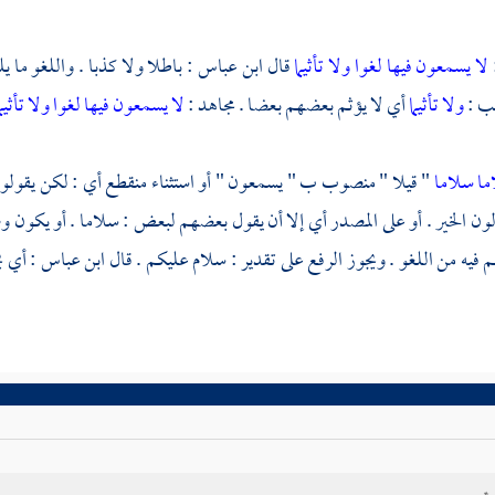
لا يسمعون فيها لغوا ولا تأثيما
قال
ابن عباس
: باطلا ولا كذبا . واللغو ما 
عب
:
ولا تأثيما
أي لا يؤثم بعضهم بعضا .
مجاهد
:
لا يسمعون فيها لغوا ولا تأثيم
اما سلاما
" قيلا " منصوب ب " يسمعون " أو استثناء منقطع أي : لكن يقولون
ولون الخير . أو على المصدر أي إلا أن يقول بعضهم لبعض : سلاما . أو يكون وصف
لم فيه من اللغو . ويجوز الرفع على تقدير : سلام عليكم . قال
ابن عباس
: أي ي