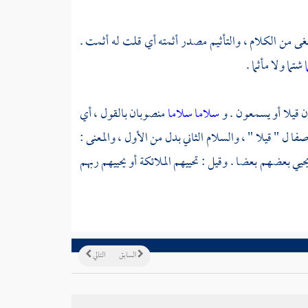
يلغى من الكلام ، والتأثيم مصدر أثمته أي قلت له أثمت .
ا
شتما ولا مأثما .
 قيلا أو يسمعون . و
سلاما سلاما
منصوبان بالقول ، أي
ا ل " قيلا " ، والسلام الثاني بدل من الأول ، والمعنى :
حيي بعضهم بعضا . وقيل : تحييهم الملائكة أو يحييهم ربهم
السابق
التالي