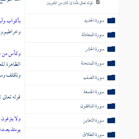
قوله تعالى فأما إن كان من المقربين
سورة الحديد
بأكواب وأب
وخراطيم واح
سورة المجادلة
سورة الحشر
وكأس من م
سورة الممتحنة
الظاهرة للع
وتكلف ومعا
سورة الصف
سورة الجمعة
قوله تعالى :
سورة المنافقون
ولا ينزفون
ت
سورة التغابن
يومئذ يصد
سورة الطلاق