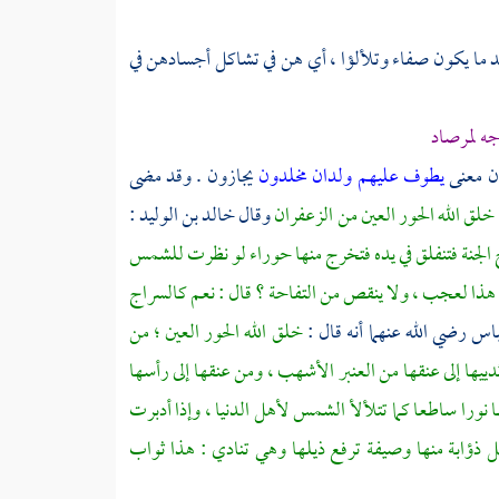
أشد ما يكون صفاء وتلألؤا ، أي هن في تشاكل أجسادهن في
جه لمرصاد
أن معنى
يطوف عليهم ولدان مخلدون
يجازون . وقد مضى
خلق الله الحور العين من الزعفران
وقال
خالد بن الوليد
:
 الجنة فتنفلق في يده فتخرج منها حوراء لو نظرت للشمس
هذا لعجب ، ولا ينقص من التفاحة ؟ قال : نعم كالسراج
باس
رضي الله عنهما أنه قال :
خلق الله الحور العين ؛ من
دييها إلى عنقها من العنبر الأشهب ، ومن عنقها إلى رأسها
 نورا ساطعا كما تتلألأ الشمس لأهل الدنيا ، وإذا أدبرت
ل ذؤابة منها وصيفة ترفع ذيلها وهي تنادي : هذا ثواب