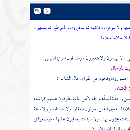
ولا ينزفون وفاكهة مما يتخيرون ولحم طير مما يشتهون
قيلا سلاما سلاما
بي
: لا يهرمون ولا يتغيرون ، ومنه قول
امرئ القيس
:
بيت بأوجال
قيل : مسورون ونحوه عن
الفراء
، قال الشاعر :
الكثبان
سن واحدة أنشأهم الله لأهل الجنة يطوفون عليهم كما شاء
دان المسلمين الذين يموتون صغارا ولا حسنة لهم ولا سيئة
سنات يجزون بها ، ولا سيئات يعاقبون عليها ، فوضعوا في
خدم والولدان بالإنسان .