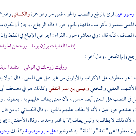
وحور عين
قرئ بالرفع والنصب والجر ، فمن جر وهو
حمزة
والكسائي
وغيرهم
ن المعنى يتنعمون بأكواب وفاكهة ولحم وحور ؛ قاله
الزجاج
. وجاز أن يكون مع
لمضاف ، كأنه قال : وفي معاشرة حور .
الفراء
: الجر على الإتباع في اللفظ وإن 
إذا ما الغانيات برزن يوما وزججن الحواج
زجج وإنما تكحل . وقال آخر :
ورأيت زوجك في الوغى متقلدا سيفا 
: هو معطوف على الأكواب والأباريق من غير حمل على المعنى . قال : ولا ي
الأشهب العقيلي
والنخعي
وعيسى بن عمر الثقفي
وكذلك هو في مصحف
أبي
مل في النصب على المعنى أيضا حسن ، لأن معنى يطاف عليهم به : يعطونه . 
 وعندهم حور عين ، لأنه لا يطاف عليهم بالحور . وقال
الكسائي
: ومن قال 
، لأن ذلك لا يطاف به وليس يطاف إلا بالخمر وحدها . وقال
الأخفش
: يجوز
ن معطوفا على " ثلة " و " ثلة " ابتداء وخبره
على سرر موضونة
وكذلك
وحور