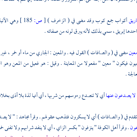
اريق
أكواب جمع كوب وقد مضى في ( الزخرف )
[
ص:
185 ]
وهي الآنية
دها إبريق ، سمي بذلك لأنه يبرق لونه من صفائه .
عين
مضى في ( والصافات ) القول فيه . والمعين : الجاري من ماء أو خمر ، غير أ
يون فيكون " معين " مفعولا من المعاينة . وقيل : هو فعيل من المعن وهو ا
لجة .
لا يصدعون عنها
أي لا تنصدع رءوسهم من شربها ، أي أنها لذة بلا أذى بخلا
قدم في ( والصافات ) أي لا يسكرون فتذهب عقولهم . وقرأ
مجاهد
: " لا يصد
عون
. وقرأ
أهل
الكوفة
" ينزفون " بكسر الزاي ، أي لا ينفد شرابهم ولا تفنى خم