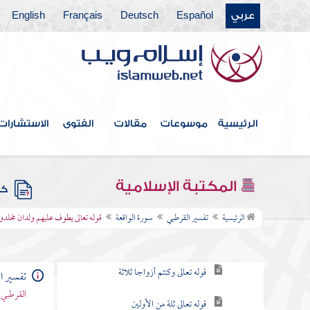
عربي
Español
Deutsch
Français
English
سورة ق
سورة الذاريات
سورة الطور
سورة النجم
الرئيسية
موسوعات
مقالات
الفتوى
الاستشارات
سورة القمر
سورة الرحمن
المكتبة الإسلامية
كتب
سورة الواقعة
الرئيسية
تفسير القرطبي
سورة الواقعة
قوله تعالى يطوف عليهم ولدان مخلدو
قوله تعالى إذا وقعت الواقعة
قوله تعالى وكنتم أزواجا ثلاثة
تفسير ا
القرطبي 
قوله تعالى ثلة من الأولين