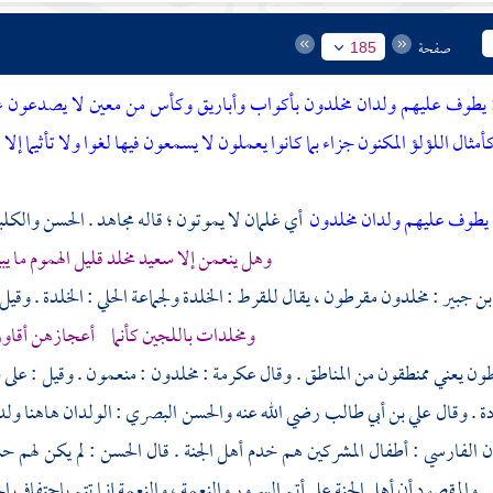
صفحة
185
:
يطوف عليهم ولدان مخلدون بأكواب وأباريق وكأس من معين لا يصدعون عنها 
ثال اللؤلؤ المكنون جزاء بما كانوا يعملون لا يسمعون فيها لغوا ولا تأثيما إلا 
يطوف عليهم ولدان مخلدون
أي غلمان لا يموتون ؛ قاله
مجاهد
.
الحسن
والكل
وهل ينعمن إلا سعيد مخلد قليل الهموم ما ي
بن جبير
: مخلدون مقرطون ، يقال للقرط : الخلدة ولجماعة الحلي : الخلدة . و
ومخلدات باللجين كأنما أعجازهن أقاوز 
ون يعني ممنطقون من المناطق . وقال
عكرمة
: مخلدون : منعمون . وقيل : على 
ة . وقال
علي بن أبي طالب
رضي الله عنه
والحسن البصري
: الولدان هاهنا ول
ن الفارسي
: أطفال المشركين هم خدم أهل الجنة . قال
الحسن
: لم يكن لهم ح
 والمقصود أن أهل الجنة على أتم السرور والنعمة ، والنعمة إنما تتم باحتفاف ال