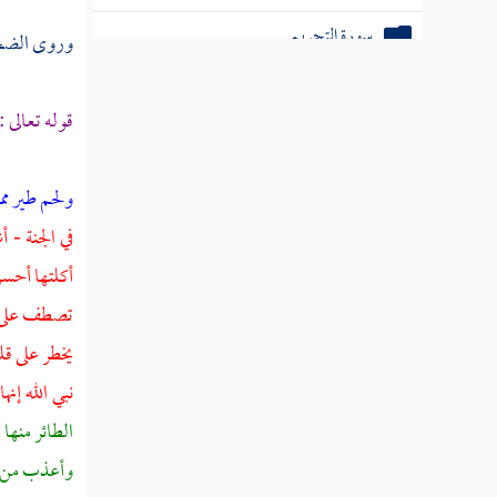
سورة التحريم
وروى
الض
سورة الملك
قوله تعالى :
سورة ن
سورة الحاقة
ولحم طير مم
في الجنة - 
سورة المعارج
أكلتها أحسن
سورة نوح
تصطف على يد
سورة الجن
يخطر على قل
نبي الله إنه
سورة المزمل
الطائر منها
سورة المدثر
وأعذب من ال
سورة القيامة