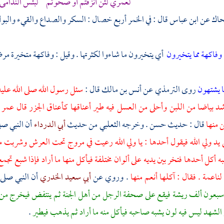
لعمري لئن أنزفتم أو صحوتم لبئس الندامى ك
حاك
عن
ابن عباس
قال : في الخمر أربع خصال : السكر والصداع والقيء والبول ،
وفاكهة مما يتخيرون
أي يتخيرون ما شاءوا لكثرتها . وقيل : وفاكهة متخيرة مرضي
ا يشتهون
روى
الترمذي
عن
أنس بن مالك
قال :
سئل رسول الله صلى الله عليه و
أشد بياضا من اللبن وأحلى من العسل فيه طير أعناقها كأعناق الجزر قال
عمر
 منها
قال : حديث حسن . وخرجه
الثعلبي
من حديث
أبي الدرداء
أن النبي صل
 ولي الله فيقول أحدها : يا ولي الله رعيت في مروج تحت العرش وشربت من
به أكل أحدها فتخر بين يديه على ألوان مختلفة فيأكل منها ما أراد فإذا شبع تج
ا لناعمة . فقال : آكلها أنعم منها
. وروي عن
أبي سعيد الخدري
أن النبي صلى 
 سبعون ألف ريشة فيقع على صحفة الرجل من أهل الجنة ثم ينتفض فيخرج من ك
شهد ليس فيه لون يشبه صاحبه فيأكل منه ما أراد ثم يذهب فيطير
.