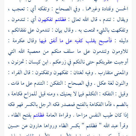
الحسن
وقتادة
وغيرهما . وفي الصحاح : وتفكه أي : تعجب ،
ويقال : تندم ، قال الله تعالى :
فظلتم تفكهون
أي : تندمون .
وتفكهت بالشيء تمتعت به . وقال يمان : تندمون على نفقاتكم ،
دليله :
فأصبح يقلب كفيه على ما أنفق فيها
وقال
عكرمة
:
تلاومون وتندمون على ما سلف منكم من معصية الله التي
أوجبت عقوبتكم حتى نالتكم في زرعكم .
ابن كيسان
: تحزنون ،
والمعنى متقارب . وفيه لغتان : تفكهون وتفكنون : قال
الفراء
:
والنون لغة
عكل
. وفي الصحاح : التفكن : التندم على ما فات .
وقيل : التفكه : التكلم فيما لا يعنيك ، ومنه قيل للمزاح فكاهة ،
بالضم ، فأما الفكاهة بالفتح فمصدر فكه الرجل بالكسر فهو فكه
إذا كان طيب النفس مزاحا . وقراءة العامة
فظلتم
بفتح الظاء .
وقرأ
عبد الله
" فظلتم " بكسر الظاء ورواها
هارون
عن
حسين