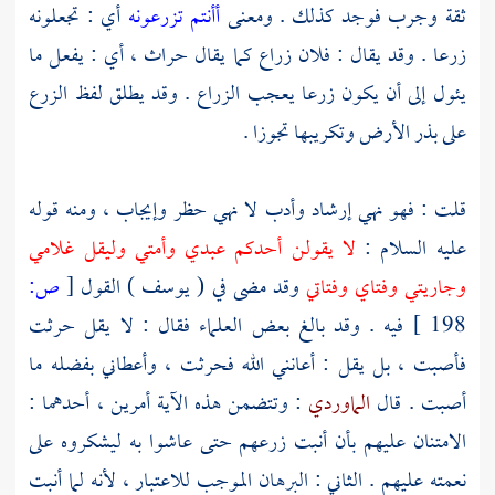
ثقة وجرب فوجد كذلك . ومعنى
أأنتم تزرعونه
أي : تجعلونه
زرعا . وقد يقال : فلان زراع كما يقال حراث ، أي : يفعل ما
يئول إلى أن يكون زرعا يعجب الزراع . وقد يطلق لفظ الزرع
على بذر الأرض وتكريبها تجوزا .
قلت : فهو نهي إرشاد وأدب لا نهي حظر وإيجاب ، ومنه قوله
عليه السلام :
لا يقولن أحدكم عبدي وأمتي وليقل غلامي
وجاريتي وفتاي وفتاتي
وقد مضى في ( يوسف ) القول
[
ص:
198 ]
فيه . وقد بالغ بعض العلماء فقال : لا يقل حرثت
فأصبت ، بل يقل : أعانني الله فحرثت ، وأعطاني بفضله ما
أصبت . قال
الماوردي
: وتتضمن هذه الآية أمرين ، أحدهما :
الامتنان عليهم بأن أنبت زرعهم حتى عاشوا به ليشكروه على
نعمته عليهم . الثاني : البرهان الموجب للاعتبار ، لأنه لما أنبت