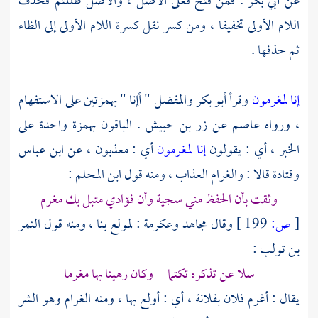
عن
أبي بكر
. فمن فتح فعلى الأصل ، والأصل ظللتم فحذف
اللام الأولى تخفيفا ، ومن كسر نقل كسرة اللام الأولى إلى الظاء
ثم حذفها .
إنا لمغرمون
وقرأ
أبو بكر
والمفضل " أإنا " بهمزتين على الاستفهام
، ورواه
عاصم
عن
زر بن حبيش
. الباقون بهمزة واحدة على
الخبر ، أي : يقولون
إنا لمغرمون
أي : معذبون ، عن
ابن عباس
وقتادة
قالا : والغرام العذاب ، ومنه قول
ابن المحلم
:
وثقت بأن الحفظ مني سجية وأن فؤادي متبل بك مغرم
[
ص:
199 ]
وقال
مجاهد
وعكرمة
: لمولع بنا ، ومنه قول
النمر
بن تولب
:
سلا عن تذكره تكتما وكان رهينا بها مغرما
يقال : أغرم فلان بفلانة ، أي : أولع بها ، ومنه الغرام وهو الشر