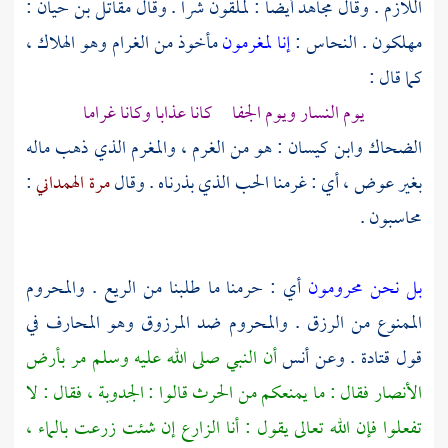
اللازم . وقال
مجاهد
أيضا : لملقون شرا . وقال
مقاتل بن حيان
:
مهلكون .
النحاس
:
إنا لمغرمون
مأخوذ من الغرام وهو الهلاك ،
كما قال :
يوم النسار ويوم الجفا كانا عذابا وكانا غراما
الضحاك
وابن كيسان
: هو من الغرم ، والمغرم الذي ذهب ماله
بغير عوض ، أي : غرمنا الحب الذي بذرناه . وقال
مرة الهمداني
:
محاسبون .
بل نحن محرومون
أي : حرمنا ما طلبنا من الريع . والمحروم
الممنوع من الرزق . والمحروم ضد المرزوق وهو المحارف في
قول
قتادة
. وعن
أنس
أن النبي صلى الله عليه وسلم مر بأرض
الأنصار
فقال : ما يمنعكم من الحرث قالوا : الجدوبة ، فقال : لا
تفعلوا فإن الله تعالى يقول : أنا الزارع إن شئت زرعت بالماء ،