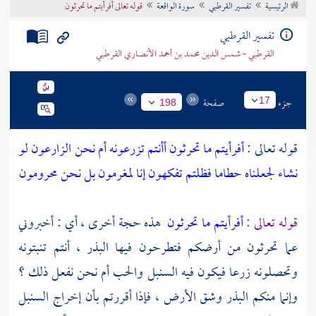
الرئيسية
تفسير القرطبي
سورة الواقعة
قوله تعالى أفرأيتم ما تحرثون
تراجم الأعلام
تفسير القرطبي
القرطبي - شمس الدين محمد بن أحمد الأنصاري القرطبي
جزء
صفحة
17
198
قوله تعالى :
أفرأيتم ما تحرثون أأنتم تزرعونه أم نحن الزارعون لو
نشاء لجعلناه حطاما فظلتم تفكهون إنا لمغرمون بل نحن محرومون
قوله تعالى :
أفرأيتم ما تحرثون
هذه حجة أخرى ، أي : أخبروني
عما تحرثون من أرضكم فتطرحون فيها البذر ، أنتم تنبتونه
وتحصلونه زرعا فيكون فيه السنبل والحب أم نحن نفعل ذلك ؟
وإنما منكم البذر وشق الأرض ، فإذا أقررتم بأن إخراج السنبل