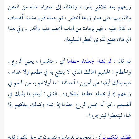
زرعهم بعد تلاشي بذره ، وانتقاله إلى استواء حاله من العفن
والتتريب حتى صار زرعا أخضر ، ثم جعله قويا مشتدا أضعاف
ما كان عليه ، فهو بإعادة من أمات أخف عليه وأقدر ، وفي هذا
البرهان مقنع لذوي الفطر السليمة .
ثم قال :
لو نشاء لجعلناه حطاما
أي : متكسرا ، يعني الزرع .
والحطام : الهشيم الهالك الذي لا ينتفع به في مطعم ولا غذاء ،
فنبه بذلك أيضا على أمرين ؛ أحدهما : ما أولاهم به من النعم في
زرعهم إذ لم يجعله حطاما ليشكروه . الثاني : ليعتبروا بذلك في
أنفسهم ، كما أنه يجعل الزرع حطاما إذا شاء وكذلك يهلكهم إذا
شاء ليتعظوا فينزجروا .
فظلتم تفكهون
أي : تعجبون بذهابها وتندمون مما حل بكم ؛ قاله