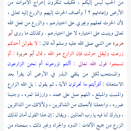
من الحب ليس إليكم ، فكيف تنكرون إخراج الأموات من
الأرض وإعادتهم ؟ ! وأضاف الحرث إليهم والزرع إليه تعالى ،
لأن الحرث فعلهم ويجري على اختيارهم ، والزرع من فعل الله
تعالى وينبت على اختياره لا على اختيارهم . وكذلك ما روى
أبو
هريرة
عن النبي صلى الله عليه وسلم أنه قال :
لا يقولن أحدكم
زرعت وليقل حرثت فإن الزارع هو الله ، قال
أبو هريرة
: ألم
تسمعوا
قول الله تعالى :
أأنتم تزرعونه أم نحن الزارعون
والمستحب لكل من يلقي البذر في الأرض أن يقرأ بعد
الاستعاذة :
أفرأيتم ما تحرثون
الآية ، ثم يقول : بل الله الزارع
والمنبت والمبلغ ، اللهم صل على
محمد
، وارزقنا ثمره ، وجنبنا
ضرره ، واجعلنا لأنعمك من الشاكرين ، ولآلائك من الذاكرين
، وبارك لنا فيه يا رب العالمين . ويقال : إن هذا القول أمان لذلك
الزرع من جميع الآفات : الدود والجراد وغير ذلك ، سمعناه من