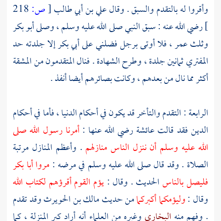
وأقروا له بالتقدم والسبق . وقال
علي بن أبي طالب
[
ص:
218
]
رضي الله عنه : سبق النبي صلى الله عليه وسلم ، وصلى
أبو بكر
وثلث
عمر
، فلا أوتى برجل فضلني على
أبي بكر
إلا جلدته حد
المفتري ثمانين جلدة ، وطرح الشهادة . فنال المتقدمون من المشقة
أكثر مما نال من بعدهم ، وكانت بصائرهم أيضا أنفذ .
الرابعة : التقدم والتأخر قد يكون في أحكام الدنيا ، فأما في أحكام
الدين فقد قالت
عائشة
رضي الله عنها :
أمرنا رسول الله صلى
الله عليه وسلم أن ننزل الناس منازلهم
. وأعظم المنازل مرتبة
الصلاة . وقد قال صلى الله عليه وسلم في مرضه :
مروا
أبا بكر
فليصل بالناس
الحديث . وقال :
يؤم القوم أقرؤهم لكتاب الله
وقال :
وليؤمكما أكبركما
من حديث
مالك بن الحويرث
وقد تقدم
. وفهم منه
البخاري
وغيره من العلماء أنه أراد كبر المنزلة ، كما