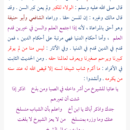
قال صلى الله عليه وسلم :
الولاء للكبر
ولم يعن كبر السن . وقد
قال
مالك
وغيره : إن للسن حقا . وراعاه
الشافعي
وأبو حنيفة
وهو أحق بالمراعاة ، لأنه
إذا اجتمع العلم والسن في خيرين قدم
العلم
، وأما أحكام الدنيا فهي مرتبة على أحكام الدين ، فمن
قدم في الدين قدم في الدنيا . وفي الآثار :
ليس منا من لم يوقر
كبيرنا ويرحم صغيرنا ويعرف لعالمنا حقه
. ومن الحديث الثابت
في الأفراد :
ما أكرم شاب شيخا لسنه إلا قيض الله له عند سنه
من يكرمه
. وأنشدوا :
يا عائبا للشيوخ من أشر داخله في الصبا ومن بذخ اذكر إذا
شئت أن تعيرهم
جدك واذكر أباك يا ابن أخ واعلم بأن الشباب منسلخ
عنك وما وزره بمنسلخ من لا يعز الشيوخ لا بلغت
يوما به سنه إلى الشيخ