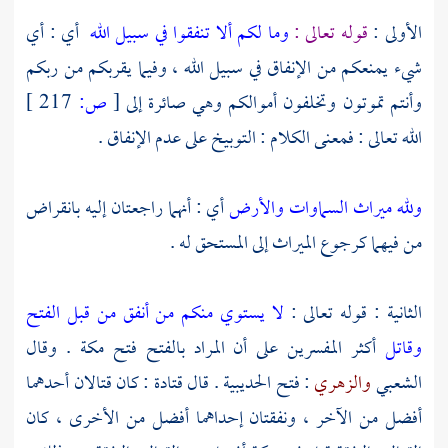
الأولى :
قوله تعالى :
وما لكم ألا تنفقوا في سبيل الله
أي : أي
شيء يمنعكم من الإنفاق في سبيل الله ، وفيما يقربكم من ربكم
وأنتم تموتون وتخلفون أموالكم وهي صائرة إلى
[
ص:
217 ]
الله تعالى : فمعنى الكلام : التوبيخ على عدم الإنفاق .
ولله ميراث السماوات والأرض
أي : أنهما راجعتان إليه بانقراض
من فيهما كرجوع الميراث إلى المستحق له .
الثانية : قوله تعالى :
لا يستوي منكم من أنفق من قبل الفتح
وقاتل
أكثر المفسرين على أن المراد بالفتح فتح
مكة
. وقال
الشعبي
والزهري
: فتح
الحديبية
. قال
قتادة
: كان قتالان أحدهما
أفضل من الآخر ، ونفقتان إحداهما أفضل من الأخرى ، كان