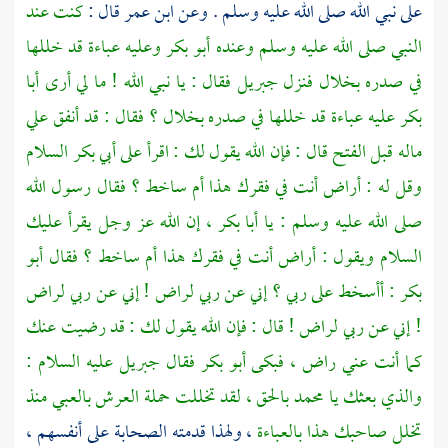
على نبي الله صلى الله عليه وسلم . وعن
ابن عمر
قال :
كنت عند
النبي صلى الله عليه وسلم وعنده
أبو بكر
وعليه عباءة قد خللها
في صدره بخلال فنزل
جبريل
فقال : يا نبي الله ! ما لي أرى
أبا
بكر
عليه عباءة قد خللها في صدره بخلال ؟ فقال : قد أنفق علي
ماله قبل الفتح قال : فإن الله يقول لك : اقرأ على
أبي بكر
السلام
وقل له : أراض أنت في فقرك هذا أم ساخط ؟ فقال رسول الله
صلى الله عليه وسلم : يا
أبا بكر
، إن الله عز وجل يقرأ عليك
السلام ويقول : أراض أنت في فقرك هذا أم ساخط ؟ فقال
أبو
بكر
: أأسخط على ربي ؟ إني عن ربي لراض ! إني عن ربي لراض
! إني عن ربي لراض ! قال : فإن الله يقول لك : قد رضيت عنك
كما أنت عني راض ، فبكى
أبو بكر
فقال
جبريل
عليه السلام :
والذي بعثك يا
محمد
بالحق ، لقد تخللت حملة العرش بالعبي منذ
تخلل صاحبك هذا بالعباءة
، ولهذا قدمته الصحابة على أنفسهم ،