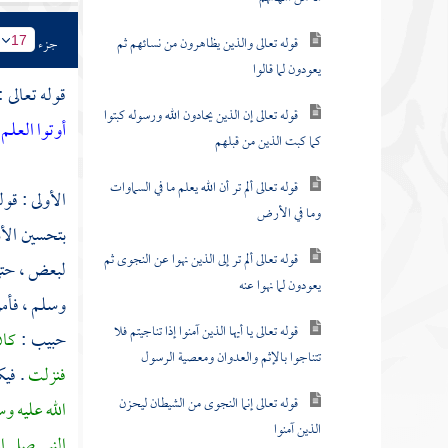
قوله تعالى والذين يظاهرون من نسائهم ثم
جزء
17
يعودون لما قالوا
قوله تعالى :
قوله تعالى إن الذين يحادون الله ورسوله كبتوا
أوتوا العلم
كما كبت الذين من قبلهم
قوله تعالى ألم تر أن الله يعلم ما في السماوات
الأولى : قول
وما في الأرض
بتحسين الأ
قوله تعالى ألم تر إلى الذين نهوا عن النجوى ثم
لبعض ، حتى 
يعودون لما نهوا عنه
وسلم ، فأم
قوله تعالى يا أيها الذين آمنوا إذا تناجيتم فلا
حبيب
:
كان
تتناجوا بالإثم والعدوان ومعصية الرسول
فنزلت
. في
قوله تعالى إنما النجوى من الشيطان ليحزن
الله عليه و
الذين آمنوا
النبي صلى ا