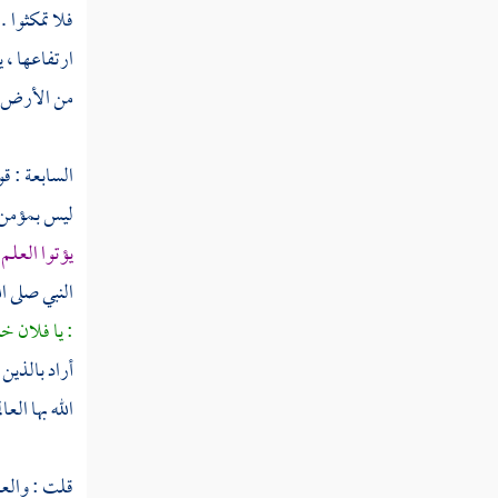
فلا تمكثوا 
سورة المرسلات
ارتفاعها ، 
سورة عم وتسمى سورة النبأ
من الأرض و
سورة النازعات
السابعة : قو
سورة عبس
ليس بمؤمن ،
سورة التكوير
يؤتوا العلم
سورة الانفطار
النبي صلى ا
: يا فلان خ
سورة المطففين
أراد بالذين 
سورة الانشقاق
الله بها الع
سورة البروج
قلت : والعمو
سورة الطارق