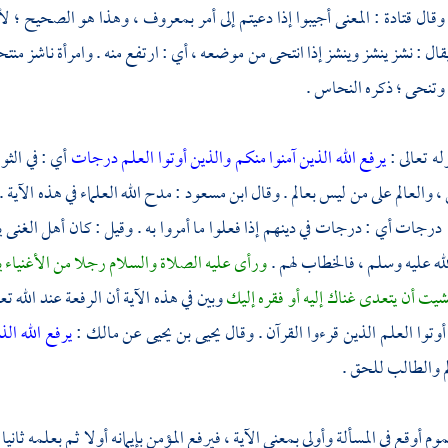
. وقال
قتادة
: المعنى أجيبوا إذا دعيتم إلى أمر بمعروف ، وهذا هو الصحيح ؛ ل
يقال : نشز ينشز وينشز إذا انتحى من موضعه ، أي : ارتفع منه . وامرأة ناشز من
تنحى ؛ ذكره
النحاس
.
له تعالى :
يرفع الله الذين آمنوا منكم والذين أوتوا العلم درجات
أي : في الثو
 والعالم على من ليس بعالم . وقال
ابن مسعود
: مدح الله العلماء في هذه الآية .
درجات أي : درجات في دينهم إذا فعلوا ما أمروا به . وقيل : كان أهل الغن
لله عليه وسلم ، فالخطاب لهم .
ورأى عليه الصلاة والسلام رجلا من الأغنياء ي
شيت أن يتعدى غناك إليه أو فقره إليك
وبين في هذه الآية أن الرفعة عند الله ت
أوتوا العلم الذين قرءوا القرآن . وقال
يحيى بن يحيى
عن
مالك
:
يرفع الله ال
الم والطالب للحق .
م أوقع في المسألة وأولى بمعنى الآية ، فيرفع المؤمن بإيمانه أولا ثم بعلمه ثاني