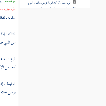
موضعه
. ر
قوله تعالى لا تجد قوما يؤمنون بالله واليوم
الله عليه و
الآخر يوادون من حاد الله ورسوله
مكانه . لفظ
سورة الحشر
سورة الممتحنة
الثالثة : إذا
ق
عن النبي صل
سورة الصف
سورة الجمعة
فرع : القاع
سورة المنافقون
أبعد من الإ
سورة التغابن
الرابعة : إذ
سورة الطلاق
يرسل غلامه إ
سورة التحريم