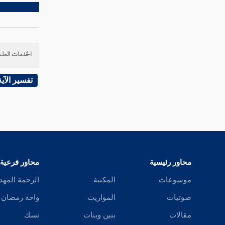
سورة العلق
سورة القدر
تفسير سورة لم يكن
الخدمات العلم
سورة الزلزلة
تفسير الآية
سورة العاديات
سورة القارعة
سورة التكاثر
تفسير سورة والعصر
محاور رئيسية
محاور فرعية
موسوعات
المكتبة
الرحمة المهد
تفسير سورة الهمزة
صوتيات
المواريث
واحة رمضان
تفسير سورة الفيل
مقالات
بنين وبنات
نسك