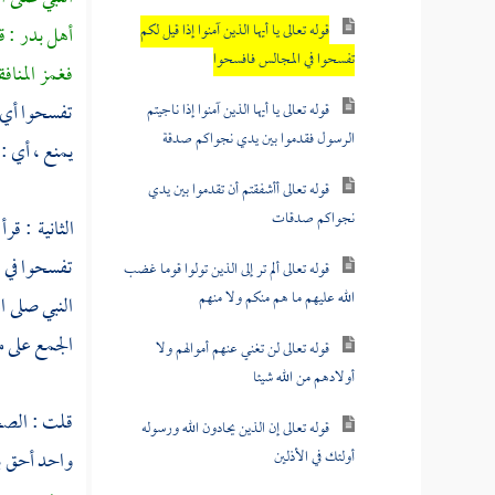
قوله تعالى يا أيها الذين آمنوا إذا قيل لكم
أهل
بدر
: ق
تفسحوا في المجالس فافسحوا
فغمز المناف
تفسحوا أي 
قوله تعالى يا أيها الذين آمنوا إذا ناجيتم
الرسول فقدموا بين يدي نجواكم صدقة
يمنع ، أي :
قوله تعالى أأشفقتم أن تقدموا بين يدي
نجواكم صدقات
الثانية : قرأ
تفسحوا في 
قوله تعالى ألم تر إلى الذين تولوا قوما غضب
الله عليهم ما هم منكم ولا منهم
النبي
صلى ال
الجمع على م
قوله تعالى لن تغني عنهم أموالهم ولا
أولادهم من الله شيئا
قلت : الصحي
قوله تعالى إن الذين يحادون الله ورسوله
أولئك في الأذلين
واحد أحق بم