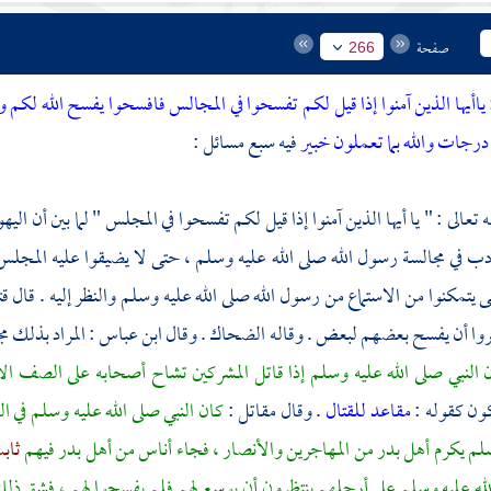
صفحة
266
ياأيها الذين آمنوا إذا قيل لكم تفسحوا في المجالس فافسحوا يفسح الله لكم وإذ
 درجات والله بما تعملون خبير
فيه سبع مسائل :
ه تعالى : " يا أيها الذين آمنوا إذا قيل لكم تفسحوا في المجلس " لما بين أن
اليه
دب في مجالسة رسول الله صلى الله عليه وسلم ، حتى لا يضيقوا عليه المجل
يتمكنوا من الاستماع من رسول الله صلى الله عليه وسلم والنظر إليه . قال
قت
روا أن يفسح بعضهم لبعض . وقاله
الضحاك
. وقال
ابن عباس
: المراد بذلك 
 النبي صلى الله عليه وسلم إذا قاتل المشركين تشاح أصحابه على الصف ال
كون كقوله :
مقاعد للقتال
. وقال
مقاتل
:
كان النبي صلى الله عليه وسلم في ا
سلم يكرم
أهل
بدر
من
المهاجرين
والأنصار
، فجاء أناس من
أهل
بدر
فيهم
ثاب
لله عليه وسلم على أرجلهم ينتظرون أن يوسع لهم فلم يفسحوا لهم ، فشق ذلك 