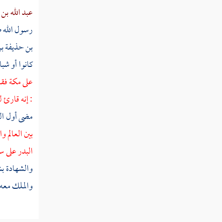
عبد الله ب
سورة الأعلى
رسول الله صل
سورة الغاشية
بن حذيفة ب
كانوا أو شب
سورة الفجر
على
مكة
فقا
سورة البلد
: إنه قارئ ل
سورة الشمس
مضى أول الك
سورة الليل
بين العالم 
البدر على 
سورة الضحى
والشهادة ب
سورة ألم نشرح
والملك معه 
تفسير سورة التين