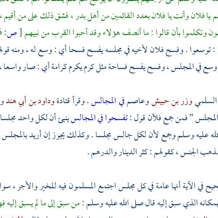
م يا فلان وأنت يا فلان بعدد القائمين من
أهل
بدر
، فشق ذلك على من أقيم ، 
قون وتكلموا بأن قالوا : ما أنصف هؤلاء وقد أحبوا القرب من نبيهم
[
ص:
266 ]
: توسعوا . وفسح فلان لأخيه في مجلسه يفسح فسحا أي : وسع له ، ومنه قول
 وسع في المجلس ، وفسح يفسح فساحة مثل كرم يكرم كرامة أي : صار واسعا ، 
السلمي
وزر بن حبيش
وعاصم
في المجالس
. وقرأ
قتادة
وداود بن أبي هند
و
المجلس " فمن جمع فلأن قول :
تفسحوا في المجالس
ينبئ أن لكل واحد مجلسا 
له عليه وسلم وجمع لأن لكل جالس مجلسا . وكذلك يجوز إن أريد بالمجلس المف
ذهب الجنس ، كقولهم : كثر الدينار والدرهم .
ح في الآية أنها عامة في كل مجلس اجتمع المسلمون فيه للخير والأجر ، سو
كانه الذي سبق إليه قال صلى الله عليه وسلم :
من سبق إلى ما لم يسبق إليه 