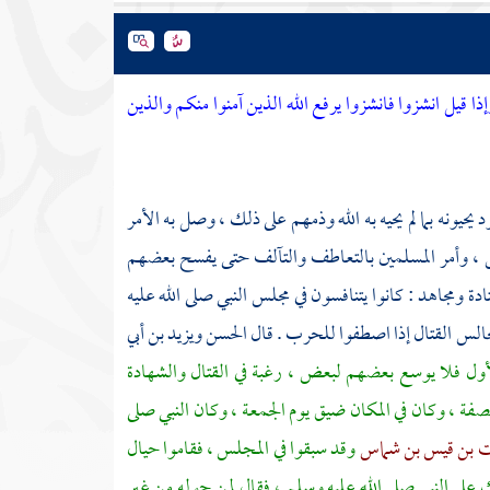
ا قيل انشزوا فانشزوا يرفع الله الذين آمنوا منكم والذين
ود
يحيونه بما لم يحيه به الله وذمهم على ذلك ، وصل به الأمر
س ، وأمر المسلمين بالتعاطف والتآلف حتى يفسح بعضهم
ادة
ومجاهد
: كانوا يتنافسون في مجلس النبي صلى الله عليه
مجالس القتال إذا اصطفوا للحرب . قال
الحسن
ويزيد بن أبي
أول فلا يوسع بعضهم لبعض ، رغبة في القتال والشهادة
لصفة ، وكان في المكان ضيق يوم الجمعة ، وكان النبي صلى
ت بن قيس بن شماس
وقد سبقوا في المجلس ، فقاموا حيال
على النبي صلى الله عليه وسلم ، فقال لمن حوله من غير