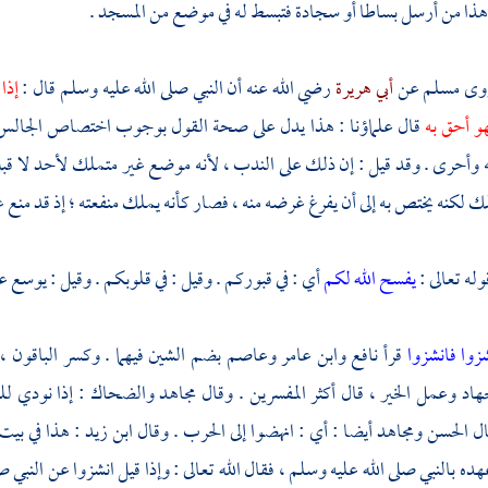
هذا من أرسل بساطا أو سجادة فتبسط له في موضع من المسجد .
روى
مسلم
عن
أبي هريرة
رضي الله عنه أن النبي صلى الله عليه وسلم قال :
إذا
هو أحق به
قال علماؤنا : هذا يدل على صحة القول بوجوب اختصاص الجالس بموض
به وأحرى . وقد قيل : إن ذلك على الندب ، لأنه موضع غير متملك لأحد لا قبل
ك لكنه يختص به إلى أن يفرغ غرضه منه ، فصار كأنه يملك منفعته ؛ إذ قد منع غير
له تعالى :
يفسح الله لكم
أي : في قبوركم . وقيل : في قلوبكم . وقيل : يوسع عل
شزوا فانشزوا
قرأ
نافع
وابن عامر
وعاصم
بضم الشين فيهما . وكسر الباقون ،
هاد وعمل الخير ، قال أكثر المفسرين . وقال
مجاهد
والضحاك
: إذا نودي لل
ال
الحسن
ومجاهد
أيضا : أي : انهضوا إلى الحرب . وقال
ابن زيد
: هذا في بيت
ده بالنبي صلى الله عليه وسلم ، فقال الله تعالى : وإذا قيل انشزوا عن النبي 