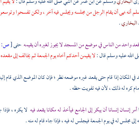
وى
البخاري
ومسلم
عن
ابن عمر
عن النبي صلى الله عليه وسلم قال :
لا يقيم 
سلم أنه نهى أن يقام الرجل من مجلسه ويجلس فيه آخر ، ولكن تفسحوا وتوسعو
البخاري
.
عد واحد من الناس في موضع من المسجد لا يجوز لغيره أن يقيمه
حتى
[
ص:
267 ]
ى الله عليه وسلم قال :
لا يقيمن أحدكم أخاه يوم الجمعة ثم يخالف إلى مقعده
د في المكان إذا قام حتى يقعد غيره موضعه نظر ؛ فإن كان الموضع الذي قام إليه 
مام كره له ذلك ، لأن فيه تفويت حظه .
ا
أمر إنسان إنسانا أن يبكر إلى الجامع فيأخذ له مكانا يقعد فيه
لا يكره ، فإذا 
لى مجلس له في يوم الجمعة فيجلس له فيه ، فإذا جاء قام له منه .