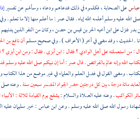
ن عباس
على الصحابة ، فكلموه في ذلك فدعاهم ودعاه ، وسألهم عن تفسير
إذا
ى الله عليه وسلم أعلمه الله إياه . فقال
عمر
: ما أعلم منها إلا ما تعلم . وفي
ن بدر
فنزل على ابن أخيه
الحر بن قيس بن حصن
، وكان من النفر الذين يدنيهم
انا . الحديث ، وقد مضى في آخر ( الأعراف ) . وفي صحيح
مسلم
أن
نافع بن ال
ل : من استعملته على
أهل الوادي
؟ فقال :
ابن أبزى
. فقال : ومن
ابن أبزى
؟ ق
كتاب الله وإنه عالم بالفرائض . قال
عمر
: أما إن نبيكم صلى الله عليه وسلم قد 
تاب . ومضى القول في فضل العلم والعلماء في غير موضع من هذا الكتاب والح
والعابد مائة درجة ، بين كل درجتين حضر الجواد المضمر سبعين سنة
. وعنه صلى ا
سائر الكواكب
. وعنه عليه الصلاة والسلام :
يشفع يوم القيامة ثلاثة : الأنبياء
شهادة رسول الله صلى الله عليه وسلم . وعن
ابن عباس
: خير
سليمان
عليه ال
.