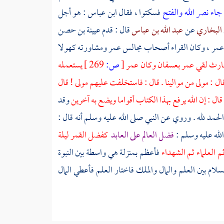
 جاء نصر الله والفتح
فسكتوا ، فقال
ابن عباس
: هو أجل
البخاري
عن
عبد الله بن عباس
قال : قدم
عيينة بن حصن
عمر
، وكان القراء أصحاب مجالس
عمر
ومشاورته كهولا
حارث
لقي
عمر
بعسفان
وكان
عمر
[
ص:
269 ]
يستعمله
ال : مولى من موالينا . قال : فاستخلفت عليهم مولى ! قال
قال : إن الله يرفع بهذا الكتاب أقواما ويضع به آخرين
وقد
مد لله . وروي عن النبي صلى الله عليه وسلم أنه قال :
لله عليه وسلم :
فضل العالم على العابد
كفضل القمر ليلة
 ثم العلماء ثم الشهداء
فأعظم بمنزلة هي واسطة بين النبوة
سلام بين العلم والمال والملك فاختار العلم فأعطي المال