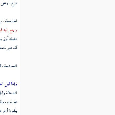
فرع : وعلى 
سورة الملك
سورة ن
الخامسة : 
سورة الحاقة
رجع إليه ف
فقبله أولى 
سورة المعارج
أنه غير متمل
سورة نوح
سورة الجن
السادسة : قو
سورة المزمل
وإذا قيل ان
سورة المدثر
الصلاة والج
سورة القيامة
فنزلت . وق
سورة الإنسان
يكون آخر عه