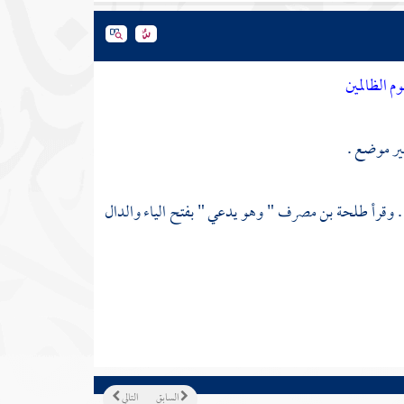
م الظالمين
ير موضع .
. وقرأ
طلحة بن مصرف
" وهو يدعي " بفتح الياء والدال
السابق
التالي