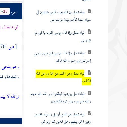
قوله تعالى إن الله يحب الذين يقاتلون في
جزء
18
سبيله صفا كأنهم بنيان مرصوص
قوله تعالى :
قوله تعالى وإذ قال موسى لقومه يا قوم لم
تؤذونني
[
ص:
76 ]
قوله تعالى وإذ قال عيسى ابن مريم يا بني
إسرائيل إني رسول الله إليكم
وهو يدعى إ
قوله تعالى ومن أظلم ممن افترى على الله
وشدها وكسر
الكذب
قوله تعالى يريدون ليطفئوا نور الله بأفواههم
والله لا يهد
والله متم نوره ولو كره الكافرون
قوله تعالى هو الذي أرسل رسوله بالهدى
ودين الحق ليظهره على الدين كله ولو كره