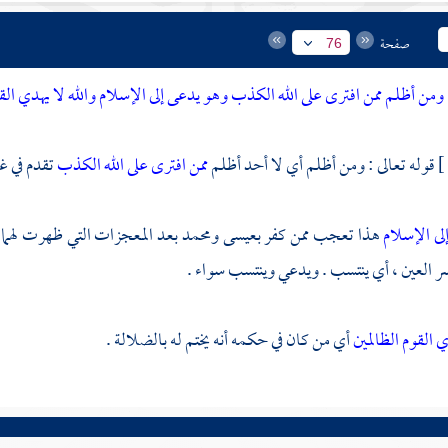
صفحة
76
ومن أظلم ممن افترى على الله الكذب وهو يدعى إلى الإسلام والله لا يهدي القو
قوله تعالى : ومن أظلم أي لا أحد أظلم
ممن افترى على الله الكذب
تقدم في غ
لى الإسلام
هذا تعجب ممن كفر
بعيسى
ومحمد
بعد المعجزات التي ظهرت لهما 
 العين ، أي ينتسب . ويدعي وينتسب سواء .
ي القوم الظالمين
أي من كان في حكمه أنه يختم له بالضلالة .