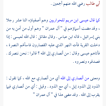
أبي طالب
رضي الله عنهم أجمعين .
كما قال عيسى ابن مريم للحواريين
وهم أصفياؤه اثنا عشر رجلا
، وقد مضت أسماؤهم في " آل عمران " وهم أول من آمن به من
بني إسرائيل
، قاله
ابن عباس
. وقال
مقاتل
: قال الله
لعيسى
: إذا
دخلت القرية فأت النهر الذي عليه القصارون فاسألهم النصرة ،
فأتاهم
عيسى
وقال : من أنصاري إلى الله ؟ قالوا : نحن ننصرك .
فصدقوه ونصروه .
ومعنى
من أنصاري إلى الله
أي من أنصاري مع الله ، كما تقول :
الذود إلى الذود إبل ، أي مع الذود . وقيل : أي من أنصاري فيما
يقرب إلى الله . وقد مضى هذا في " آل عمران "