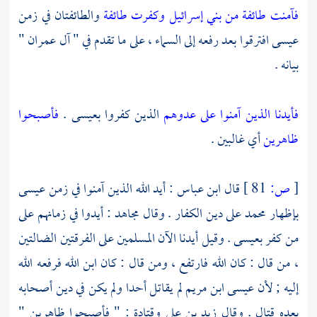
فآمنت طائفة من بني إسرائيل وكفرت طائفة
والطائفتان في زمن
عيسى
افترقوا بعد رفعه إلى السماء ، على ما تقدم في " آل عمران "
بيانه .
فأيدنا الذين آمنوا على عدوهم
الذين كفروا
بعيسى
.
فأصبحوا
ظاهرين
أي غالبين .
[
ص:
81 ]
قال
ابن عباس
: أيد الله الذين آمنوا في زمن
عيسى
بإظهار
محمد
على دين الكفار . وقال
مجاهد
: أيدوا في زمانهم على
من كفر
بعيسى
. وقيل أيدنا الآن المسلمين على الفرقتين الضالتين
، من قال : كان الله فارتفع ، ومن قال : كان ابن الله فرفعه الله
إليه ; لأن
عيسى ابن مريم
لم يقاتل أحدا ولم يكن في دين أصحابه
بعده قتال . وقال
زيد بن علي
وقتادة
: " فأصبحوا ظاهرين "