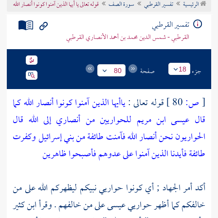
الرئيسية
تفسير القرطبي
سورة الصف
قوله تعالى يا أيها الذين آمنوا كونوا أنصار الله
تراجم الأعلام
تفسير القرطبي
القرطبي - شمس الدين محمد بن أحمد الأنصاري القرطبي
جزء
صفحة
18
80
[
ص:
80 ]
قوله تعالى :
ياأيها الذين آمنوا كونوا أنصار الله كما
قال عيسى ابن مريم للحواريين من أنصاري إلى الله قال
الحواريون نحن أنصار الله فآمنت طائفة من بني إسرائيل وكفرت
طائفة فأيدنا الذين آمنوا على عدوهم فأصبحوا ظاهرين
أكد أمر الجهاد ; أي كونوا حواريي نبيكم ليظهركم الله على من
خالفكم كما أظهر حواريي
عيسى
على من خالفهم . وقرأ
ابن كثير