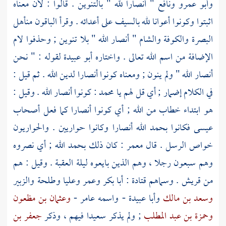
وأبو عمرو
ونافع
" أنصارا لله " بالتنوين . قالوا : لأن معناه
اثبتوا وكونوا أعوانا لله بالسيف على أعدائه . وقرأ الباقون من
أهل
البصرة
والكوفة
والشام
" أنصار الله " بلا تنوين ; وحذفوا لام
الإضافة من اسم الله تعالى . واختاره
أبو عبيدة
لقوله : " نحن
أنصار الله " ولم ينون ; ومعناه كونوا أنصارا لدين الله . ثم قيل :
في الكلام إضمار ; أي قل لهم يا
محمد
: كونوا أنصار الله . وقيل :
هو ابتداء خطاب من الله ; أي كونوا أنصارا كما فعل أصحاب
عيسى
فكانوا بحمد الله أنصارا وكانوا حواريين . والحواريون
خواص الرسل . قال
معمر
: كان ذلك بحمد الله ; أي نصروه
وهم سبعون رجلا ، وهم الذين بايعوه ليلة
العقبة
. وقيل : هم
من
قريش
. وسماهم
قتادة
:
أبا بكر
وعمر
وعليا
وطلحة
والزبير
وسعد بن مالك
وأبا عبيدة - واسمه عامر -
وعثمان بن مظعون
وحمزة بن عبد المطلب
; ولم يذكر
سعيدا
فيهم ، وذكر
جعفر بن