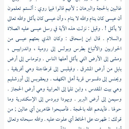
غالبين بالحجة والبرهان ; لأنهم قالوا فيما روي : ألستم تعلمون
أن
عيسى
كان ينام والله لا ينام ، وأن
عيسى
كان يأكل والله تعالى
لا يأكل ! . وقيل : نزلت هذه الآية في رسل
عيسى
عليه الصلاة
والسلام . قال
ابن إسحاق
: وكان الذي بعثهم
عيسى
من
الحواريين والأتباع
بطرس
وبولس
إلى
رومية
،
واندراييس
،
ومشى
إلى الأرض التي يأكل أهلها الناس .
وتوماس
إلى أرض
بابل
من أرض المشرق .
وفيلبس
إلى
قرطاجنة
وهي
أفريقية
.
ويحنس
إلى
دقسوس
قرية أهل الكهف .
ويعقوبس
إلى
أورشليم
وهي
بيت المقدس
،
وابن تلما
إلى العرابية وهي أرض
الحجاز
.
وسيمن
إلى
أرض البربر
.
ويهودا
وبردس
إلى
الإسكندرية
وما
حولها . فأيدهم الله بالحجة . فأصبحوا ظاهرين أي عالين ; من
قولك : ظهرت على الحائط أي علوت عليه . والله سبحانه وتعالى