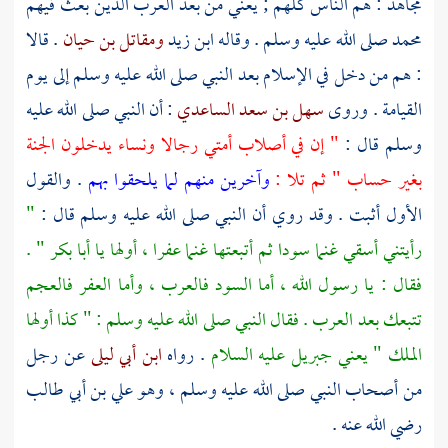
مجاهد
: هم الناس كلهم ; يعني من بعد العرب الذين بعث فيهم
محمد
صلى الله عليه وسلم . وقاله
ابن زيد
ومقاتل بن حيان
. قالا
: هم من دخل في الإسلام بعد النبي صلى الله عليه وسلم إلى يوم
القيامة . وروى
سهل بن سعد الساعدي
: أن النبي صلى الله عليه
وسلم قال :
" إن في أصلاب أمتي رجالا ونساء يدخلون الجنة
بغير حساب " ثم تلا :
وآخرين منهم لما يلحقوا بهم
. والقول
الأول أثبت . وقد روي أن النبي صلى الله عليه وسلم قال :
"
رأيتني أسقي غنما سودا ثم أتبعتها غنما عفرا ، أولها يا
أبا بكر
" .
فقال : يا رسول الله ، أما السود فالعرب ، وأما العفر فالعجم
تتبعك بعد العرب . فقال النبي صلى الله عليه وسلم : " كذا أولها
الملك " يعني
جبريل
عليه السلام
. رواه
ابن أبي ليلى
عن رجل
من أصحاب النبي صلى الله عليه وسلم ، وهو
علي بن أبي طالب
رضي الله عنه .