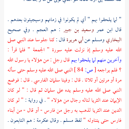
" لما يلحقوا بهم " أي لم يكونوا في زمانهم وسيجيئون بعدهم .
قال
ابن عمر
وسعيد بن جبير
: هم العجم . وفي صحيح
البخاري
ومسلم
عن
أبي هريرة
قال :
كنا جلوسا عند النبي صلى
الله عليه وسلم إذ نزلت عليه سورة " الجمعة " فلما قرأ :
وآخرين منهم لما يلحقوا بهم
قال رجل : من هؤلاء يا رسول الله
؟ فلم يراجعه
[
ص:
84 ]
النبي صلى الله عليه وسلم حتى سأله
مرة أو مرتين أو ثلاثا . قال : وفينا
سلمان الفارسي
. قال : فوضع
النبي صلى الله عليه وسلم يده على
سلمان
ثم قال : " لو كان
الإيمان عند الثريا لناله رجال من هؤلاء "
. في رواية :
" لو كان
الدين عند الثريا لذهب به رجل من
فارس
- أو قال - من أبناء
فارس
حتى يتناوله "
لفظ
مسلم
. وقال
عكرمة
: هم التابعون .