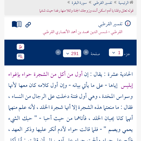
الرئيسية
تفسير القرطبي
سورة البقرة
تراجم الأعلام
قوله تعالى وقلنا يا آدم اسكن أنت وزوجك الجنة وكلا منها رغدا حيث شئتما
تفسير القرطبي
القرطبي - شمس الدين محمد بن أحمد الأنصاري القرطبي
جزء
صفحة
1
291
الحادية عشرة : يقال : إن
أول من أكل من الشجرة
حواء
بإغواء
إبليس
إياها - على ما يأتي بيانه - وإن أول كلامه كان معها لأنها
وسواس المخدة ، وهي أول فتنة دخلت على الرجال من النساء ،
فقال : ما منعتما هذه الشجرة إلا أنها شجرة الخلد ، لأنه علم منهما
أنهما كانا يحبان الخلد ، فأتاهما من حيث أحبا - " حبك الشيء
يعمي ويصم " - فلما قالت
حواء
لآدم
أنكر عليها وذكر العهد ،
فألح على
حواء
وألحت
حواء
على
آدم
، إلى أن قالت : أنا آكل