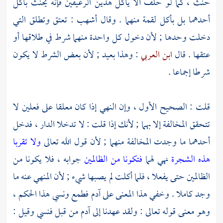
حنث ، كما لو حلف ألا يأكل هذين الرغيفين فإنه يحنث بأكل
أحدهما بل بأكل لقمة منهما . وقال
أشهب
: تعتق وتطلق التي
دخلت وحدها ; لأن دخول كل واحدة منهما شرط في طلاقها أو
عتقها . قال
ابن العربي
: وهذا بعيد ; لأن بعض الشرط لا يكون
شرطا إجماعا .
قلت : الصحيح الأول ، وإن النهي إذا كان معلقا على فعلين لا
تتحقق المخالفة إلا بهما ; لأنك إذا قلت : لا تدخلا الدار ، فدخل
أحدهما ما وجدت المخالفة منهما ; لأن قول الله تعالى
ولا تقربا
هذه الشجرة
نهي لهما
فتكونا من الظالمين
جوابه ، فلا يكونا من
الظالمين حتى يفعلا ، فلما أكلت لم يصبها شيء ; لأن المنهي عنه ما
وجد كاملا . وخفي هذا المعنى على
آدم
فطمع ونسي هذا الحكم ،
وهو معنى قوله تعالى : ولقد عهدنا إلى
آدم
من قبل فنسي وقيل :