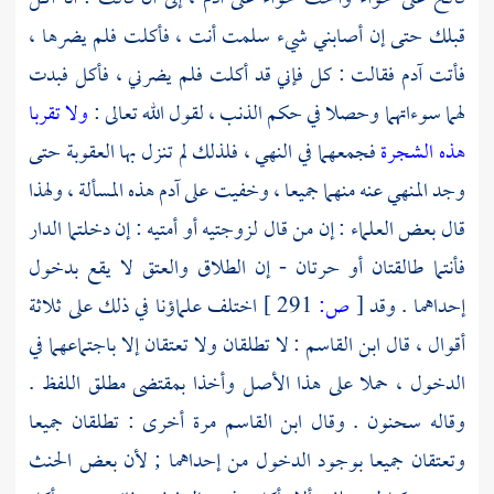
قبلك حتى إن أصابني شيء سلمت أنت ، فأكلت فلم يضرها ،
فأتت
آدم
فقالت : كل فإني قد أكلت فلم يضرني ، فأكل فبدت
لهما سوءاتهما وحصلا في حكم الذنب ، لقول الله تعالى :
ولا تقربا
هذه الشجرة
فجمعهما في النهي ، فلذلك لم تنزل بها العقوبة حتى
وجد المنهي عنه منهما جميعا ، وخفيت على
آدم
هذه المسألة ، ولهذا
قال بعض العلماء : إن من قال لزوجتيه أو أمتيه : إن دخلتما الدار
فأنتما طالقتان أو حرتان - إن الطلاق والعتق لا يقع بدخول
إحداهما . وقد
[
ص:
291 ]
اختلف علماؤنا في ذلك على ثلاثة
أقوال ، قال
ابن القاسم
: لا تطلقان ولا تعتقان إلا باجتماعهما في
الدخول ، حملا على هذا الأصل وأخذا بمقتضى مطلق اللفظ .
وقاله
سحنون
. وقال
ابن القاسم
مرة أخرى : تطلقان جميعا
وتعتقان جميعا بوجود الدخول من إحداهما ; لأن بعض الحنث