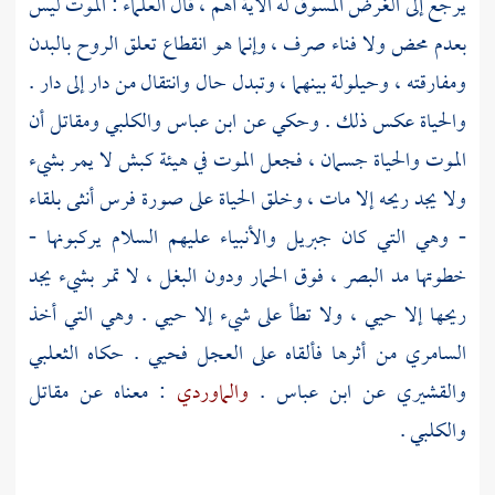
يرجع إلى الغرض المسوق له الآية أهم ، قال العلماء : الموت ليس
بعدم محض ولا فناء صرف ، وإنما هو انقطاع تعلق الروح بالبدن
ومفارقته ، وحيلولة بينهما ، وتبدل حال وانتقال من دار إلى دار .
والحياة عكس ذلك . وحكي عن
ابن عباس
والكلبي
ومقاتل
أن
الموت والحياة جسمان ، فجعل الموت في هيئة كبش لا يمر بشيء
ولا يجد ريحه إلا مات ، وخلق الحياة على صورة فرس أنثى بلقاء
- وهي التي كان
جبريل
والأنبياء عليهم السلام يركبونها -
خطوتها مد البصر ، فوق الحمار ودون البغل ، لا تمر بشيء يجد
ريحها إلا حيي ، ولا تطأ على شيء إلا حيي . وهي التي أخذ
السامري
من أثرها فألقاه على العجل فحيي . حكاه
الثعلبي
والقشيري
عن
ابن عباس
.
والماوردي
: معناه عن
مقاتل
والكلبي
.