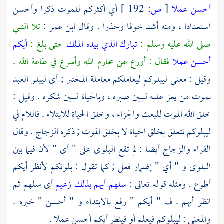
أحسن عملا
[
ص:
192 ]
أي أكثركم للموت ذكرا وأحسن
استعدادا ، ومنه أشد خوفا وحذرا . وقال
ابن عمر
:
تلا النبي
صلى الله عليه وسلم :
تبارك الذي بيده الملك
حتى بلغ :
أيكم
أحسن عملا
فقال : أورع عن محارم الله وأسرع في طاعة الله
.
وقيل : معنى ليبلوكم ليعاملكم معاملة المختبر ; أي ليبلو العبد
بموت من يعز عليه ليبين صبره ، وبالحياة ليبين شكره . وقيل :
خلق الله الموت للبعث والجزاء ، وخلق الحياة للابتلاء . فاللام في
ليبلوكم تتعلق بخلق الحياة لا بخلق الموت ; ذكره
الزجاج
. وقال
الفراء
والزجاج
أيضا : لم تقع البلوى على " أي " لأن فيما بين
البلوى و " أي " إضمار فعل ; كما تقول : بلوتكم لأنظر أيكم
أطوع . ومثله قوله تعالى :
سلهم أيهم بذلك زعيم
أي سلهم ثم
انظر أيهم . ف " أيكم " رفع بالابتداء و " أحسن " خبره .
والمعنى : ليبلوكم فيعلم أو فينظر أيكم أحسن عملا .