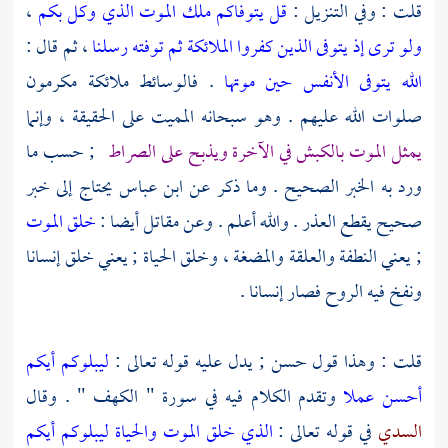
قلت : وفي التنزيل :
قل يتوفاكم ملك الموت الذي وكل بكم
،
ولو ترى إذ يتوفى الذين كفروا الملائكة
ثم توفته رسلنا
، ثم قال :
الله يتوفى الأنفس حين موتها
. فالوسائط ملائكة مكرمون
صلوات الله عليهم . وهو سبحانه المميت على الحقيقة ، وإنما
يمثل الموت بالكبش في الآخرة ويذبح على الصراط
; حسب ما
ورد به الخبر الصحيح . وما ذكر عن
ابن عباس
يحتاج إلى خبر
صحيح يقطع العذر . والله أعلم . وعن
مقاتل
أيضا :
خلق الموت
; يعني النطفة والعلقة والمضغة ، وخلق الحياة ; يعني خلق إنسانا
ونفخ فيه الروح فصار إنسانا .
قلت : وهذا قول حسن ; يدل عليه قوله تعالى :
ليبلوكم أيكم
أحسن عملا
وتقدم الكلام فيه في سورة " الكهف " . وقال
السدي
في قوله تعالى :
الذي خلق الموت والحياة ليبلوكم أيكم