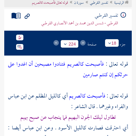
الرئيسية
تفسير القرطبي
سورة ن
قوله تعالى فأصبحت كالصريم
تراجم الأعلام
تفسير القرطبي
القرطبي - شمس الدين محمد بن أحمد الأنصاري القرطبي
جزء
صفحة
18
224
قوله تعالى :
فأصبحت كالصريم فتنادوا مصبحين أن اغدوا على
حرثكم إن كنتم صارمين
قوله تعالى :
فأصبحت كالصريم
أي كالليل المظلم عن
ابن عباس
والفراء
وغيرهما . قال الشاعر :
تطاول ليلك الجون البهيم فما ينجاب عن صبح بهيم
أي احترقت فصارت كالليل الأسود . وعن
ابن عباس
أيضا :