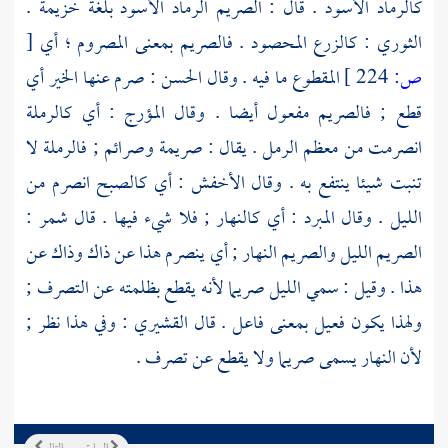
كالرماد الأسود . قال : الصريم الرماد الأسود بلغة
خزيمة
.
الثوري
: كالزرع المحصود . فالصريم بمعنى المصروم ؛ أي
[
ص:
224 ]
المقطوع ما فيه . وقال
الحسن
: صرم عنها الخير أي
قطع ; فالصريم مفعول أيضا . وقال
المؤرج
: أي كالرملة
انصرمت من معظم الرمل . يقال : صريمة وصرائم ; فالرملة لا
تنبت شيئا ينتفع به . وقال
الأخفش
: أي كالصبح انصرم من
الليل . وقال
المبرد
: أي كالنهار ; فلا شيء فيها . قال
شمر
:
الصريم الليل والصريم النهار ; أي ينصرم هذا عن ذاك وذاك عن
هذا . وقيل : سمي الليل صريما لأنه يقطع بظلمته عن التصرف ;
ولهذا يكون فعيل بمعنى فاعل . قال
القشيري
: وفي هذا نظر ;
لأن النهار يسمى صريما ولا يقطع عن تصرف .